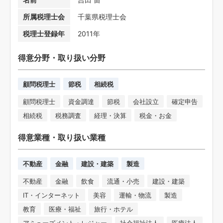
所属税理士会
千葉県税理士会
税理士登録年
2011年
得意分野・取り扱い分野
顧問税理士
節税
相続税
顧問税理士
資金調達
節税
会社設立
確定申告
相続税
税務調査
経理・決算
税金・お金
得意業種・取り扱い業種
不動産
金融
建設・建築
製造
不動産
金融
飲食
流通・小売
建設・建築
IT・インターネット
美容
運輸・物流
製造
教育
医療・福祉
旅行・ホテル
アミューズメント・レジャー
社会福祉法人
医療法人