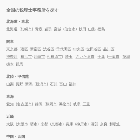
全国の税理士事務所を探す
北海道・東北
北海道
(
札幌市
)
青森
岩手
宮城
(
仙台市
)
秋田
山形
福島
関東
東京都
(
港区
・
新宿区
・
渋谷区
・
千代田区
・
中央区
・
世田谷区
・
品川区
)
神奈川
(
横浜市
・
川崎市
・
相模原市
)
埼玉
(
さいたま市
)
千葉
(
千葉市
)
茨城
栃木
群馬
北陸・甲信越
山梨
長野
新潟
(
新潟市
)
石川
富山
福井
東海
愛知
(
名古屋市
)
静岡
(
静岡市
・
浜松市
)
岐阜
三重
近畿
大阪
(
大阪市
・
堺市
)
京都
(
京都市
)
兵庫
(
神戸市
)
滋賀
奈良
和歌山
中国・四国