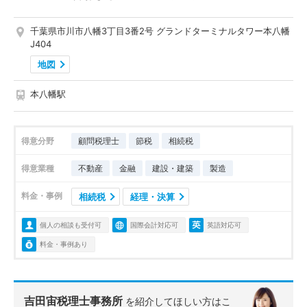
千葉県市川市八幡3丁目3番2号 グランドターミナルタワー本八幡
J404
地図
本八幡駅
得意分野
顧問税理士
節税
相続税
得意業種
不動産
金融
建設・建築
製造
料金・事例
相続税
経理・決算
個人の相談も受付可
国際会計対応可
英語対応可
料金・事例あり
吉田宙税理士事務所
を紹介してほしい方はこ