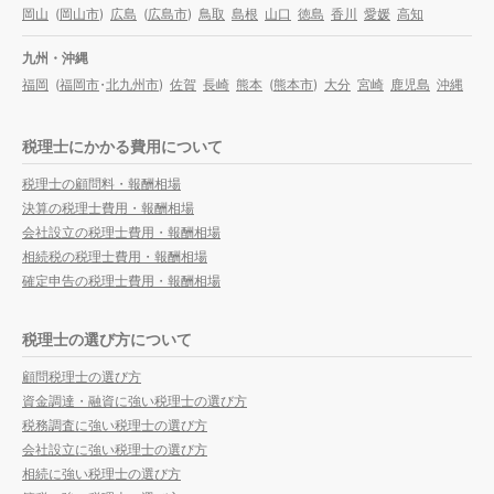
岡山
(
岡山市
)
広島
(
広島市
)
鳥取
島根
山口
徳島
香川
愛媛
高知
九州・沖縄
福岡
(
福岡市
・
北九州市
)
佐賀
長崎
熊本
(
熊本市
)
大分
宮崎
鹿児島
沖縄
税理士にかかる費用について
税理士の顧問料・報酬相場
決算の税理士費用・報酬相場
会社設立の税理士費用・報酬相場
相続税の税理士費用・報酬相場
確定申告の税理士費用・報酬相場
税理士の選び方について
顧問税理士の選び方
資金調達・融資に強い税理士の選び方
税務調査に強い税理士の選び方
会社設立に強い税理士の選び方
相続に強い税理士の選び方