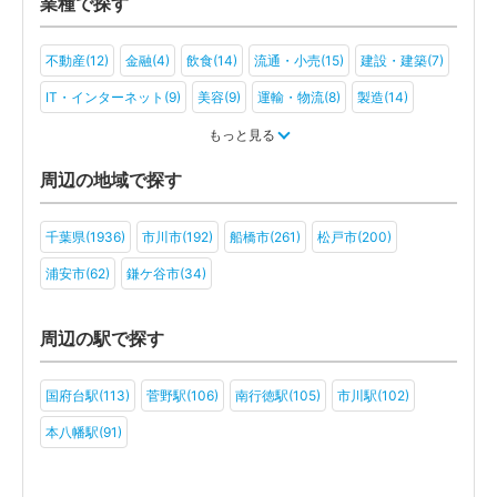
業種で探す
不動産(12)
金融(4)
飲食(14)
流通・小売(15)
建設・建築(7)
IT・インターネット(9)
美容(9)
運輸・物流(8)
製造(14)
教育(6)
医療・福祉(6)
旅行・ホテル(6)
もっと見る
アミューズメント・レジャー(5)
ファンド(2)
社会福祉法人(2)
周辺の地域で探す
医療法人(5)
ＮＰＯ法人(2)
学校法人(2)
一般社団法人(5)
千葉県(1936)
市川市(192)
船橋市(261)
松戸市(200)
その他(2)
浦安市(62)
鎌ケ谷市(34)
周辺の駅で探す
国府台駅(113)
菅野駅(106)
南行徳駅(105)
市川駅(102)
本八幡駅(91)