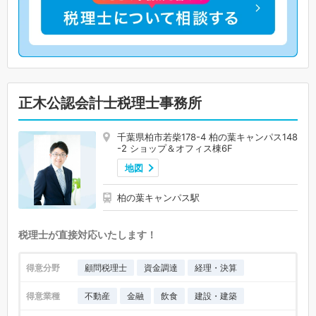
正木公認会計士税理士事務所
千葉県柏市若柴178-4 柏の葉キャンパス148
-2 ショップ＆オフィス棟6F
地図
柏の葉キャンパス駅
税理士が直接対応いたします！
得意分野
顧問税理士
資金調達
経理・決算
得意業種
不動産
金融
飲食
建設・建築