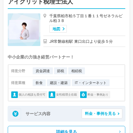
アイグリット税理士法人
千葉県柏市柏５丁目１番１１号ゼネラルビ
ル柏３Ｂ
地図
JR常磐線柏駅 東口出口より徒歩５分
中小企業の力強き経営パートナー！
得意分野
資金調達
節税
相続税
得意業種
飲食
建設・建築
IT・インターネット
個人の相談も受付可
女性税理士在籍
料金・事例あり
サービス内容
料金・事例を見る
詳細を見る