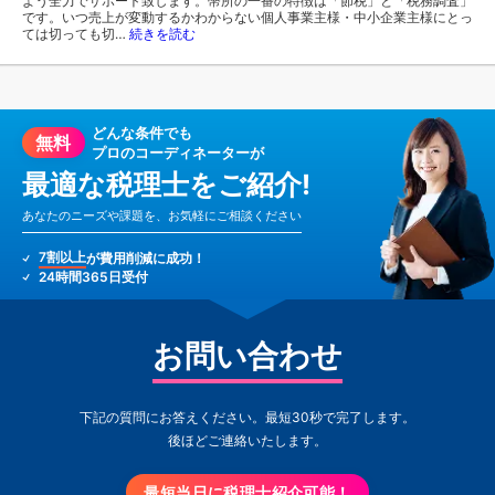
よう全力でサポート致します。幣所の一番の特徴は「節税」と「税務調査」
です。いつ売上が変動するかわからない個人事業主様・中小企業主様にとっ
ては切っても切…
続きを読む
どんな条件でも
無料
プロのコーディネーターが
最適な税理士をご紹介!
あなたのニーズや課題を、お気軽にご相談ください
7割以上
が費用削減に成功！
24時間365日受付
お問い合わせ
下記の質問にお答えください。最短30秒で完了します。
後ほどご連絡いたします。
最短当日に税理士紹介可能！