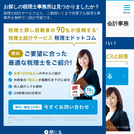
お探しの税理士事務所は見つかりましたか？
税理士紹介サービスなら、ご納得いくまで何度でも税理士事
務所を無料でご紹介可能です。
不動産
業界に強い
柏市(千葉県)
の税理士・会計事務
所の一覧
10件掲載中
閉じる