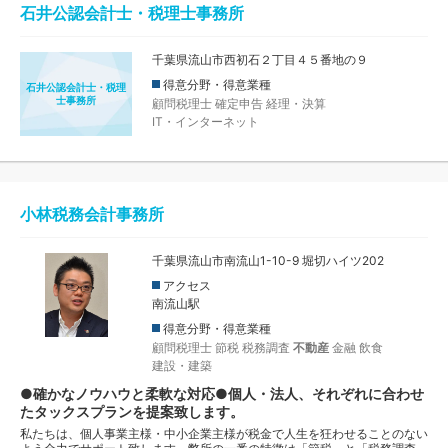
石井公認会計士・税理士事務所
千葉県流山市西初石２丁目４５番地の９
得意分野・得意業種
石井公認会計士・税理
士事務所
顧問税理士
確定申告
経理・決算
IT・インターネット
小林税務会計事務所
千葉県流山市南流山1-10-9 堀切ハイツ202
アクセス
南流山駅
得意分野・得意業種
顧問税理士
節税
税務調査
不動産
金融
飲食
建設・建築
●確かなノウハウと柔軟な対応●個人・法人、それぞれに合わせ
たタックスプランを提案致します。
私たちは、個人事業主様・中小企業主様が税金で人生を狂わせることのない