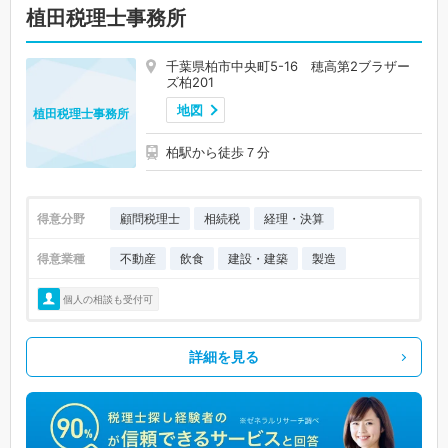
植田税理士事務所
千葉県柏市中央町5-16 穂高第2ブラザー
ズ柏201
地図
植田税理士事務所
柏駅から徒歩７分
得意分野
顧問税理士
相続税
経理・決算
得意業種
不動産
飲食
建設・建築
製造
個人の相談も受付可
詳細を見る