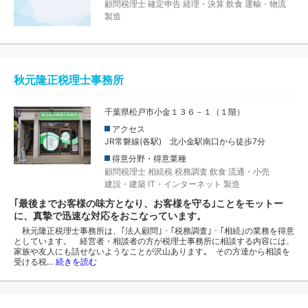
顧問税理士
確定申告
経理・決算
飲食
運輸・物流
製造
秋元隆正税理士事務所
千葉県松戸市小金１３６－１（１階）
アクセス
JR常磐線(各駅) 北小金駅南口から徒歩7分
得意分野・得意業種
顧問税理士
相続税
税務調査
飲食
流通・小売
建設・建築
IT・インターネット
製造
｢最後までお客様の味方となり、お客様を守る｣ことをモットー
に、真摯で迅速な対応をおこなっています。
秋元隆正税理士事務所は、｢法人顧問｣・｢税務調査｣・｢相続｣の業務を得意
としています。 経営者・相談者の方が税理士事務所に相談する内容には、
家族や友人にも話せないようなことが沢山あります｡ その方達から相談を
受ける税…
続きを読む