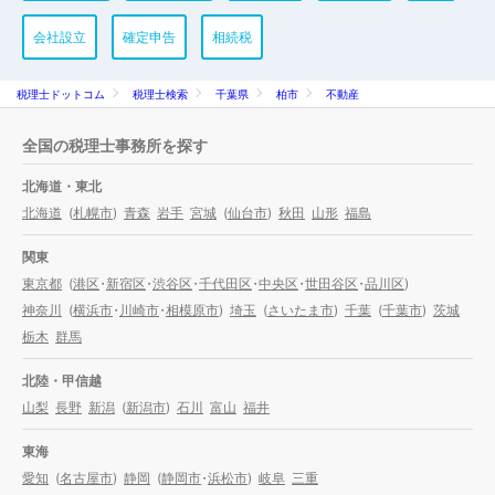
会社設立
確定申告
相続税
税理士ドットコム
税理士検索
千葉県
柏市
不動産
全国の税理士事務所を探す
北海道・東北
北海道
(
札幌市
)
青森
岩手
宮城
(
仙台市
)
秋田
山形
福島
関東
東京都
(
港区
・
新宿区
・
渋谷区
・
千代田区
・
中央区
・
世田谷区
・
品川区
)
神奈川
(
横浜市
・
川崎市
・
相模原市
)
埼玉
(
さいたま市
)
千葉
(
千葉市
)
茨城
栃木
群馬
北陸・甲信越
山梨
長野
新潟
(
新潟市
)
石川
富山
福井
東海
愛知
(
名古屋市
)
静岡
(
静岡市
・
浜松市
)
岐阜
三重