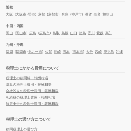
近畿
大阪
(
大阪市
・
堺市
)
京都
(
京都市
)
兵庫
(
神戸市
)
滋賀
奈良
和歌山
中国・四国
岡山
(
岡山市
)
広島
(
広島市
)
鳥取
島根
山口
徳島
香川
愛媛
高知
九州・沖縄
福岡
(
福岡市
・
北九州市
)
佐賀
長崎
熊本
(
熊本市
)
大分
宮崎
鹿児島
沖縄
税理士にかかる費用について
税理士の顧問料・報酬相場
決算の税理士費用・報酬相場
会社設立の税理士費用・報酬相場
相続税の税理士費用・報酬相場
確定申告の税理士費用・報酬相場
税理士の選び方について
顧問税理士の選び方