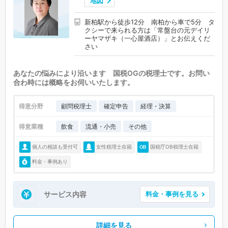
地図
新柏駅から徒歩12分 南柏から車で5分 タ
クシーで来られる方は「常盤台の元デイリ
ーヤマザキ（一心屋酒店）」とお伝えくだ
さい
あなたの悩みにより沿います 国税OGの税理士です。お問い
合わ時には概略をお伺いいたします。
得意分野
顧問税理士
確定申告
経理・決算
得意業種
飲食
流通・小売
その他
個人の相談も受付可
女性税理士在籍
国税庁OB税理士在籍
料金・事例あり
サービス内容
料金・事例を見る
詳細を見る