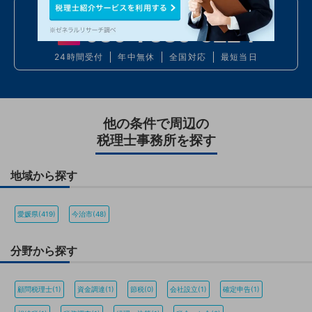
お電話での問い合わせ
050
7586
6224
24時間受付
年中無休
全国対応
最短当日
他の条件で周辺の
税理士事務所を探す
地域から探す
愛媛県(419)
今治市(48)
分野から探す
顧問税理士(1)
資金調達(1)
節税(0)
会社設立(1)
確定申告(1)