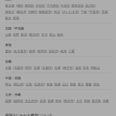
東京都
(
港区
・
新宿区
・
渋谷区
・
千代田区
・
中央区
・
世田谷区
・
品川区
)
神奈川
(
横浜市
・
川崎市
・
相模原市
)
埼玉
(
さいたま市
)
千葉
(
千葉市
)
茨城
栃木
群馬
北陸・甲信越
山梨
長野
新潟
(
新潟市
)
石川
富山
福井
東海
愛知
(
名古屋市
)
静岡
(
静岡市
・
浜松市
)
岐阜
三重
近畿
大阪
(
大阪市
・
堺市
)
京都
(
京都市
)
兵庫
(
神戸市
)
滋賀
奈良
和歌山
中国・四国
岡山
(
岡山市
)
広島
(
広島市
)
鳥取
島根
山口
徳島
香川
愛媛
高知
九州・沖縄
福岡
(
福岡市
・
北九州市
)
佐賀
長崎
熊本
(
熊本市
)
大分
宮崎
鹿児島
沖縄
税理士にかかる費用について