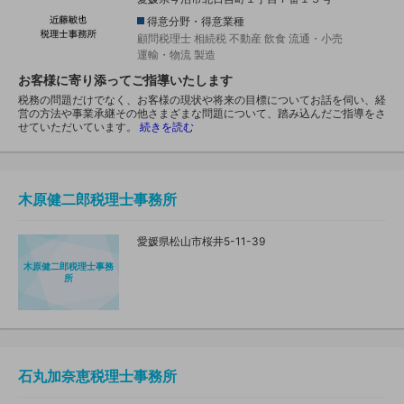
得意分野・得意業種
顧問税理士
相続税
不動産
飲食
流通・小売
運輸・物流
製造
お客様に寄り添ってご指導いたします
税務の問題だけでなく、お客様の現状や将来の目標についてお話を伺い、経
営の方法や事業承継その他さまざまな問題について、踏み込んだご指導をさ
せていただいています。
続きを読む
木原健二郎税理士事務所
愛媛県松山市桜井5-11-39
木原健二郎税理士事務
所
石丸加奈恵税理士事務所