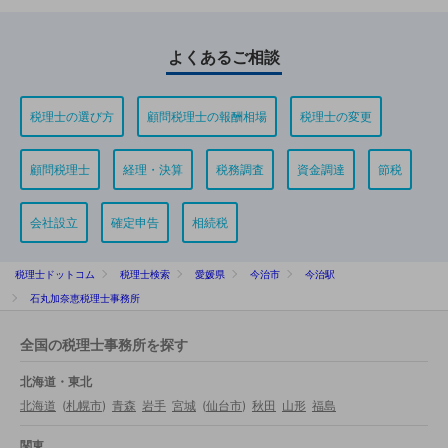
よくあるご相談
税理士の選び方
顧問税理士の報酬相場
税理士の変更
顧問税理士
経理・決算
税務調査
資金調達
節税
会社設立
確定申告
相続税
税理士ドットコム
税理士検索
愛媛県
今治市
今治駅
石丸加奈恵税理士事務所
全国の税理士事務所を探す
北海道・東北
北海道
(
札幌市
)
青森
岩手
宮城
(
仙台市
)
秋田
山形
福島
関東