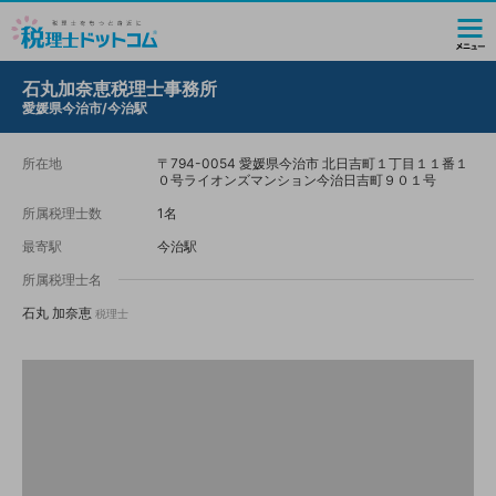
石丸加奈恵税理士事務所
愛媛県今治市/今治駅
所在地
〒794-0054 愛媛県今治市 北日吉町１丁目１１番１
０号ライオンズマンション今治日吉町９０１号
所属税理士数
1名
最寄駅
今治駅
所属税理士名
石丸 加奈恵
税理士