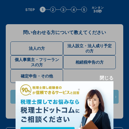
カンタン
STEP
1
2
3
4
5
30秒
問い合わせる方について教えてください
法人設立・法人成り予定
法人の方
の方
個人事業主・フリーラン
相続税申告の方
スの方
確定申告・その他
閉じる
次へ
入力情報は公開されません