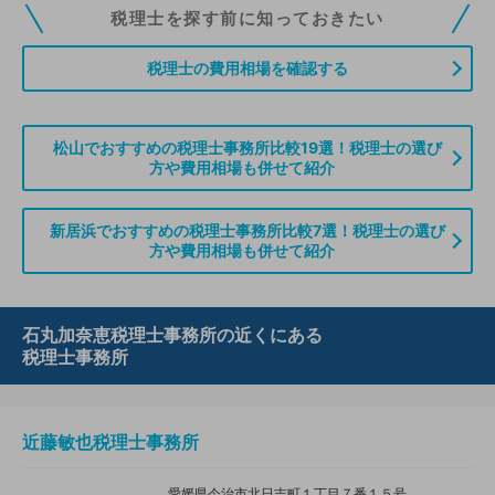
税理士ドットコムの無料会員にご登録いただくと、貴事務所の情報を編集し
税理士を探す前に知っておきたい
ていただくことができます。また、税理士をお探しの方との接点をご提供す
る「みんなの税務相談」、コーディネーターからの案件紹介などをご利用い
税理士の費用相場を確認する
ただけます。
無料登録のご案内はこちら
松山でおすすめの税理士事務所比較19選！税理士の選び
方や費用相場も併せて紹介
情報の誤りや削除などのお問い合わせはこちら
新居浜でおすすめの税理士事務所比較7選！税理士の選び
方や費用相場も併せて紹介
石丸加奈恵税理士事務所の近くにある
税理士事務所
近藤敏也税理士事務所
愛媛県今治市北日吉町１丁目７番１５号