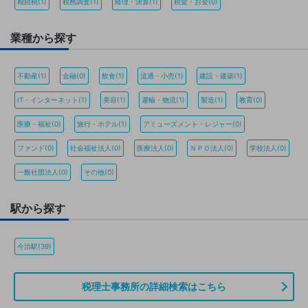
相続税(1)
税務調査(1)
経理・決算(1)
税金・お金(0)
業種から探す
不動産(1)
金融(0)
飲食(1)
流通・小売(1)
建設・建築(1)
IT・インターネット(1)
美容(1)
運輸・物流(1)
製造(1)
教育(0)
医療・福祉(0)
旅行・ホテル(1)
アミューズメント・レジャー(0)
ファンド(0)
社会福祉法人(0)
医療法人(0)
ＮＰＯ法人(0)
学校法人(0)
一般社団法人(0)
その他(0)
駅から探す
今治駅(39)
税理士事務所の詳細検索はこちら