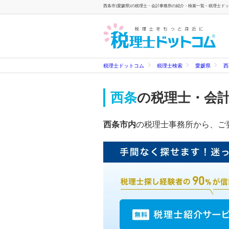
西条市(愛媛県)の税理士・会計事務所の紹介・検索一覧 - 税理士ド
税理士ドットコム
税理士検索
愛媛県
西
西条
の税理士・会
西条市内
の税理士事務所から、ご