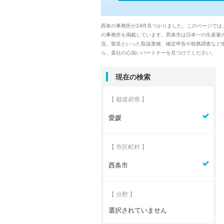
西条の事務所が24件見つかりました。このページでは
の事務所を掲載しています。西条市は日本一の生産量
流、製造といった取扱業種、確定申告や税務調査など依
ら、貴社の心強いパートナーを見つけてください。
現在の検索
【 都道府県 】
愛媛
【 市区町村 】
西条市
【 分野 】
選択されていません