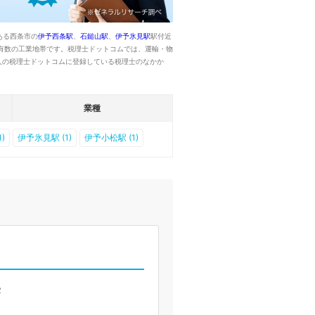
ある西条市の
伊予西条駅
、
石鎚山駅
、
伊予氷見駅
駅付近
有数の工業地帯です。税理士ドットコムでは、運輸・物
人の税理士ドットコムに登録している税理士のなかか
業種
)
伊予氷見駅 (1)
伊予小松駅 (1)
２