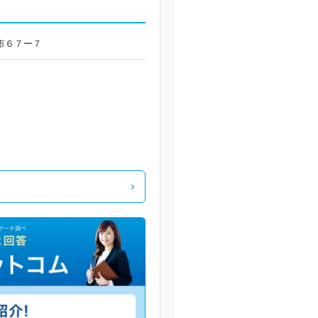
日市６７ー７