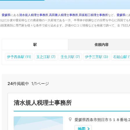
、
愛媛県
にある
清水規人税理士事務所
,
高田勝人税理士事務所
,
田坂順三税理士事務所
など、
愛媛県
に
のはだか麦や愛宕柿などの農産物の一大産地である一方、半導体や鉄鋼などの分野を中心に四国でも
頼業務別に専門家を様々な条件で絞り込めます。評価や口コミ情報などを検索で調べて、全 7522
駅
依頼内容
伊予西条駅 (11)
玉之江駅 (7)
壬生川駅 (7)
伊予三芳駅 (3)
石鎚山駅 (1
24
件掲載中 1/1ページ
清水規人税理士事務所
愛媛県西条市朔日市５１８番地
地図