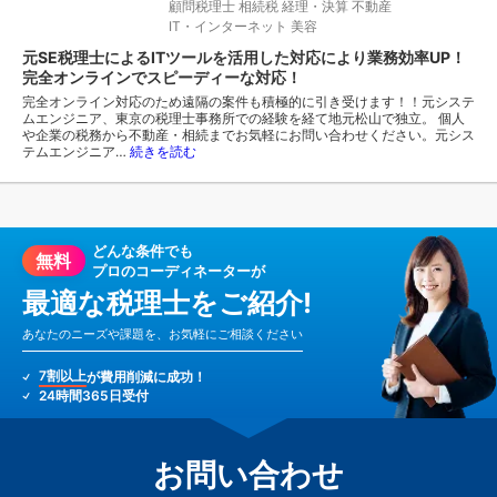
顧問税理士
相続税
経理・決算
不動産
IT・インターネット
美容
元SE税理士によるITツールを活用した対応により業務効率UP！
完全オンラインでスピーディーな対応！
完全オンライン対応のため遠隔の案件も積極的に引き受けます！！元システ
ムエンジニア、東京の税理士事務所での経験を経て地元松山で独立。 個人
や企業の税務から不動産・相続までお気軽にお問い合わせください。元シス
テムエンジニア…
続きを読む
どんな条件でも
無料
プロのコーディネーターが
最適な税理士をご紹介!
あなたのニーズや課題を、お気軽にご相談ください
7割以上
が費用削減に成功！
24時間365日受付
お問い合わせ