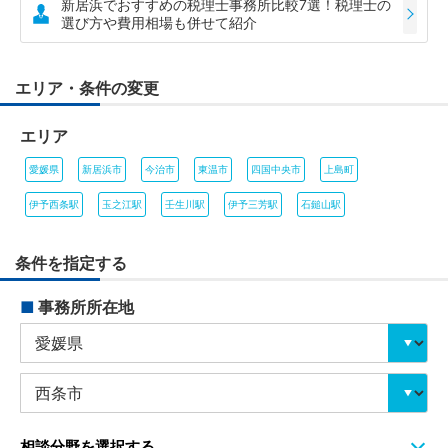
新居浜でおすすめの税理士事務所比較7選！税理士の
選び方や費用相場も併せて紹介
エリア・条件の変更
エリア
愛媛県
新居浜市
今治市
東温市
四国中央市
上島町
伊予西条駅
玉之江駅
壬生川駅
伊予三芳駅
石鎚山駅
条件を指定する
■
事務所所在地
相談分野を選択する