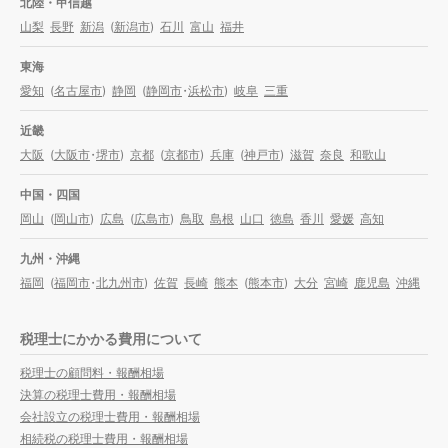
北陸・甲信越
山梨
長野
新潟
(
新潟市
)
石川
富山
福井
東海
愛知
(
名古屋市
)
静岡
(
静岡市
・
浜松市
)
岐阜
三重
近畿
大阪
(
大阪市
・
堺市
)
京都
(
京都市
)
兵庫
(
神戸市
)
滋賀
奈良
和歌山
中国・四国
岡山
(
岡山市
)
広島
(
広島市
)
鳥取
島根
山口
徳島
香川
愛媛
高知
九州・沖縄
福岡
(
福岡市
・
北九州市
)
佐賀
長崎
熊本
(
熊本市
)
大分
宮崎
鹿児島
沖縄
税理士にかかる費用について
税理士の顧問料・報酬相場
決算の税理士費用・報酬相場
会社設立の税理士費用・報酬相場
相続税の税理士費用・報酬相場