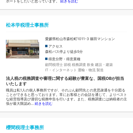
ポートをしたいと思っています。
続きを読む
松本学税理士事務所
愛媛県松山市森松町1011-3 篠田マンション
アクセス
森松バス停より徒歩5分
得意分野・得意業種
顧問税理士
節税
税務調査
飲食
建設・建築
IT・インターネット
運輸・物流
製造
法人税の税務調査や審理に関する経験が豊富な、国税OBが担当
いたします
職員は私1人の個人事務所ですが、そのぶん顧問先との意思疎通を十分図る
ことができると思っております。常にお客様との会話を通じて、よりベスト
な経営指導及び適切な税務申告を行います。また、税務調査には納税者の主
張が最大限認め…
続きを読む
櫻間税理士事務所