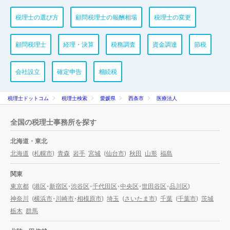
税理士の選び方
顧問税理士の報酬相場
税理士の変更
顧問税理士
経理・決算
税務調査
資金調達
節税
会社設立
確定申告
相続税
税理士ドットコム
税理士検索
愛媛県
西条市
医療法人
全国の税理士事務所を探す
北海道・東北
北海道
(
札幌市
)
青森
岩手
宮城
(
仙台市
)
秋田
山形
福島
関東
東京都
(
港区
・
新宿区
・
渋谷区
・
千代田区
・
中央区
・
世田谷区
・
品川区
)
神奈川
(
横浜市
・
川崎市
・
相模原市
)
埼玉
(
さいたま市
)
千葉
(
千葉市
)
茨城
栃木
群馬