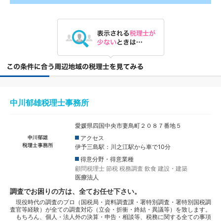
中川郁雄税理士事務所
愛媛県四国中央市妻鳥町２０８７番地５
アクセス
伊予三島駅：川之江駅から車で10分
得意分野・得意業種
顧問税理士
節税
税務調査
飲食
建設・建築
医療法人
調査でお困りの方は、全てお任せ下さい。
現役時代の調査のプロ（国税局・資料調査課・署特別調査・署特別国税調
査官等経験）が全ての調査対応（立会・折衝・終結・異議等）を致します。
もちろん、個人・法人外の決算・申告・相談等、税務に関する全ての事項