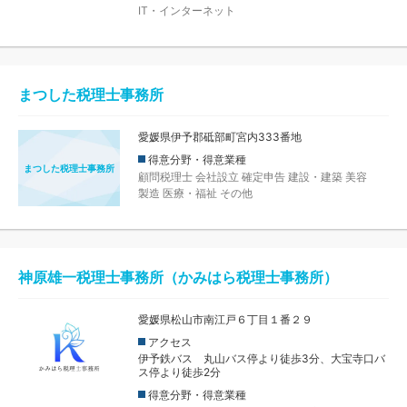
IT・インターネット
まつした税理士事務所
愛媛県伊予郡砥部町宮内333番地
得意分野・得意業種
まつした税理士事務所
顧問税理士
会社設立
確定申告
建設・建築
美容
製造
医療・福祉
その他
神原雄一税理士事務所（かみはら税理士事務所）
愛媛県松山市南江戸６丁目１番２９
アクセス
伊予鉄バス 丸山バス停より徒歩3分、大宝寺口バ
ス停より徒歩2分
得意分野・得意業種