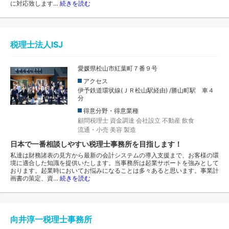
に対応致します…
続きを読む
税理士法人ISJ
愛媛県松山市紅葉町７番９号
アクセス
伊予鉄道環状線(ＪＲ松山駅経由) /勝山町駅 車４
分
得意分野・得意業種
顧問税理士
資金調達
会社設立
不動産
飲食
流通・小売
美容
製造
日本で一番相談しやすい税理士事務所を目指します！
私達は財務諸表の見方から最新の会計システムの導入支援まで、お客様の環
境に適合した知識を提供いたします。当事務所は起業サポートを強みとして
おります。起業時においてお悩みになることは多々あると思います。事業計
画書の策定、資…
続きを読む
向井淳一税理士事務所