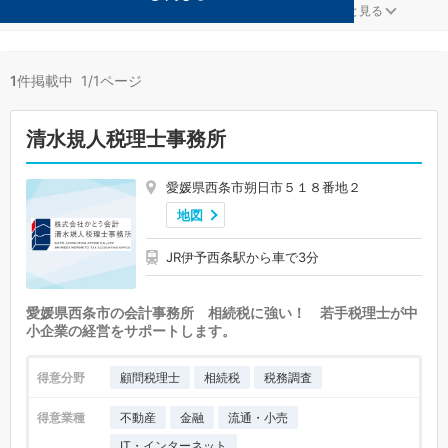
医療法人が得意な西条の事務所が1件見つかりました。
...
もっと見る
1
件掲載中 1/1ページ
清水規人税理士事務所
愛媛県西条市朔日市５１８番地２
地図
JR伊予西条駅から車で3分
愛媛県西条市の会計事務所 相続税に強い！ 若手税理士が中
小企業の経営をサポートします。
得意分野
顧問税理士
相続税
税務調査
得意業種
不動産
金融
流通・小売
IT・インターネット