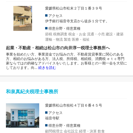
愛媛県松山市松末２丁目１番３９号
アクセス
伊予銀行福音寺支店から徒歩１分です。
得意分野・得意業種
節税
税務調査
税金・お金
流通・小売
建設・建築
運輸・物流
製造
医療・福祉
起業・不動産・相続は松山市の向井淳一税理士事務所へ
事業を始めたい方、事業資金でお悩みの方、不動産賃貸事業に関心のある
方、相続のお悩みがある方、法人税、所得税、相続税、消費税 ｅｔｃ専門
家ならではの的確なアドバイスをいたします。お客様との一期一会を大切に
しております。向…
続きを読む
和泉真紀夫税理士事務所
愛媛県松山市枝松４丁目６番４５号
アクセス
福音寺駅
得意分野・得意業種
顧問税理士
会社設立
経理・決算
飲食