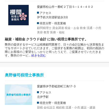
愛媛県松山市一番町２丁目５−１４−４０２
アクセス
伊予鉄大街道駅徒歩3分
得意分野・得意業種
顧問税理士
資金調達
税金・お金
飲食
流通・小売
美容
教育
医療・福祉
融資・補助金 クラウド会計 に強い税理士事務所です。
弊所の提供するサービスは税務顧問業務で、日々の会計記帳から決算報告ま
でをサポートさせていただきます。ご提供する業務の範囲は、初回の面談の
際にお客様のご要望をしっかりと伺ったうえで、ご提案させていただきま
す。弊所のサービ…
続きを読む
奥野修司税理士事務所
愛媛県伊予郡砥部町三角17-3
アクセス
奥野修司税理士事務所
北伊予駅
得意分野・得意業種
節税
会社設立
相続税
流通・小売
建設・建築