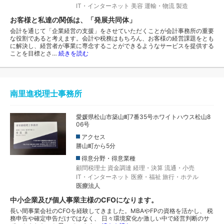
IT・インターネット
美容
運輸・物流
製造
お客様と私達の関係は、「発展共同体」
会計を通じて「企業経営の支援」をさせていただくことが会計事務所の重要
な役割であると考えます。会計や税務はもちろん、お客様の経営課題をとも
に解決し、経営者が事業に専念することができるようなサービスを提供する
ことを目標とさ…
続きを読む
南里進税理士事務所
愛媛県松山市築山町7番35号ホワイトハウス松山8
06号
アクセス
勝山町から5分
得意分野・得意業種
顧問税理士
資金調達
経理・決算
流通・小売
IT・インターネット
医療・福祉
旅行・ホテル
医療法人
中小企業及び個人事業主様のCFOになります。
長い間事業会社のCFOを経験してきました。MBAやFPの資格を活かし、 税
務申告や確定申告だけではなく、 日々環境変化か激しい中で経営判断のサ