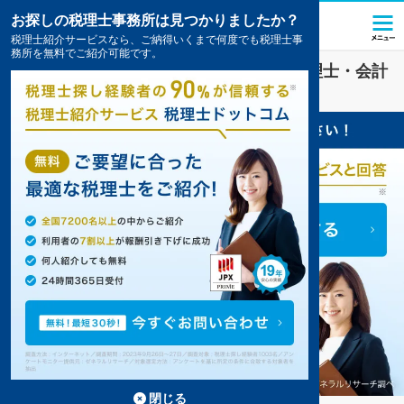
お探しの税理士事務所は見つかりましたか？
税理士紹介サービスなら、ご納得いくまで何度でも税理士事
務所を無料でご紹介可能です。
医療法人
業界に強い
西条市(愛媛県)
の税理士・会計
事務所の一覧
1件掲載中
閉じる