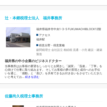
辻・本郷税理士法人 福井事務所
福井県福井市中央1-3-5 FUKUMACHIBLOCK12階
アクセス
福井駅
得意分野・得意業種
顧問税理士
会社設立
相続税
流通・小売
建設・建築
製造
福井県の中小企業のビジネスドクター
当事務所はお客様の要望をしっかりとお聞きし「誠実」「迅速」「丁寧」を
心掛けて仕事に取り組みます。 そしてお客様の夢の実現と成功へのお手伝
いを通じ、「感動」と「喜び」を共有できるお付き合いをさせていただきた
いと考えてお…
続きを読む
佐藤尚久税理士事務所