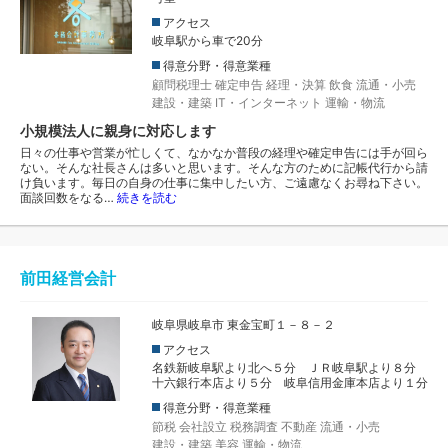
アクセス
岐阜駅から車で20分
得意分野・得意業種
顧問税理士
確定申告
経理・決算
飲食
流通・小売
建設・建築
IT・インターネット
運輸・物流
小規模法人に親身に対応します
日々の仕事や営業が忙しくて、なかなか普段の経理や確定申告には手が回ら
ない。そんな社長さんは多いと思います。そんな方のために記帳代行から請
け負います。毎日の自身の仕事に集中したい方、ご遠慮なくお尋ね下さい。
面談回数をなる…
続きを読む
前田経営会計
岐阜県岐阜市 東金宝町１－８－２
アクセス
名鉄新岐阜駅より北へ５分 ＪＲ岐阜駅より８分
十六銀行本店より５分 岐阜信用金庫本店より１分
得意分野・得意業種
節税
会社設立
税務調査
不動産
流通・小売
建設・建築
美容
運輸・物流