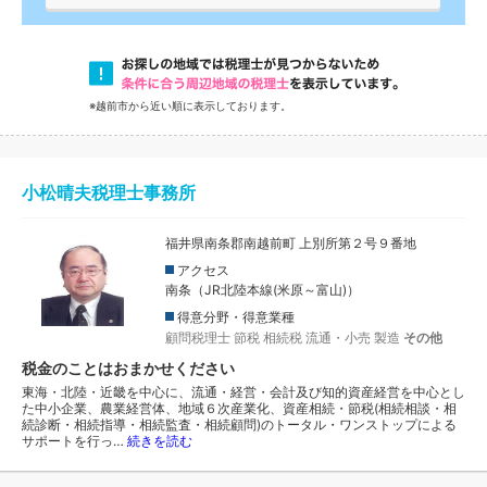
※越前市から近い順に表示しております。
小松晴夫税理士事務所
福井県南条郡南越前町 上別所第２号９番地
アクセス
南条（JR北陸本線(米原～富山)）
得意分野・得意業種
顧問税理士
節税
相続税
流通・小売
製造
その他
税金のことはおまかせください
東海・北陸・近畿を中心に、流通・経営・会計及び知的資産経営を中心とし
た中小企業、農業経営体、地域６次産業化、資産相続・節税(相続相談・相
続診断・相続指導・相続監査・相続顧問)のトータル・ワンストップによる
サポートを行っ…
続きを読む