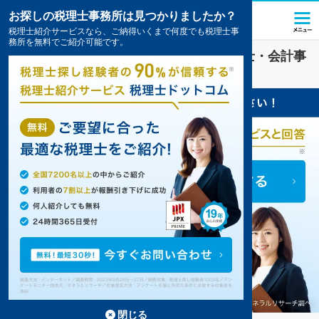
お探しの税理士事務所は見つかりましたか？
税理士紹介サービスなら、ご納得いくまで何度でも税理士事
務所を無料でご紹介可能です。
その他
業界に強い
越前市(福井県)
の税理士・会計事
務所の一覧
閉じる