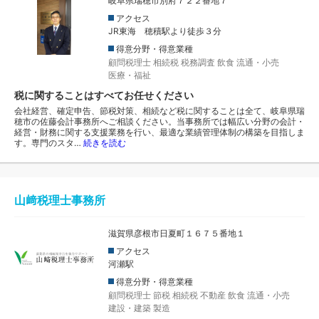
岐阜県瑞穂市別府７２２番地７
アクセス
JR東海 穂積駅より徒歩３分
得意分野・得意業種
顧問税理士
相続税
税務調査
飲食
流通・小売
医療・福祉
税に関することはすべてお任せください
会社経営、確定申告、節税対策、相続など税に関することは全て、岐阜県瑞
穂市の佐藤会計事務所へご相談ください。当事務所では幅広い分野の会計・
経営・財務に関する支援業務を行い、最適な業績管理体制の構築を目指しま
す。専門のスタ…
続きを読む
山﨑税理士事務所
滋賀県彦根市日夏町１６７５番地１
アクセス
河瀬駅
得意分野・得意業種
顧問税理士
節税
相続税
不動産
飲食
流通・小売
建設・建築
製造