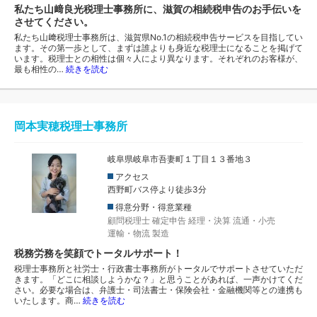
私たち山﨑良光税理士事務所に、滋賀の相続税申告のお手伝いを
させてください。
私たち山﨑税理士事務所は、滋賀県No.1の相続税申告サービスを目指してい
ます。その第一歩として、まずは誰よりも身近な税理士になることを掲げて
います。税理士との相性は個々人により異なります。それぞれのお客様が、
最も相性の…
続きを読む
岡本実穂税理士事務所
岐阜県岐阜市吾妻町１丁目１３番地３
アクセス
西野町バス停より徒歩3分
得意分野・得意業種
顧問税理士
確定申告
経理・決算
流通・小売
運輸・物流
製造
税務労務を笑顔でトータルサポート！
税理士事務所と社労士・行政書士事務所がトータルでサポートさせていただ
きます。「どこに相談しようかな？」と思うことがあれば、一声かけてくだ
さい。必要な場合は、弁護士・司法書士・保険会社・金融機関等との連携も
いたします。商…
続きを読む