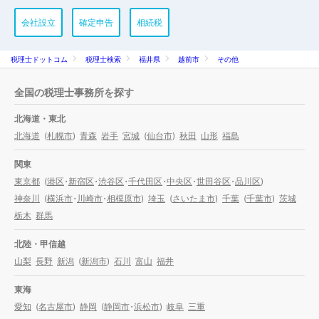
会社設立
確定申告
相続税
税理士ドットコム
税理士検索
福井県
越前市
その他
全国の税理士事務所を探す
北海道・東北
北海道
(
札幌市
)
青森
岩手
宮城
(
仙台市
)
秋田
山形
福島
関東
東京都
(
港区
・
新宿区
・
渋谷区
・
千代田区
・
中央区
・
世田谷区
・
品川区
)
神奈川
(
横浜市
・
川崎市
・
相模原市
)
埼玉
(
さいたま市
)
千葉
(
千葉市
)
茨城
栃木
群馬
北陸・甲信越
山梨
長野
新潟
(
新潟市
)
石川
富山
福井
東海
愛知
(
名古屋市
)
静岡
(
静岡市
・
浜松市
)
岐阜
三重