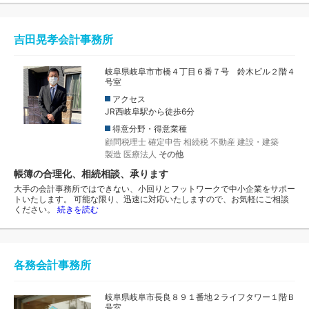
吉田晃孝会計事務所
岐阜県岐阜市市橋４丁目６番７号 鈴木ビル２階４
号室
アクセス
JR西岐阜駅から徒歩6分
得意分野・得意業種
顧問税理士
確定申告
相続税
不動産
建設・建築
製造
医療法人
その他
帳簿の合理化、相続相談、承ります
大手の会計事務所ではできない、小回りとフットワークで中小企業をサポー
トいたします。 可能な限り、迅速に対応いたしますので、お気軽にご相談
ください。
続きを読む
各務会計事務所
岐阜県岐阜市長良８９１番地２ライフタワー１階Ｂ
号室