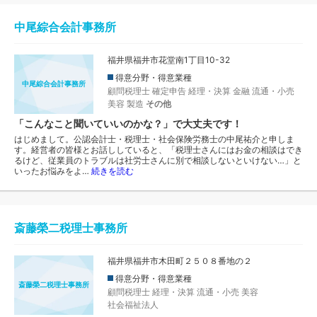
中尾綜合会計事務所
福井県福井市花堂南1丁目10-32
得意分野・得意業種
中尾綜合会計事務所
顧問税理士
確定申告
経理・決算
金融
流通・小売
美容
製造
その他
「こんなこと聞いていいのかな？」で大丈夫です！
はじめまして。公認会計士・税理士・社会保険労務士の中尾祐介と申しま
す。経営者の皆様とお話ししていると、「税理士さんにはお金の相談はでき
るけど、従業員のトラブルは社労士さんに別で相談しないといけない…」と
いったお悩みをよ…
続きを読む
斎藤榮二税理士事務所
福井県福井市木田町２５０８番地の２
得意分野・得意業種
斎藤榮二税理士事務所
顧問税理士
経理・決算
流通・小売
美容
社会福祉法人