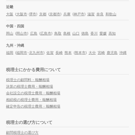
近畿
大阪
(
大阪市
・
堺市
)
京都
(
京都市
)
兵庫
(
神戸市
)
滋賀
奈良
和歌山
中国・四国
岡山
(
岡山市
)
広島
(
広島市
)
鳥取
島根
山口
徳島
香川
愛媛
高知
九州・沖縄
福岡
(
福岡市
・
北九州市
)
佐賀
長崎
熊本
(
熊本市
)
大分
宮崎
鹿児島
沖縄
税理士にかかる費用について
税理士の顧問料・報酬相場
決算の税理士費用・報酬相場
会社設立の税理士費用・報酬相場
相続税の税理士費用・報酬相場
確定申告の税理士費用・報酬相場
税理士の選び方について
顧問税理士の選び方