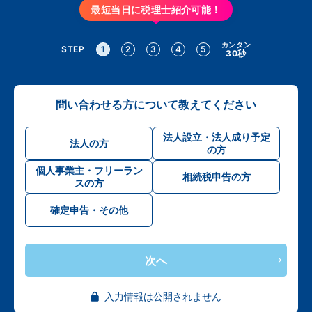
最短当日に税理士紹介可能！
カンタン
STEP
1
2
3
4
5
30秒
問い合わせる方について教えてください
法人設立・法人成り予定
法人の方
の方
個人事業主・フリーラン
相続税申告の方
スの方
確定申告・その他
次へ
入力情報は公開されません