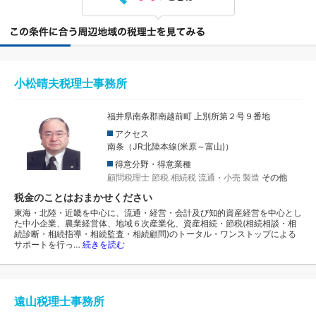
小松晴夫税理士事務所
福井県南条郡南越前町 上別所第２号９番地
アクセス
南条（JR北陸本線(米原～富山)）
得意分野・得意業種
顧問税理士
節税
相続税
流通・小売
製造
その他
税金のことはおまかせください
東海・北陸・近畿を中心に、流通・経営・会計及び知的資産経営を中心とし
た中小企業、農業経営体、地域６次産業化、資産相続・節税(相続相談・相
続診断・相続指導・相続監査・相続顧問)のトータル・ワンストップによる
サポートを行っ…
続きを読む
遠山税理士事務所