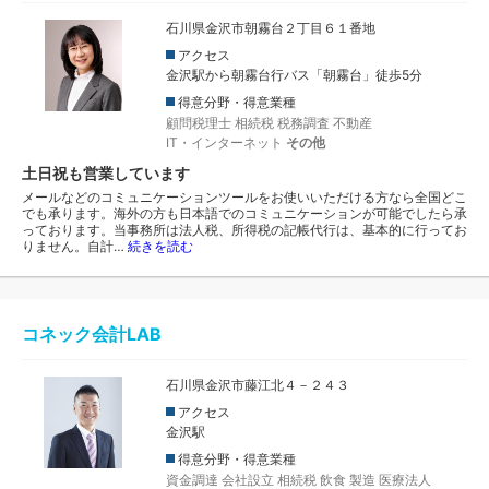
石川県金沢市朝霧台２丁目６１番地
アクセス
金沢駅から朝霧台行バス「朝霧台」徒歩5分
得意分野・得意業種
顧問税理士
相続税
税務調査
不動産
IT・インターネット
その他
土日祝も営業しています
メールなどのコミュニケーションツールをお使いいただける方なら全国どこ
でも承ります。海外の方も日本語でのコミュニケーションが可能でしたら承
っております。当事務所は法人税、所得税の記帳代行は、基本的に行ってお
りません。自計…
続きを読む
コネック会計LAB
石川県金沢市藤江北４－２４３
アクセス
金沢駅
得意分野・得意業種
資金調達
会社設立
相続税
飲食
製造
医療法人