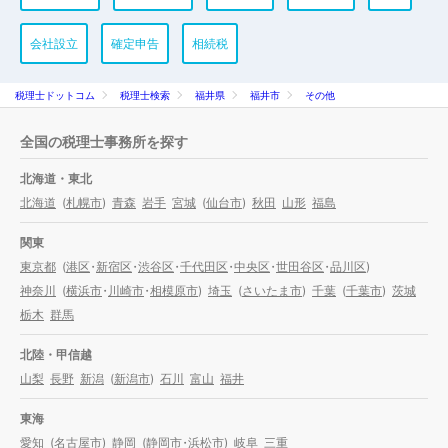
会社設立
確定申告
相続税
税理士ドットコム
税理士検索
福井県
福井市
その他
全国の税理士事務所を探す
北海道・東北
北海道
(
札幌市
)
青森
岩手
宮城
(
仙台市
)
秋田
山形
福島
関東
東京都
(
港区
・
新宿区
・
渋谷区
・
千代田区
・
中央区
・
世田谷区
・
品川区
)
神奈川
(
横浜市
・
川崎市
・
相模原市
)
埼玉
(
さいたま市
)
千葉
(
千葉市
)
茨城
栃木
群馬
北陸・甲信越
山梨
長野
新潟
(
新潟市
)
石川
富山
福井
東海
愛知
(
名古屋市
)
静岡
(
静岡市
・
浜松市
)
岐阜
三重