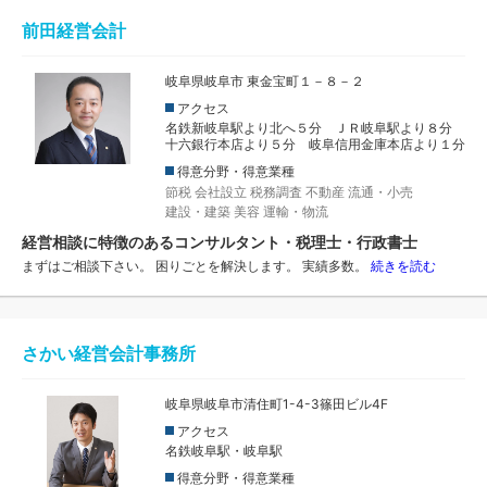
前田経営会計
岐阜県岐阜市 東金宝町１－８－２
アクセス
名鉄新岐阜駅より北へ５分 ＪＲ岐阜駅より８分
十六銀行本店より５分 岐阜信用金庫本店より１分
得意分野・得意業種
節税
会社設立
税務調査
不動産
流通・小売
建設・建築
美容
運輸・物流
経営相談に特徴のあるコンサルタント・税理士・行政書士
まずはご相談下さい。 困りごとを解決します。 実績多数。
続きを読む
さかい経営会計事務所
岐阜県岐阜市清住町1-4-3篠田ビル4F
アクセス
名鉄岐阜駅・岐阜駅
得意分野・得意業種