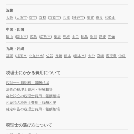
近畿
大阪
(
大阪市
・
堺市
)
京都
(
京都市
)
兵庫
(
神戸市
)
滋賀
奈良
和歌山
中国・四国
岡山
(
岡山市
)
広島
(
広島市
)
鳥取
島根
山口
徳島
香川
愛媛
高知
九州・沖縄
福岡
(
福岡市
・
北九州市
)
佐賀
長崎
熊本
(
熊本市
)
大分
宮崎
鹿児島
沖縄
税理士にかかる費用について
税理士の顧問料・報酬相場
決算の税理士費用・報酬相場
会社設立の税理士費用・報酬相場
相続税の税理士費用・報酬相場
確定申告の税理士費用・報酬相場
税理士の選び方について