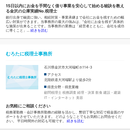
15日以内にお金を手間なく借り事業を安心して始める秘訣を教え
る金沢の公庫実績No.税理士
銀行出身で融資に強い。相続対策・事業承継まで会社にお金を残すための幅
広い対策ができます。当事務所の最大の強みは、“会社にお金を残す”具体的
な施策が出来ることです。当事務所の業務は「経営者とともに、会社を成功
に導くこと」…
続きを読む
むろたに税理士事務所
石川県金沢市大河端町ホ114-3
アクセス
むろたに税理士事務所
北陸鉄道大河端駅より徒歩2分
得意分野・得意業種
顧問税理士
税務調査
経理・決算
飲食
建設・建築
IT・インターネット
美容
お気軽にご相談ください
税務署勤務・会計事務所勤務の経験を活かし、懇切丁寧な対応で税金面のサ
ポートをさせていただきます。 どのようなことでもお気軽にお問合せくだ
さい。 平日時間外の対応も可能です。
続きを読む