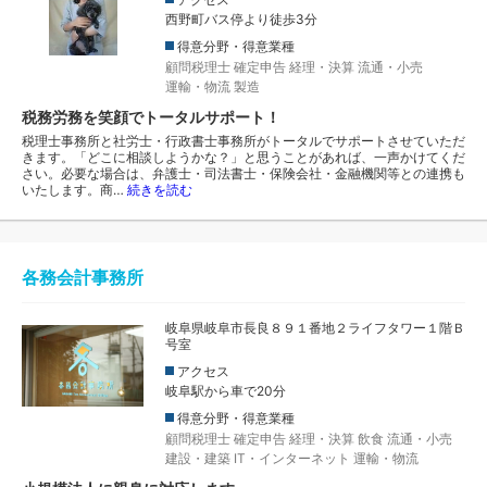
西野町バス停より徒歩3分
得意分野・得意業種
顧問税理士
確定申告
経理・決算
流通・小売
運輸・物流
製造
税務労務を笑顔でトータルサポート！
税理士事務所と社労士・行政書士事務所がトータルでサポートさせていただ
きます。「どこに相談しようかな？」と思うことがあれば、一声かけてくだ
さい。必要な場合は、弁護士・司法書士・保険会社・金融機関等との連携も
いたします。商…
続きを読む
各務会計事務所
岐阜県岐阜市長良８９１番地２ライフタワー１階Ｂ
号室
アクセス
岐阜駅から車で20分
得意分野・得意業種
顧問税理士
確定申告
経理・決算
飲食
流通・小売
建設・建築
IT・インターネット
運輸・物流