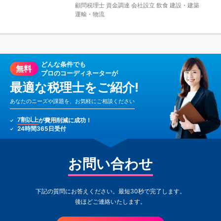
顧問税理士
資金調達
会社設立
飲食
建設・建築
運輸・物流
どんな条件でも
無料
プロのコーディネーターが
最適な税理士をご紹介!
あなたのニーズや課題を、お気軽にご相談ください
7割以上
が費用削減に成功！
24時間365日受付
お問い合わせ
下記の質問にお答えください。最短30秒で完了します。
後ほどご連絡いたします。