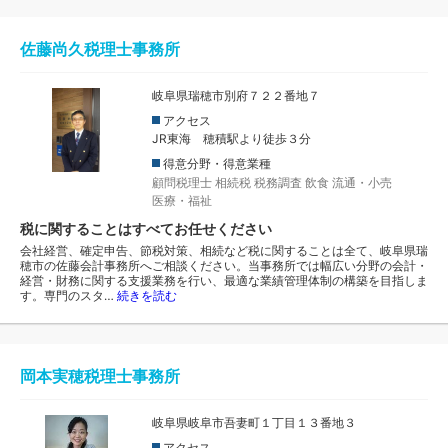
佐藤尚久税理士事務所
岐阜県瑞穂市別府７２２番地７
アクセス
JR東海 穂積駅より徒歩３分
得意分野・得意業種
顧問税理士
相続税
税務調査
飲食
流通・小売
医療・福祉
税に関することはすべてお任せください
会社経営、確定申告、節税対策、相続など税に関することは全て、岐阜県瑞
穂市の佐藤会計事務所へご相談ください。当事務所では幅広い分野の会計・
経営・財務に関する支援業務を行い、最適な業績管理体制の構築を目指しま
す。専門のスタ…
続きを読む
岡本実穂税理士事務所
岐阜県岐阜市吾妻町１丁目１３番地３
アクセス