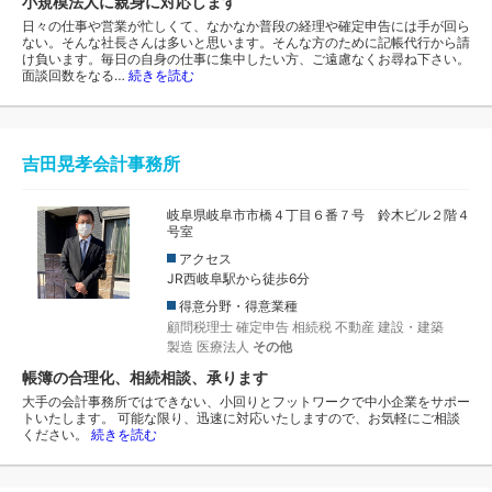
小規模法人に親身に対応します
日々の仕事や営業が忙しくて、なかなか普段の経理や確定申告には手が回ら
ない。そんな社長さんは多いと思います。そんな方のために記帳代行から請
け負います。毎日の自身の仕事に集中したい方、ご遠慮なくお尋ね下さい。
面談回数をなる…
続きを読む
吉田晃孝会計事務所
岐阜県岐阜市市橋４丁目６番７号 鈴木ビル２階４
号室
アクセス
JR西岐阜駅から徒歩6分
得意分野・得意業種
顧問税理士
確定申告
相続税
不動産
建設・建築
製造
医療法人
その他
帳簿の合理化、相続相談、承ります
大手の会計事務所ではできない、小回りとフットワークで中小企業をサポー
トいたします。 可能な限り、迅速に対応いたしますので、お気軽にご相談
ください。
続きを読む