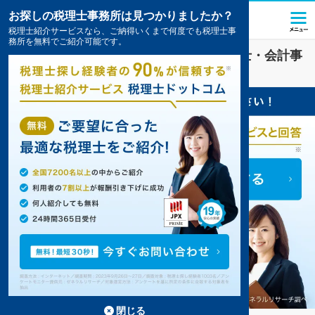
お探しの税理士事務所は見つかりましたか？
税理士紹介サービスなら、ご納得いくまで何度でも税理士事
務所を無料でご紹介可能です。
その他
業界に強い
福井市(福井県)
の税理士・会計事
務所の一覧
3件掲載中
閉じる