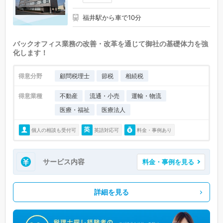
越前薬師駅 (0)
越前大宮駅 (0)
計石駅 (0)
福井駅から車で10分
バックオフィス業務の改善・改革を通じて御社の基礎体力を強
化します！
得意分野
顧問税理士
節税
相続税
得意業種
不動産
流通・小売
運輸・物流
医療・福祉
医療法人
個人の相談も受付可
英語対応可
料金・事例あり
サービス内容
料金・事例を見る
詳細を見る