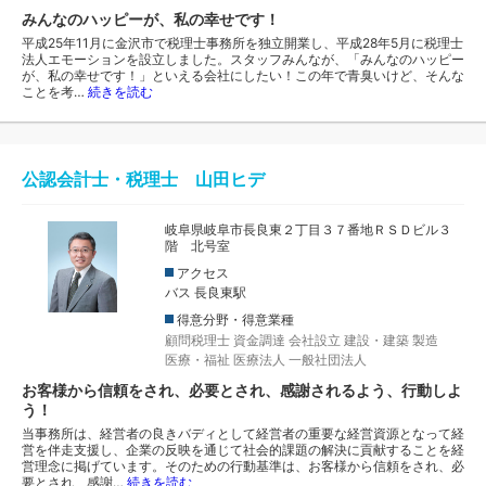
みんなのハッピーが、私の幸せです！
平成25年11月に金沢市で税理士事務所を独立開業し、平成28年5月に税理士
法人エモーションを設立しました。スタッフみんなが、「みんなのハッピー
が、私の幸せです！」といえる会社にしたい！この年で青臭いけど、そんな
ことを考…
続きを読む
公認会計士・税理士 山田ヒデ
岐阜県岐阜市長良東２丁目３７番地ＲＳＤビル３
階 北号室
アクセス
バス 長良東駅
得意分野・得意業種
顧問税理士
資金調達
会社設立
建設・建築
製造
医療・福祉
医療法人
一般社団法人
お客様から信頼をされ、必要とされ、感謝されるよう、行動しよ
う！
当事務所は、経営者の良きバディとして経営者の重要な経営資源となって経
営を伴走支援し、企業の反映を通じて社会的課題の解決に貢献することを経
営理念に掲げています。そのための行動基準は、お客様から信頼をされ、必
要とされ、感謝…
続きを読む