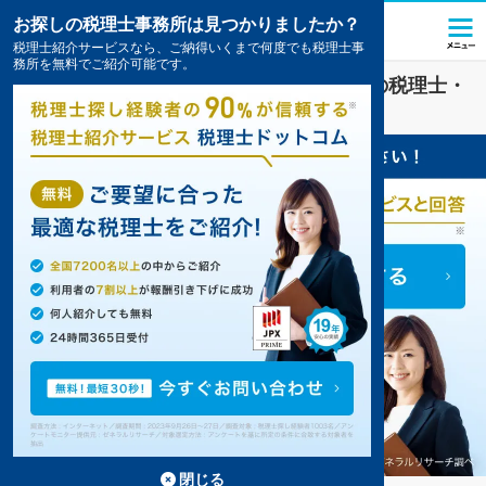
お探しの税理士事務所は見つかりましたか？
税理士紹介サービスなら、ご納得いくまで何度でも税理士事
務所を無料でご紹介可能です。
社会福祉法人
業界に強い
福井市(福井県)
の税理士・
会計事務所の一覧
3件掲載中
閉じる