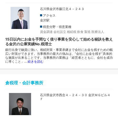
ト行う」という活動方針のもと、独立開業や新規調達、財務
コンサルティングなど、幅広いジャンルで経営者の支援いた
石川県金沢市藤江北４－２４３
します。 開業・独立される方、税理士を変更される方は一
アクセス
度ご面談ください。
金沢駅
得意分野・得意業種
資金調達
会社設立
相続税
飲食
製造
医療法人
15日以内にお金を手間なく借り事業を安心して始める秘訣を教え
る金沢の公庫実績No.税理士
銀行出身で融資に強い。相続対策・事業承継まで会社にお金を残すための幅
広い対策ができます。当事務所の最大の強みは、“会社にお金を残す”具体的
な施策が出来ることです。当事務所の業務は「経営者とともに、会社を成功
に導くこと」…
続きを読む
倉税理・会計事務所
石川県金沢市西念４－２４－３０ 金沢ＭＧビル４
Ｆ