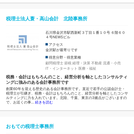
税理士法人蓑・高山会計 北陸事務所
石川県金沢市駅西新町３丁目１番１０号 ６階６０
４号NEWSビル
アクセス
金沢駅が最寄りです
得意分野・得意業種
顧問税理士
節税
経理・決算
不動産
流通・小売
IT・インターネット
医療・福祉
税務・会計はもちろんのこと、経営分析を軸としたコンサルティ
ングに強みのある会計事務所です
創業60年を迎える歴史のある会計事務所です。直近で若手の公認会計士・
税理士が引継ぎ、税務・会計はもちろんのこと、経営分析を軸としたコンサ
ルティングに力を入れています。北陸、千葉、東京の3拠点がございますの
で、お近くの事…
続きを読む
おもての税理士事務所