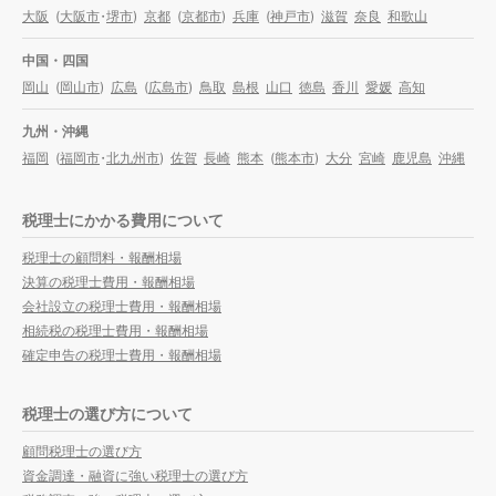
大阪
(
大阪市
・
堺市
)
京都
(
京都市
)
兵庫
(
神戸市
)
滋賀
奈良
和歌山
中国・四国
岡山
(
岡山市
)
広島
(
広島市
)
鳥取
島根
山口
徳島
香川
愛媛
高知
九州・沖縄
福岡
(
福岡市
・
北九州市
)
佐賀
長崎
熊本
(
熊本市
)
大分
宮崎
鹿児島
沖縄
税理士にかかる費用について
税理士の顧問料・報酬相場
決算の税理士費用・報酬相場
会社設立の税理士費用・報酬相場
相続税の税理士費用・報酬相場
確定申告の税理士費用・報酬相場
税理士の選び方について
顧問税理士の選び方
資金調達・融資に強い税理士の選び方