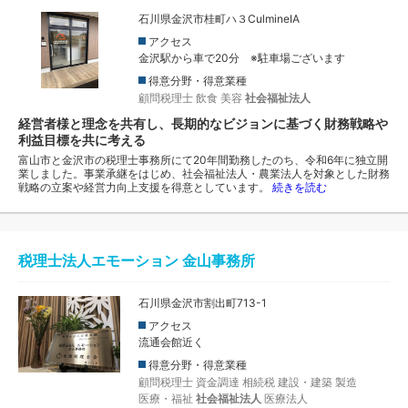
石川県金沢市桂町ハ３CulmineⅠA
アクセス
金沢駅から車で20分 ※駐車場ございます
得意分野・得意業種
顧問税理士
飲食
美容
社会福祉法人
経営者様と理念を共有し、長期的なビジョンに基づく財務戦略や
利益目標を共に考える
富山市と金沢市の税理士事務所にて20年間勤務したのち、令和6年に独立開
業しました。事業承継をはじめ、社会福祉法人・農業法人を対象とした財務
戦略の立案や経営力向上支援を得意としています。
続きを読む
税理士法人エモーション 金山事務所
石川県金沢市割出町713-1
アクセス
流通会館近く
得意分野・得意業種
顧問税理士
資金調達
相続税
建設・建築
製造
医療・福祉
社会福祉法人
医療法人