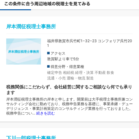
岸本潤征税理士事務所
福井県敦賀市呉竹町1−32−23 コンフォリア呉竹20
1
岸本潤征税理士事務所
アクセス
敦賀駅より車で5分
得意分野・得意業種
確定申告
相続税
経理・決算
不動産
飲食
流通・小売
運輸・物流
製造
税務関係にこだわらず、会社経営に関するご相談なら何でも承り
ます
岸本潤征税理士事務所の岸本と申します。開業前は大手税理士事務所兼コン
サルティング会社に勤めており、税務申告業務を基礎に、事業承継・デュー
デリジェンス・事業計画策定のコンサルティング業務を行っておりました。
税務申告につい…
続きを読む
下川一郎税理士事務所