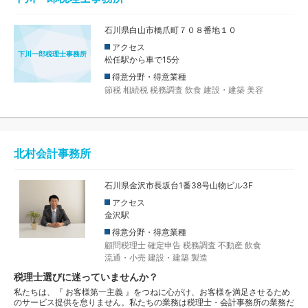
石川県白山市橋爪町７０８番地１０
アクセス
下川一郎税理士事務所
松任駅から車で15分
得意分野・得意業種
節税
相続税
税務調査
飲食
建設・建築
美容
北村会計事務所
石川県金沢市長坂台1番38号山物ビル3F
アクセス
金沢駅
得意分野・得意業種
顧問税理士
確定申告
税務調査
不動産
飲食
流通・小売
建設・建築
製造
税理士選びに迷っていませんか？
私たちは、『 お客様第一主義 』をつねに心がけ、お客様を満足させるため
のサービス提供を怠りません。私たちの業務は税理士・会計事務所の業務だ