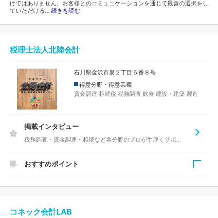
けではありません。お客様とのコミュニケーションを通じて最善の選択をし
ていただける…
続きを読む
税理士法人北陸会計
石川県金沢市泉２丁目５番８号
得意分野・得意業種
資金調達
相続税
税務調査
飲食
建設・建築
製造
掲載インタビュー
税務調査・資金調達・相続など各分野のプロが手厚くサポート
おすすめポイント
税理士法人北陸会計は、国税局OBの税理士など複数名の税
理士が所属しており、経験と実績が豊富なサポート体制万全
の税理士事務所です。「お客様の経営に対して最善のサポー
コネック会計LAB