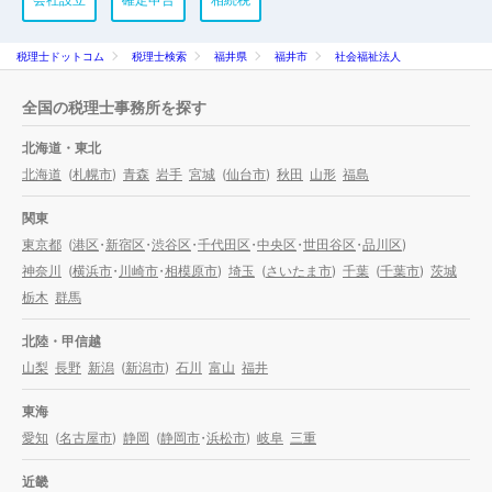
税理士ドットコム
税理士検索
福井県
福井市
社会福祉法人
全国の税理士事務所を探す
北海道・東北
北海道
(
札幌市
)
青森
岩手
宮城
(
仙台市
)
秋田
山形
福島
関東
東京都
(
港区
・
新宿区
・
渋谷区
・
千代田区
・
中央区
・
世田谷区
・
品川区
)
神奈川
(
横浜市
・
川崎市
・
相模原市
)
埼玉
(
さいたま市
)
千葉
(
千葉市
)
茨城
栃木
群馬
北陸・甲信越
山梨
長野
新潟
(
新潟市
)
石川
富山
福井
東海
愛知
(
名古屋市
)
静岡
(
静岡市
・
浜松市
)
岐阜
三重
近畿