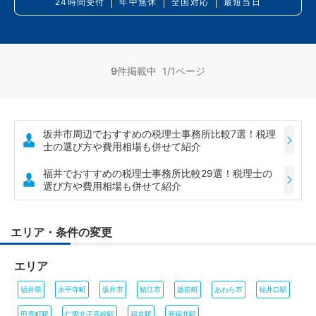
24時間受付
年中無休
全国対応
最短当日
9
件掲載中 1/1ページ
坂井市周辺でおすすめの税理士事務所比較7選！税理
士の選び方や費用相場も併せて紹介
福井でおすすめの税理士事務所比較29選！税理士の
選び方や費用相場も併せて紹介
エリア・条件の変更
エリア
福井県
永平寺町
坂井市
鯖江市
越前町
あわら市
福井口駅
田原町駅
仁愛女子高校駅
福井駅
新福井駅