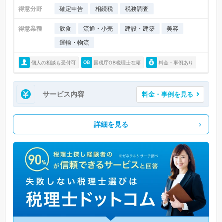
得意分野
確定申告
相続税
税務調査
得意業種
飲食
流通・小売
建設・建築
美容
運輸・物流
個人の相談も受付可
国税庁OB税理士在籍
料金・事例あり
サービス内容
料金・事例を見る
詳細を見る