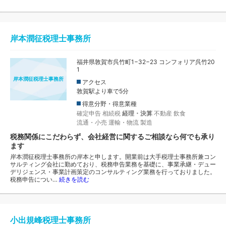
岸本潤征税理士事務所
福井県敦賀市呉竹町1−32−23 コンフォリア呉竹20
1
岸本潤征税理士事務所
アクセス
敦賀駅より車で5分
得意分野・得意業種
確定申告
相続税
経理・決算
不動産
飲食
流通・小売
運輸・物流
製造
税務関係にこだわらず、会社経営に関するご相談なら何でも承り
ます
岸本潤征税理士事務所の岸本と申します。開業前は大手税理士事務所兼コン
サルティング会社に勤めており、税務申告業務を基礎に、事業承継・デュー
デリジェンス・事業計画策定のコンサルティング業務を行っておりました。
税務申告につい…
続きを読む
小出規峰税理士事務所