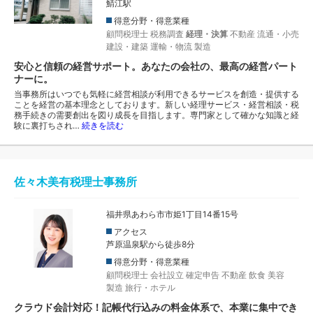
鯖江駅
得意分野・得意業種
顧問税理士
税務調査
経理・決算
不動産
流通・小売
建設・建築
運輸・物流
製造
安心と信頼の経営サポート。あなたの会社の、最高の経営パート
ナーに。
当事務所はいつでも気軽に経営相談が利用できるサービスを創造・提供する
ことを経営の基本理念としております。新しい経理サービス・経営相談・税
務手続きの需要創出を図り成長を目指します。専門家として確かな知識と経
験に裏打ちされ…
続きを読む
佐々木美有税理士事務所
福井県あわら市市姫1丁目14番15号
アクセス
芦原温泉駅から徒歩8分
得意分野・得意業種
顧問税理士
会社設立
確定申告
不動産
飲食
美容
製造
旅行・ホテル
クラウド会計対応！記帳代行込みの料金体系で、本業に集中でき