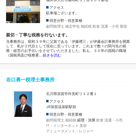
アクセス
駐車場ございます。
得意分野・得意業種
顧問税理士
確定申告
相続税
飲食
流通・小売
製造
親切・丁寧な税務を行ないます。
当事務所は、昭和３９年に父親である「伊藤禮三」が伊藤会計事務所を開業
して、私が２代目として現在に至っています。これまで数々の関与先の税
務・経営のお手伝いをさせていただきました。私も、３０年の国税の職場
（国税局及び税務署…
続きを読む
谷口勇一税理士事務所
石川県加賀市作見町リ１２番１
アクセス
JR加賀温泉駅駅前
得意分野・得意業種
顧問税理士
相続税
経理・決算
飲食
流通・小売
IT・インターネット
美容
アミューズメント・レジャー