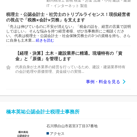
顧問税理士
節税
税金・お金
流通・小売
建設・建築
IT・インターネット
製造
税理士・公認会計士・社労士のトリプルライセンス！現役経営者
の視点で「税務×会計×労務」を支えます
「売上は伸びているのに不安が消えない」「税金の話を、経営の言葉で説明
してほしい」 そんな悩みを持つ経営者様、ぜひ当事務所にご相談くださ
い。 代表は税理士・公認会計士・社会保険労務士の3つの資格を持ち、さら
に自身も土木業…
続きを読む
【経理・決算】土木・建設業界に精通。現場特有の「資
金」と「原価」を管理します
代表自身が土木業界の経営を行っているため、建設・建築業界特有
の会計処理や原価管理、資金繰りの実情...
事例・料金を見る
橋本英祐公認会計士税理士事務所
石川県白山市若宮3丁目37番地
アクセス