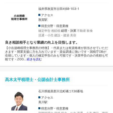
福井県敦賀市古田刈68-103-1
アクセス
敦賀駅
得意分野・得意業種
確定申告
相続税
経理・決算
不動産
飲食
流通・小売
建設・建築
美容
良き相談相手となり業績の向上を目指します。
【小出規峰税理士事務所の特徴】・代表または有資格者が担当させていただ
きます・開業支援に力を入れています・資金調達に強いです・国税庁OBが
在籍しています・個人の確定申告のみも可能です・決算申告のみの依頼も可
能です・ZOO…
続きを読む
髙木太平税理士・公認会計士事務所
石川県能美郡川北町橘コ136番地
アクセス
美川駅
得意分野・得意業種