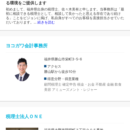
る環境をご提供します
初めまして、福井県出身の税理士、佐々木美有と申します。当事務所は「最
初に相談できる税理士として、相談して良かったと思える存在であり続け
る」ことをビジョンに掲げ、私自身がすべてのお客様を直接担当させていた
だいております。…
続きを読む
ヨコガワ会計事務所
福井県勝山市栄町3-5-6
アクセス
勝山駅から徒歩10分
得意分野・得意業種
顧問税理士
確定申告
税金・お金
不動産
金融
飲食
美容
アミューズメント・レジャー
税理士法人ＯＮＥ
福井県大野市陽明町３丁目９０５番地