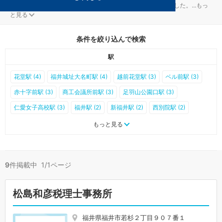
福井市の経理・決算対策を扱う税理士事務所が9件見つかりました。
...
もっ
と見る
条件を絞り込んで検索
駅
花堂駅 (4)
福井城址大名町駅 (4)
越前花堂駅 (3)
ベル前駅 (3)
赤十字前駅 (3)
商工会議所前駅 (3)
足羽山公園口駅 (3)
仁愛女子高校駅 (3)
福井駅 (2)
新福井駅 (2)
西別院駅 (2)
田原町駅 (2)
福大前西福井駅 (2)
森田駅 (1)
福井口駅 (1)
もっと見る
越前開発駅 (1)
越前新保駅 (1)
新田塚駅 (1)
八ツ島駅 (1)
まつもと町屋駅 (1)
江端駅 (1)
清明駅 (1)
大土呂駅 (0)
9
件掲載中 1/1ページ
六条駅 (0)
足羽駅 (0)
越前東郷駅 (0)
一乗谷駅 (0)
越前高田駅 (0)
市波駅 (0)
小和清水駅 (0)
美山駅 (0)
松島和彦税理士事務所
越前薬師駅 (0)
越前大宮駅 (0)
計石駅 (0)
追分口駅 (0)
東藤島駅 (0)
越前島橋駅 (0)
中角駅 (0)
鷲塚針原駅 (0)
福井県福井市若杉２丁目９０７番１