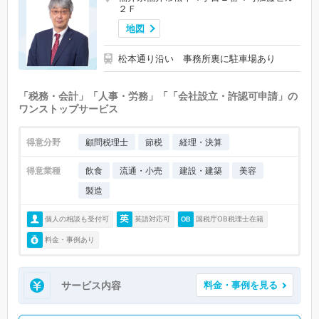
２Ｆ
地図
松本通り沿い 事務所裏に駐車場あり
「税務・会計」「人事・労務」「「会社設立・許認可申請」の
ワンストップサービス
得意分野
顧問税理士
節税
経理・決算
得意業種
飲食
流通・小売
建設・建築
美容
製造
個人の相談も受付可
英語対応可
国税庁OB税理士在籍
料金・事例あり
サービス内容
料金・事例を見る