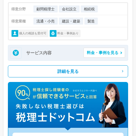
得意分野
顧問税理士
会社設立
相続税
得意業種
流通・小売
建設・建築
製造
個人の相談も受付可
料金・事例あり
サービス内容
料金・事例を見る
詳細を見る