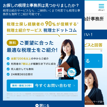
お探しの税理士事務所は見つかりましたか？
税理士紹介サービスなら、ご納得いくまで何度でも税理士事
務所を無料でご紹介可能です。
福井市
で
経理・決算
対策を扱う税理士・会計事務所
の一覧
9件掲載中
閉じる