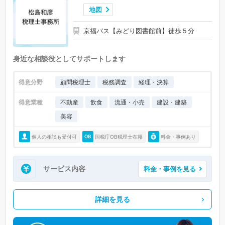
日華化学前駅 (0)
三十八社駅 (0)
浅水駅 (0)
地図
ハーモニーホール駅 (0)
泰澄の里駅 (0)
京福バス【みどり図書館前】徒歩５分
身近な相談役としてサポートします
得意分野
顧問税理士
税務調査
経理・決算
得意業種
不動産
飲食
流通・小売
建設・建築
美容
個人の相談も受付可
国税庁OB税理士在籍
料金・事例あり
サービス内容
料金・事例を見る
詳細を見る