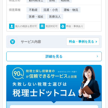
得意分野
顧問税理士
節税
相続税
得意業種
不動産
流通・小売
運輸・物流
医療・福祉
医療法人
個人の相談も受付可
英語対応可
料金・事例あり
サービス内容
料金・事例を見る
詳細を見る