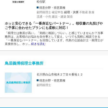
松任駅
得意分野・得意業種
顧問税理士
確定申告
経理・決算
不動産
飲食
流通・小売
建設・建築
製造
ホッと安心できる「一番身近なパートナー」。領収書の丸投げや
ご予算に合わせたプランにも柔軟に対応！
「税理士は敷居が高い」「気軽に相談しづらい」と感じていませんか？当事
務所は、お客様のお悩みを自分事として捉え、いつでも気軽に相談できる
「一番身近なパートナー」を目指しています。代表の公認会計士・税理士が
直接担当し、ホッ…
続きを読む
鳥居義博税理士事務所
石川県白山市相木２丁目６番地１２
得意分野・得意業種
鳥居義博税理士事務所
顧問税理士