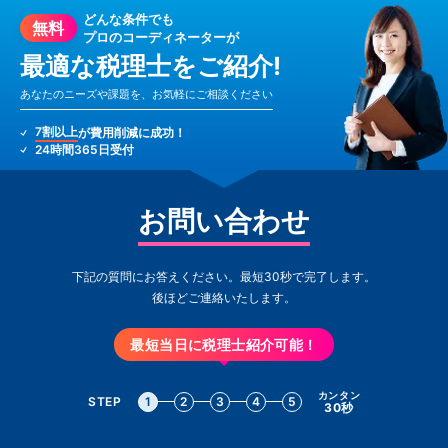
どんな条件でも
無料
プロのコーディネーターが
最適な税理士をご紹介!
あなたのニーズや課題を、お気軽にご相談ください
7割以上
が費用削減に成功！
24時間365日受付
お問い合わせ
下記の質問にお答えください。最短30秒で完了します。
後ほどご連絡いたします。
最短当日に税理士紹介可能！
カンタン
STEP
1
2
3
4
5
30秒