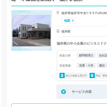
福井県福井市中央1-3-5 FUKUMA
地図
福井駅
福井県の中小企業のビジネスドク
顧問税理士
会社
得意分野
流通・小売
建設
得意業種
個人の相談も受付可
料金・事
サービス内容