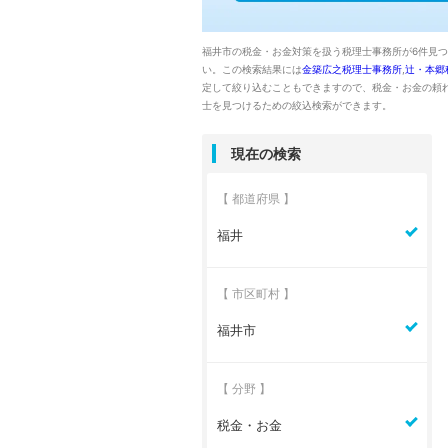
福井市の税金・お金対策を扱う税理士事務所が6件見
い。この検索結果には
金築広之税理士事務所
,
辻・本郷
定して絞り込むこともできますので、税金・お金の頼れ
士を見つけるための絞込検索ができます。
現在の検索
【 都道府県 】
福井
【 市区町村 】
福井市
【 分野 】
税金・お金