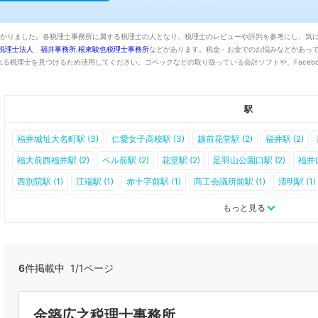
つかりました。各税理士事務所に属する税理士の人となり、税理士のレビューや評判を参考にし、気
税理士法人 福井事務所
,
根來駿也税理士事務所
などがあります。税金・お金でのお悩みなどがあっ
る税理士を見つけるため活用してください。コベックなどの取り扱っている会計ソフトや、Faceb
駅
福井城址大名町駅 (3)
仁愛女子高校駅 (3)
越前花堂駅 (2)
福井駅 (2)
福大前西福井駅 (2)
ベル前駅 (2)
花堂駅 (2)
足羽山公園口駅 (2)
福井口
西別院駅 (1)
江端駅 (1)
赤十字前駅 (1)
商工会議所前駅 (1)
清明駅 (1)
足羽駅 (0)
越前東郷駅 (0)
一乗谷駅 (0)
越前高田駅 (0)
市波駅 (0)
もっと見る
越前薬師駅 (0)
越前大宮駅 (0)
計石駅 (0)
追分口駅 (0)
東藤島駅 (0)
中角駅 (0)
鷲塚針原駅 (0)
日華化学前駅 (0)
八ツ島駅 (0)
まつもと町屋
ハーモニーホール駅 (0)
泰澄の里駅 (0)
6
件掲載中 1/1ページ
金築広之税理士事務所