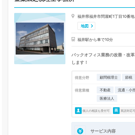
福井県福井市問屋町1丁目10番地
地図
福井駅から車で10分
バックオフィス業務の改善・改革
します！
顧問税理士
節税
得意分野
不動産
流通・小
得意業種
医療法人
個人の相談も受付可
英語対応
サービス内容