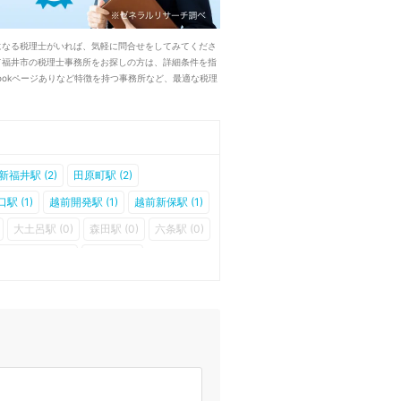
になる税理士がいれば、気軽に問合せをしてみてくださ
て福井市の税理士事務所をお探しの方は、詳細条件を指
ookページありなど特徴を持つ事務所など、最適な税理
新福井駅 (2)
田原町駅 (2)
駅 (1)
越前開発駅 (1)
越前新保駅 (1)
大土呂駅 (0)
森田駅 (0)
六条駅 (0)
小和清水駅 (0)
美山駅 (0)
越前島橋駅 (0)
新田塚駅 (0)
駅 (0)
三十八社駅 (0)
浅水駅 (0)