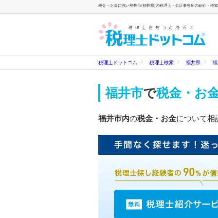
税金・お金に強い福井市(福井県)の税理士・会計事務所の紹介・検索一
税理士ドットコム
税理士検索
福井県
福
福井市
で
税金・お
福井市内
の
税金・お金
について相