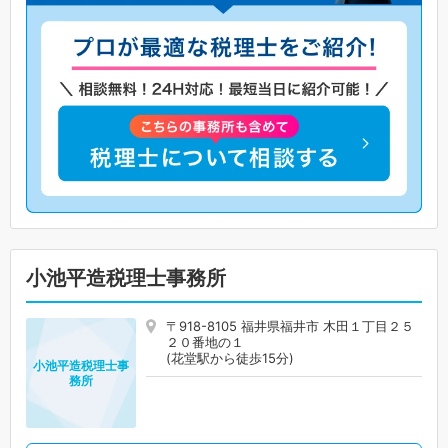
小池平造税理士事務所
〒918-8105 福井県福井市 木田１丁目２５
２０番地の１
(花堂駅から徒歩15分)
小池平造税理士事
務所