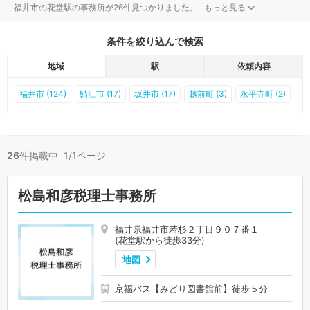
福井市の花堂駅の事務所が26件見つかりました。
...
もっと見る
条件を絞り込んで検索
地域
駅
依頼内容
福井市 (124)
鯖江市 (17)
坂井市 (17)
越前町 (3)
永平寺町 (2)
26
件掲載中 1/1ページ
松島和彦税理士事務所
福井県福井市若杉２丁目９０７番１
(花堂駅から徒歩33分)
地図
京福バス【みどり図書館前】徒歩５分