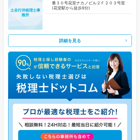
番３０号花堂ナカノビル２Ｆ２０３号室
(花堂駅から徒歩9分)
土谷行洋税理士事
務所
詳細を見る