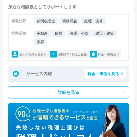
身近な相談役としてサポートします
得意分野
顧問税理士
税務調査
経理・決算
得意業種
不動産
飲食
流通・小売
建設・建築
美容
個人の相談も受付可
国税庁OB税理士在籍
料金・事例あり
サービス内容
料金・事例を見る
詳細を見る