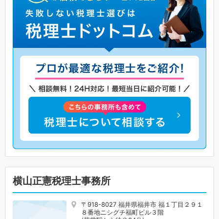
横山正憲税理士事務所
〒918-8027 福井県福井市 福１丁目２９１
８番地ニシグチ福町ビル３階