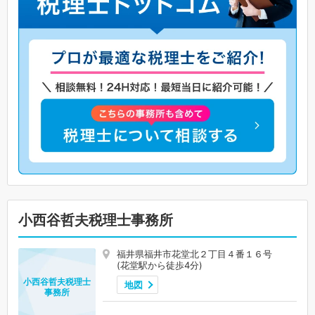
小西谷哲夫税理士事務所
福井県福井市花堂北２丁目４番１６号
(花堂駅から徒歩4分)
小西谷哲夫税理士
地図
事務所