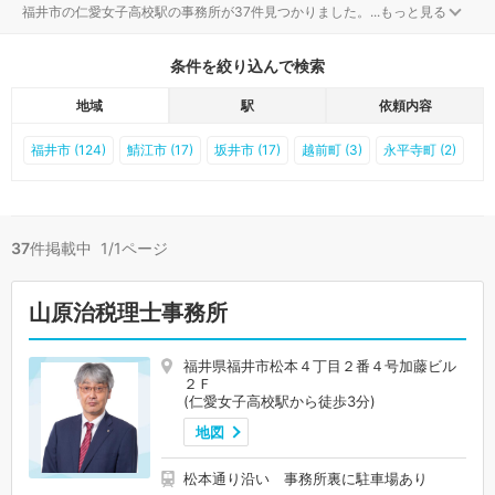
福井市の仁愛女子高校駅の事務所が37件見つかりました。
...
もっと見る
条件を絞り込んで検索
地域
駅
依頼内容
福井市 (124)
鯖江市 (17)
坂井市 (17)
越前町 (3)
永平寺町 (2)
37
件掲載中 1/1ページ
山原治税理士事務所
福井県福井市松本４丁目２番４号加藤ビル
２Ｆ
(仁愛女子高校駅から徒歩3分)
地図
松本通り沿い 事務所裏に駐車場あり