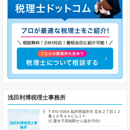
浅田利博税理士事務所
〒910-0004 福井県福井市 宝永２丁目１２
番２６号ＡＡビル１Ｆ
(仁愛女子高校駅から徒歩10分)
浅田利博税理士事
務所