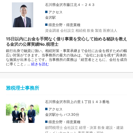
石川県金沢市藤江北４－２４３
アクセス
金沢駅
得意分野・得意業種
資金調達
会社設立
相続税
飲食
製造
医療法人
15日以内にお金を手間なく借り事業を安心して始める秘訣を教え
る金沢の公庫実績No.税理士
銀行出身で融資に強い。相続対策・事業承継まで会社にお金を残すための幅
広い対策ができます。当事務所の最大の強みは、“会社にお金を残す”具体的
な施策が出来ることです。当事務所の業務は「経営者とともに、会社を成功
に導くこと」…
続きを読む
雅税理士事務所
石川県金沢市田上の里１丁目１４３番地
アクセス
金沢駅から バス30分
得意分野・得意業種
顧問税理士
会社設立
経理・決算
飲食
建設・建築
IT・インターネット
美容
医療・福祉