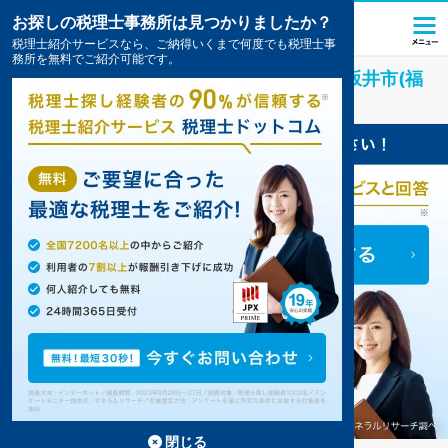
お探しの税理士事務所は見つかりましたか？
税理士紹介サービスなら、ご納得いくまで何度でも税理士事
務所を無料でご紹介可能です。
アミューズメント・レジャー
業界に強い
坂井市(福
井県)
の税理士・会計事務所の一覧
閉じる