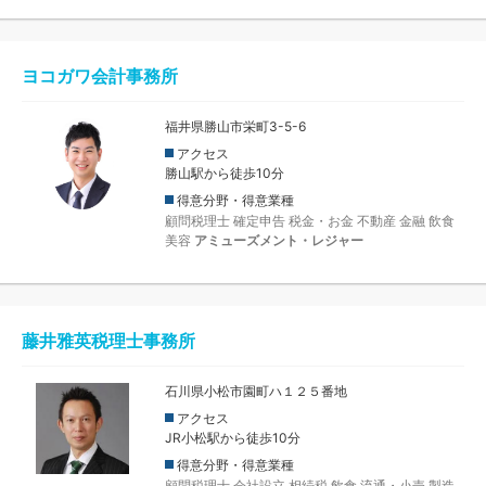
ヨコガワ会計事務所
福井県勝山市栄町3-5-6
アクセス
勝山駅から徒歩10分
得意分野・得意業種
顧問税理士
確定申告
税金・お金
不動産
金融
飲食
美容
アミューズメント・レジャー
藤井雅英税理士事務所
石川県小松市園町ハ１２５番地
アクセス
JR小松駅から徒歩10分
得意分野・得意業種
顧問税理士
会社設立
相続税
飲食
流通・小売
製造