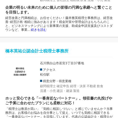
企業の明るい未来のために個人の皆様の円満な承継へと繋ぐこと
を目指します。
経営改善と円満相続は、お任せください！藤井雅英税理士事務所は、経営改
善･経営計画･相続に強みがあります！税金対策や管理会計はもちろんのこ
と、ビジネスマッチングにより新事業の支援、助成金申請支援及びコストダ
ウンなど、事業…
続きを読む
橋本英祐公認会計士税理士事務所
石川県白山市若宮3丁目37番地
アクセス
松任駅
得意分野・得意業種
顧問税理士
確定申告
経理・決算
不動産
飲食
流通・小売
建設・建築
製造
ホッと安心できる「一番身近なパートナー」。領収書の丸投げや
ご予算に合わせたプランにも柔軟に対応！
「税理士は敷居が高い」「気軽に相談しづらい」と感じていませんか？当事
務所は、お客様のお悩みを自分事として捉え、いつでも気軽に相談できる
「一番身近なパートナー」を目指しています。代表の公認会計士・税理士が