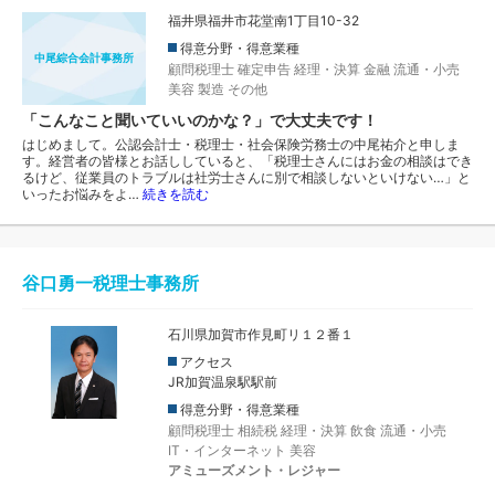
福井県福井市花堂南1丁目10-32
得意分野・得意業種
中尾綜合会計事務所
顧問税理士
確定申告
経理・決算
金融
流通・小売
美容
製造
その他
「こんなこと聞いていいのかな？」で大丈夫です！
はじめまして。公認会計士・税理士・社会保険労務士の中尾祐介と申しま
す。経営者の皆様とお話ししていると、「税理士さんにはお金の相談はでき
るけど、従業員のトラブルは社労士さんに別で相談しないといけない…」と
いったお悩みをよ…
続きを読む
谷口勇一税理士事務所
石川県加賀市作見町リ１２番１
アクセス
JR加賀温泉駅駅前
得意分野・得意業種
顧問税理士
相続税
経理・決算
飲食
流通・小売
IT・インターネット
美容
アミューズメント・レジャー