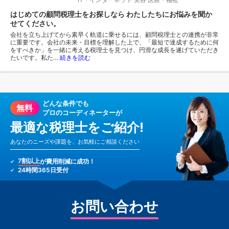
はじめての顧問税理士をお探しなら わたしたちにお悩みを聞か
せてください。
会社を立ち上げてから素早く軌道に乗せるには、顧問税理士との連携が非常
に重要です。会社の未来・目標を理解した上で、「最短で達成するために何
をすべきか」を一緒に考える税理士を見つけ、円滑な成長を遂げていただき
たいです。私た…
続きを読む
どんな条件でも
無料
プロのコーディネーターが
最適な税理士をご紹介!
あなたのニーズや課題を、お気軽にご相談ください
7割以上
が費用削減に成功！
24時間365日受付
お問い合わせ