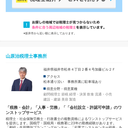
※坂井市から近い順に表示しております。
山原治税理士事務所
福井県福井市松本４丁目２番４号加藤ビル２Ｆ
アクセス
松本通り沿い 事務所裏に駐車場あり
得意分野・得意業種
顧問税理士
節税
経理・決算
飲食
流通・小売
建設・建築
美容
製造
「税務・会計」「人事・労務」「「会社設立・許認可申請」のワ
ンストップサービス
税理士・社会保険労務士・行政書士の複数資格によるワンストップサービス
を提供します。国税庁・国税局・税務署に23年の勤務経験があります。
「相続・生前贈与プランニングセンター」「起業アシストセンター福井」を