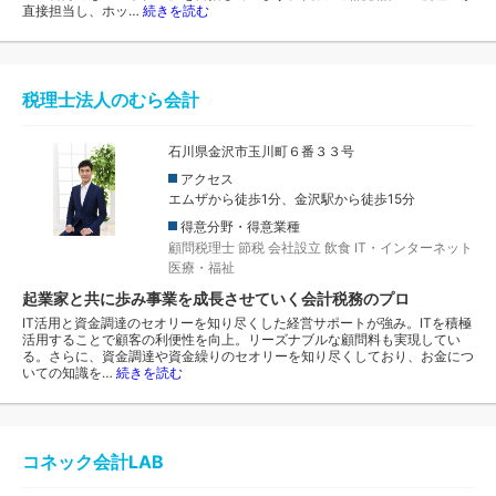
直接担当し、ホッ…
続きを読む
税理士法人のむら会計
石川県金沢市玉川町６番３３号
アクセス
エムザから徒歩1分、金沢駅から徒歩15分
得意分野・得意業種
顧問税理士
節税
会社設立
飲食
IT・インターネット
医療・福祉
起業家と共に歩み事業を成長させていく会計税務のプロ
IT活用と資金調達のセオリーを知り尽くした経営サポートが強み。ITを積極
活用することで顧客の利便性を向上。リーズナブルな顧問料も実現してい
る。さらに、資金調達や資金繰りのセオリーを知り尽くしており、お金につ
いての知識を…
続きを読む
コネック会計LAB