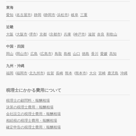
東海
愛知
(
名古屋市
)
静岡
(
静岡市
・
浜松市
)
岐阜
三重
近畿
大阪
(
大阪市
・
堺市
)
京都
(
京都市
)
兵庫
(
神戸市
)
滋賀
奈良
和歌山
中国・四国
岡山
(
岡山市
)
広島
(
広島市
)
鳥取
島根
山口
徳島
香川
愛媛
高知
九州・沖縄
福岡
(
福岡市
・
北九州市
)
佐賀
長崎
熊本
(
熊本市
)
大分
宮崎
鹿児島
沖縄
税理士にかかる費用について
税理士の顧問料・報酬相場
決算の税理士費用・報酬相場
会社設立の税理士費用・報酬相場
相続税の税理士費用・報酬相場
確定申告の税理士費用・報酬相場