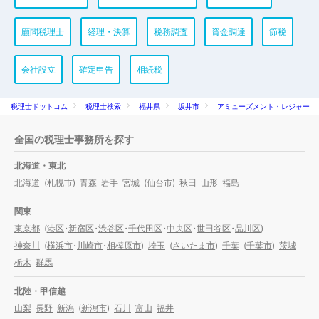
顧問税理士
経理・決算
税務調査
資金調達
節税
会社設立
確定申告
相続税
税理士ドットコム
税理士検索
福井県
坂井市
アミューズメント・レジャー
全国の税理士事務所を探す
北海道・東北
北海道
(
札幌市
)
青森
岩手
宮城
(
仙台市
)
秋田
山形
福島
関東
東京都
(
港区
・
新宿区
・
渋谷区
・
千代田区
・
中央区
・
世田谷区
・
品川区
)
神奈川
(
横浜市
・
川崎市
・
相模原市
)
埼玉
(
さいたま市
)
千葉
(
千葉市
)
茨城
栃木
群馬
北陸・甲信越
山梨
長野
新潟
(
新潟市
)
石川
富山
福井