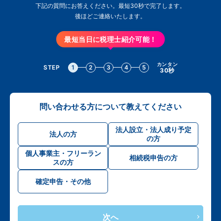
下記の質問にお答えください。最短30秒で完了します。
後ほどご連絡いたします。
最短当日に税理士紹介可能！
カンタン
STEP
1
2
3
4
5
30秒
問い合わせる方について教えてください
法人設立・法人成り予定
法人の方
の方
個人事業主・フリーラン
相続税申告の方
スの方
確定申告・その他
次へ