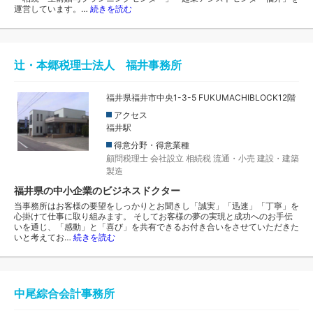
運営しています。…
続きを読む
辻・本郷税理士法人 福井事務所
福井県福井市中央1-3-5 FUKUMACHIBLOCK12階
アクセス
福井駅
得意分野・得意業種
顧問税理士
会社設立
相続税
流通・小売
建設・建築
製造
福井県の中小企業のビジネスドクター
当事務所はお客様の要望をしっかりとお聞きし「誠実」「迅速」「丁寧」を
心掛けて仕事に取り組みます。 そしてお客様の夢の実現と成功へのお手伝
いを通じ、「感動」と「喜び」を共有できるお付き合いをさせていただきた
いと考えてお…
続きを読む
中尾綜合会計事務所