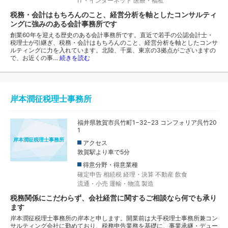
IT・インターネット
医療・福祉
税務・会計はもちろんのこと、経営分析を軸としたコンサルティ
ングに強みのある会計事務所です
創業60年を迎える歴史のある会計事務所です。直近で若手の公認会計士・
税理士が引継ぎ、税務・会計はもちろんのこと、経営分析を軸としたコンサ
ルティングに力を入れています。北陸、千葉、東京の3拠点がございますの
で、お近くの事…
続きを読む
岸本潤征税理士事務所
福井県敦賀市呉竹町1−32−23 コンフォリア呉竹20
1
岸本潤征税理士事務所
アクセス
敦賀駅より車で5分
得意分野・得意業種
確定申告
相続税
経理・決算
不動産
飲食
流通・小売
運輸・物流
製造
税務関係にこだわらず、会社経営に関するご相談なら何でも承り
ます
岸本潤征税理士事務所の岸本と申します。開業前は大手税理士事務所兼コン
サルティング会社に勤めており、税務申告業務を基礎に、事業承継・デュー