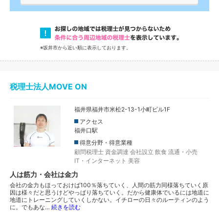
※坂井市から近い順に表示しております。
税理士法人MOVE ON
福井県福井市米松2-13-1小町ビル1F
アクセス
福井口駅
得意分野・得意業種
顧問税理士
資金調達
会社設立
飲食
流通・小売
IT・インターネット
美容
人は筋力・会社は金力
会社の金力もほっておけば100％落ちていく、人間の筋力同様落ちていく原
因は様々だと思うけどやっぱり落ちていく。だから健康体でいるには地道に
地道にトレーニングしていくしかない。イチローの日々のルーティンのよう
に。でもあな…
続きを読む