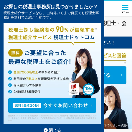
お探しの税理士事務所は見つかりましたか？
税理士紹介サービスなら、ご納得いくまで何度でも税理士事
務所を無料でご紹介可能です。
ＮＰＯ法人
業界に強い
坂井市(福井県)
の税理士・会
計事務所の一覧
閉じる