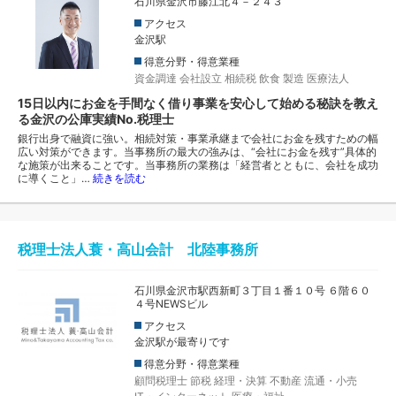
石川県金沢市藤江北４－２４３
アクセス
金沢駅
得意分野・得意業種
資金調達
会社設立
相続税
飲食
製造
医療法人
15日以内にお金を手間なく借り事業を安心して始める秘訣を教え
る金沢の公庫実績No.税理士
銀行出身で融資に強い。相続対策・事業承継まで会社にお金を残すための幅
広い対策ができます。当事務所の最大の強みは、“会社にお金を残す”具体的
な施策が出来ることです。当事務所の業務は「経営者とともに、会社を成功
に導くこと」…
続きを読む
税理士法人蓑・高山会計 北陸事務所
石川県金沢市駅西新町３丁目１番１０号 ６階６０
４号NEWSビル
アクセス
金沢駅が最寄りです
得意分野・得意業種
顧問税理士
節税
経理・決算
不動産
流通・小売