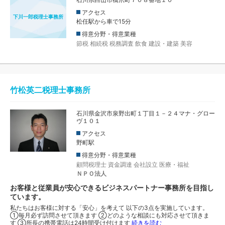
アクセス
下川一郎税理士事務所
松任駅から車で15分
得意分野・得意業種
節税
相続税
税務調査
飲食
建設・建築
美容
竹松英二税理士事務所
石川県金沢市泉野出町１丁目１－２４マナ・グロー
ヴ１０１
アクセス
野町駅
得意分野・得意業種
顧問税理士
資金調達
会社設立
医療・福祉
ＮＰＯ法人
お客様と従業員が安心できるビジネスパートナー事務所を目指し
ています。
私たちはお客様に対する「安心」を考えて 以下の3点を実施しています。
①毎月必ず訪問させて頂きます ②どのような相談にも対応させて頂きま
す ③所長の携帯電話は24時間受け付けます
続きを読む