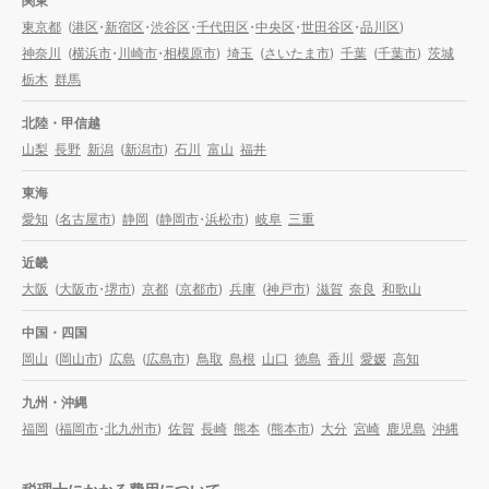
関東
東京都
(
港区
・
新宿区
・
渋谷区
・
千代田区
・
中央区
・
世田谷区
・
品川区
)
神奈川
(
横浜市
・
川崎市
・
相模原市
)
埼玉
(
さいたま市
)
千葉
(
千葉市
)
茨城
栃木
群馬
北陸・甲信越
山梨
長野
新潟
(
新潟市
)
石川
富山
福井
東海
愛知
(
名古屋市
)
静岡
(
静岡市
・
浜松市
)
岐阜
三重
近畿
大阪
(
大阪市
・
堺市
)
京都
(
京都市
)
兵庫
(
神戸市
)
滋賀
奈良
和歌山
中国・四国
岡山
(
岡山市
)
広島
(
広島市
)
鳥取
島根
山口
徳島
香川
愛媛
高知
九州・沖縄
福岡
(
福岡市
・
北九州市
)
佐賀
長崎
熊本
(
熊本市
)
大分
宮崎
鹿児島
沖縄