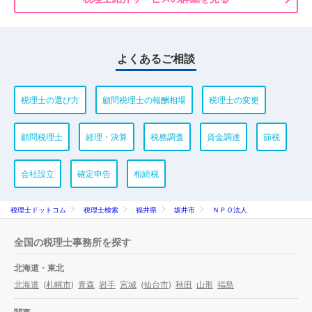
よくあるご相談
税理士の選び方
顧問税理士の報酬相場
税理士の変更
顧問税理士
経理・決算
税務調査
資金調達
節税
会社設立
確定申告
相続税
税理士ドットコム
税理士検索
福井県
坂井市
ＮＰＯ法人
全国の税理士事務所を探す
北海道・東北
北海道
(
札幌市
)
青森
岩手
宮城
(
仙台市
)
秋田
山形
福島