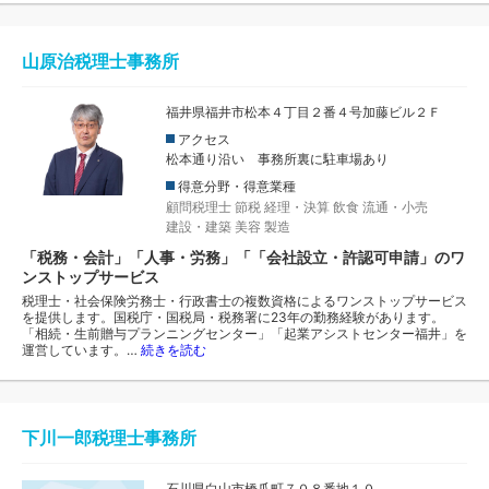
山原治税理士事務所
福井県福井市松本４丁目２番４号加藤ビル２Ｆ
アクセス
松本通り沿い 事務所裏に駐車場あり
得意分野・得意業種
顧問税理士
節税
経理・決算
飲食
流通・小売
建設・建築
美容
製造
「税務・会計」「人事・労務」「「会社設立・許認可申請」のワ
ンストップサービス
税理士・社会保険労務士・行政書士の複数資格によるワンストップサービス
を提供します。国税庁・国税局・税務署に23年の勤務経験があります。
「相続・生前贈与プランニングセンター」「起業アシストセンター福井」を
運営しています。…
続きを読む
下川一郎税理士事務所
石川県白山市橋爪町７０８番地１０