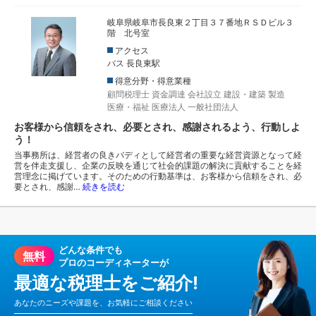
岐阜県岐阜市長良東２丁目３７番地ＲＳＤビル３
階 北号室
アクセス
バス 長良東駅
得意分野・得意業種
顧問税理士
資金調達
会社設立
建設・建築
製造
医療・福祉
医療法人
一般社団法人
お客様から信頼をされ、必要とされ、感謝されるよう、行動しよ
う！
当事務所は、経営者の良きバディとして経営者の重要な経営資源となって経
営を伴走支援し、企業の反映を通じて社会的課題の解決に貢献することを経
営理念に掲げています。そのための行動基準は、お客様から信頼をされ、必
要とされ、感謝…
続きを読む
どんな条件でも
無料
プロのコーディネーターが
最適な税理士をご紹介!
あなたのニーズや課題を、お気軽にご相談ください