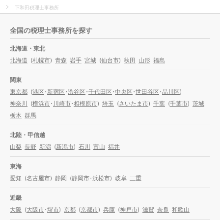
下和田税理士事務所
全国の税理士事務所を探す
北海道・東北
北海道
(
札幌市
)
青森
岩手
宮城
(
仙台市
)
秋田
山形
福島
関東
東京都
(
港区
・
新宿区
・
渋谷区
・
千代田区
・
中央区
・
世田谷区
・
品川区
)
神奈川
(
横浜市
・
川崎市
・
相模原市
)
埼玉
(
さいたま市
)
千葉
(
千葉市
)
茨城
栃木
群馬
北陸・甲信越
山梨
長野
新潟
(
新潟市
)
石川
富山
福井
東海
愛知
(
名古屋市
)
静岡
(
静岡市
・
浜松市
)
岐阜
三重
近畿
大阪
(
大阪市
・
堺市
)
京都
(
京都市
)
兵庫
(
神戸市
)
滋賀
奈良
和歌山