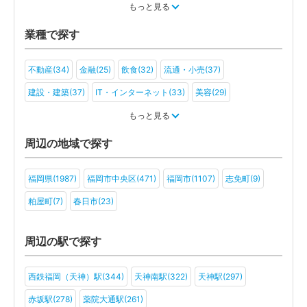
税金・お金(24)
もっと見る
業種で探す
不動産(34)
金融(25)
飲食(32)
流通・小売(37)
建設・建築(37)
IT・インターネット(33)
美容(29)
運輸・物流(27)
製造(31)
教育(23)
医療・福祉(31)
もっと見る
旅行・ホテル(22)
アミューズメント・レジャー(19)
ファンド(7)
周辺の地域で探す
社会福祉法人(10)
医療法人(19)
ＮＰＯ法人(12)
学校法人(6)
福岡県(1987)
福岡市中央区(471)
福岡市(1107)
志免町(9)
一般社団法人(15)
その他(13)
粕屋町(7)
春日市(23)
周辺の駅で探す
西鉄福岡（天神）駅(344)
天神南駅(322)
天神駅(297)
赤坂駅(278)
薬院大通駅(261)