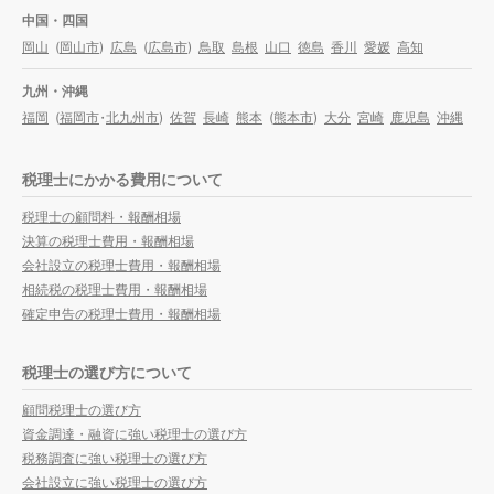
中国・四国
岡山
(
岡山市
)
広島
(
広島市
)
鳥取
島根
山口
徳島
香川
愛媛
高知
九州・沖縄
福岡
(
福岡市
・
北九州市
)
佐賀
長崎
熊本
(
熊本市
)
大分
宮崎
鹿児島
沖縄
税理士にかかる費用について
税理士の顧問料・報酬相場
決算の税理士費用・報酬相場
会社設立の税理士費用・報酬相場
相続税の税理士費用・報酬相場
確定申告の税理士費用・報酬相場
税理士の選び方について
顧問税理士の選び方
資金調達・融資に強い税理士の選び方
税務調査に強い税理士の選び方
会社設立に強い税理士の選び方