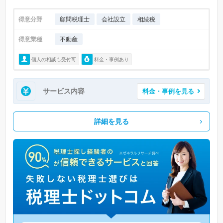
得意分野
顧問税理士
会社設立
相続税
得意業種
不動産
個人の相談も受付可
料金・事例あり
サービス内容
料金・事例を見る
詳細を見る