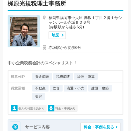
梶原光規税理士事務所
福岡県福岡市中央区 赤坂１丁目２番１号シ
ャンボール赤坂９０６号
(赤坂駅から徒歩6分)
地図
赤坂駅から徒歩6分
中小企業税務会計のスペシャリスト！
得意分野
資金調達
税務調査
経理・決算
得意業種
不動産
飲食
流通・小売
建設・建築
美容
個人の相談も受付可
料金・事例あり
サービス内容
料金・事例を見る