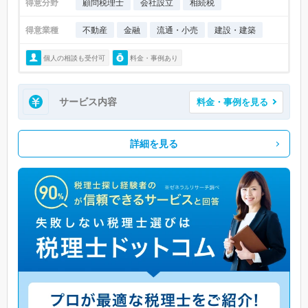
得意分野
顧問税理士
会社設立
相続税
得意業種
不動産
金融
流通・小売
建設・建築
個人の相談も受付可
料金・事例あり
サービス内容
料金・事例を見る
詳細を見る