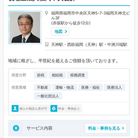
福岡県福岡市中央区天神5-7-3福岡天神北ビ
ル3F
(赤坂駅から徒歩12分)
地図
天神駅・西鉄福岡（天神）駅・中洲川端駅
地域に根ざし、半世紀を超えるご信頼を頂いております。
得意分野
節税
相続税
税務調査
得意業種
不動産
運輸・物流
医療・福祉
医療法人
一般社団法人
個人の相談も受付可
料金・事例あり
サービス内容
料金・事例を見る