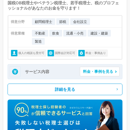
国税OB税理士やベテラン税理士、若手税理士、税のプロフェ
ッショナルがあなたのお金を守ります！
得意分野
顧問税理士
節税
会社設立
得意業種
不動産
飲食
流通・小売
建設・建築
製造
個人の相談も受付可
国際会計対応可
料金・事例あり
サービス内容
料金・事例を見る
詳細を見る