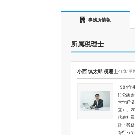
事務所情報
所属税理士
小西 慎太郎 税理士
41歳/ 男
1984
に公認会
大学経済
立）。2
代表社員
計・税務
を行って