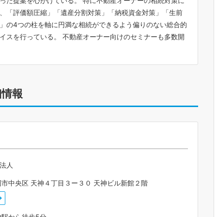
った提案を心がけている。 特に不動産オーナーの相続対策に
、「評価額圧縮」「遺産分割対策」「納税資金対策」「生前
」の4つの柱を軸に円満な相続ができるよう偏りのない総合的
イスを行っている。 不動産オーナー向けのセミナーも多数開
細情報
士法人
市中央区 天神４丁目３ー３０ 天神ビル新館２階
神駅から徒歩5分