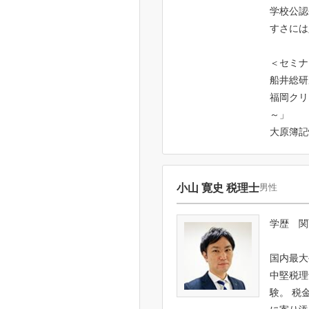
学校公認
すさには
＜セミナ
船井総研
福岡クリ
～」
大原簿記
小山 寛史 税理士
男性
学歴 関
国内最大
中堅税理
験。 税