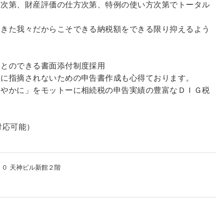
方次第、財産評価の仕方次第、特例の使い方次第でトータル
。
てきた我々だからこそできる納税額をできる限り抑えるよう
。
ことのできる書面添付制度採用
署に指摘されないための申告書作成も心得ております。
ろやかに」をモットーに相続税の申告実績の豊富なＤＩＧ税
も対応可能）
３０ 天神ビル新館２階