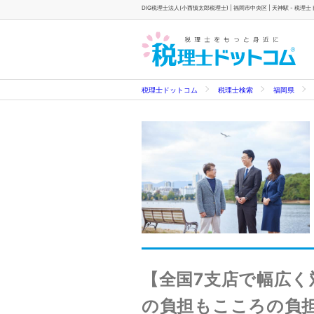
DIG税理士法人(小西慎太郎税理士) | 福岡市中央区 | 天神駅 - 税理
税理士ドットコム
税理士検索
福岡県
【全国7支店で幅広く
の負担もこころの負