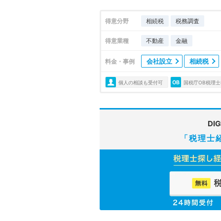
得意分野
相続税
税務調査
得意業種
不動産
金融
会社設立
相続税
料金・事例
個人の相談も受付可
国税庁OB税理士
DI
「税理士