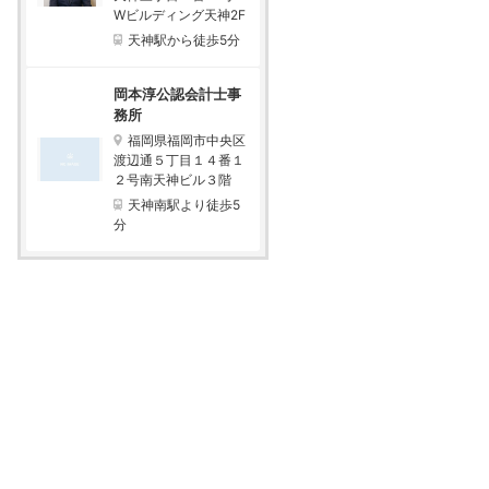
Wビルディング天神2F
天神駅から徒歩5分
岡本淳公認会計士事
務所
福岡県福岡市中央区
渡辺通５丁目１４番１
２号南天神ビル３階
天神南駅より徒歩5
分