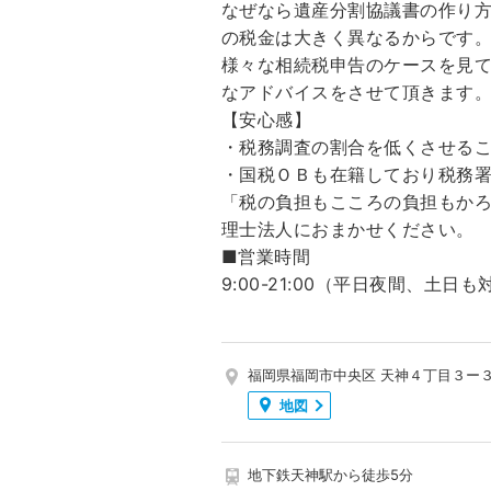
なぜなら遺産分割協議書の作り
の税金は大きく異なるからです
様々な相続税申告のケースを見
なアドバイスをさせて頂きます
【安心感】
・税務調査の割合を低くさせる
・国税ＯＢも在籍しており税務
「税の負担もこころの負担もか
理士法人におまかせください。
■営業時間
9:00-21:00（平日夜間、土日
福岡県福岡市中央区 天神４丁目３ー
地図
地下鉄天神駅から徒歩5分