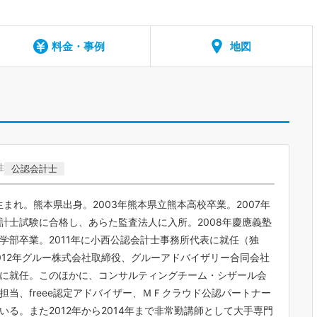
料金・事例
地図
性
公認会計士
年生まれ。熊本県出身。2003年熊本県立熊本高校卒業。2007年
計士試験に合格し、あらた監査法人に入所。2008年慶應義塾
学部卒業。2011年に小西公認会計士事務所代表に就任（独
012年グルー株式会社取締役、グルーアドバイザリー合同会社
に就任。このほかに、コンサルティングチーム・シザール会
担当、freee認定アドバイザー、ＭＦクラウド公認パートナー
いる。また2012年から2014年まで非常勤講師として大手専門