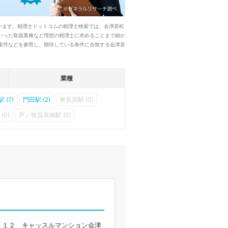
います。税理士ドットコムの税理士検索では、会津若松
いった取扱業種など理想の税理士に求めることまで細か
案件などを参照し、期待している条件に合致する会津若
業種
 (7)
門田駅 (2)
東長原駅 (0)
(0)
芦ノ牧温泉南駅 (0)
－１２ キャッスルマンション会津