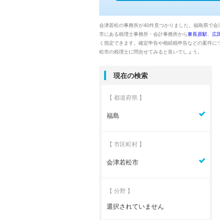
会津若松の事務所が40件見つかりました。福島県で会
市にある税理士事務所・会計事務所から
東長原駅
、
広
く指定できます。確定申告や相続税申告などの案件に
松市の税理士に問合せてみると良いでしょう。
現在の検索
【 都道府県 】
福島
【 市区町村 】
会津若松市
【 分野 】
選択されていません