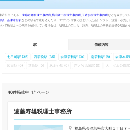
津若松市にある、
遠藤寿雄税理士事務所
,
横山隆一税理士事務所
,
玉木歩税理士事務所
などを表示して
田駅
、
会津若松駅
などの駅名で絞り込んだり、エプソン財務応援といった会計ソフト、流通・小売と
ついて税理士への依頼を検討している場合は、税理士の口コミ・評判、税理士の事務所規模や取扱い
駅
依頼内容
七日町駅 (35)
西若松駅 (35)
会津若松駅 (30)
南若松駅 (8)
会津本郷駅
広田駅 (0)
堂島駅 (0)
あまや駅 (0)
芦ノ牧温泉駅 (0)
大川ダム公園駅 
40
件掲載中 1/1ページ
遠藤寿雄税理士事務所
福島県会津若松市大町１丁目７