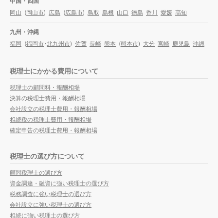
中国・四国
岡山
(
岡山市
)
広島
(
広島市
)
鳥取
島根
山口
徳島
香川
愛媛
高知
九州・沖縄
福岡
(
福岡市
・
北九州市
)
佐賀
長崎
熊本
(
熊本市
)
大分
宮崎
鹿児島
沖縄
税理士にかかる費用について
税理士の顧問料・報酬相場
決算の税理士費用・報酬相場
会社設立の税理士費用・報酬相場
相続税の税理士費用・報酬相場
確定申告の税理士費用・報酬相場
税理士の選び方について
顧問税理士の選び方
資金調達・融資に強い税理士の選び方
税務調査に強い税理士の選び方
会社設立に強い税理士の選び方
相続に強い税理士の選び方