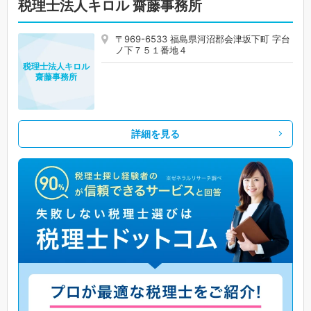
税理士法人キロル 齋藤事務所
〒969-6533 福島県河沼郡会津坂下町 字台
ノ下７５１番地４
税理士法人キロル
齋藤事務所
詳細を見る