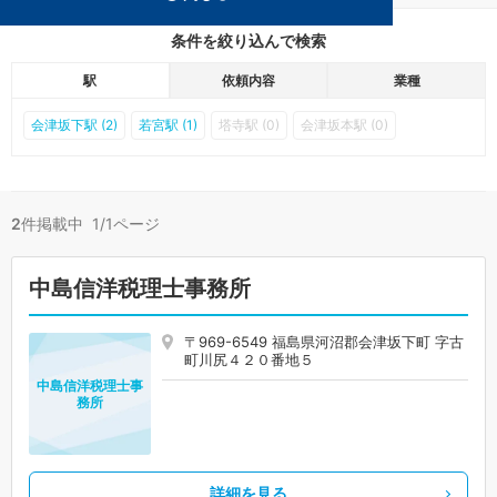
条件を絞り込んで検索
駅
依頼内容
業種
会津坂下駅 (2)
若宮駅 (1)
塔寺駅 (0)
会津坂本駅 (0)
2
件掲載中 1/1ページ
中島信洋税理士事務所
〒969-6549 福島県河沼郡会津坂下町 字古
町川尻４２０番地５
中島信洋税理士事
務所
詳細を見る