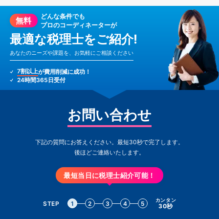
どんな条件でも
無料
プロのコーディネーターが
最適な税理士をご紹介!
あなたのニーズや課題を、お気軽にご相談ください
7割以上
が費用削減に成功！
24時間365日受付
お問い合わせ
下記の質問にお答えください。最短30秒で完了します。
後ほどご連絡いたします。
最短当日に税理士紹介可能！
カンタン
STEP
1
2
3
4
5
30秒