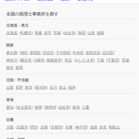
全国の税理士事務所を探す
北海道・東北
北海道
(
札幌市
)
青森
岩手
宮城
(
仙台市
)
秋田
山形
福島
関東
東京都
(
港区
・
新宿区
・
渋谷区
・
千代田区
・
中央区
・
世田谷区
・
品川区
)
神奈川
(
横浜市
・
川崎市
・
相模原市
)
埼玉
(
さいたま市
)
千葉
(
千葉市
)
茨城
栃木
群馬
北陸・甲信越
山梨
長野
新潟
(
新潟市
)
石川
富山
福井
東海
愛知
(
名古屋市
)
静岡
(
静岡市
・
浜松市
)
岐阜
三重
近畿
大阪
(
大阪市
・
堺市
)
京都
(
京都市
)
兵庫
(
神戸市
)
滋賀
奈良
和歌山