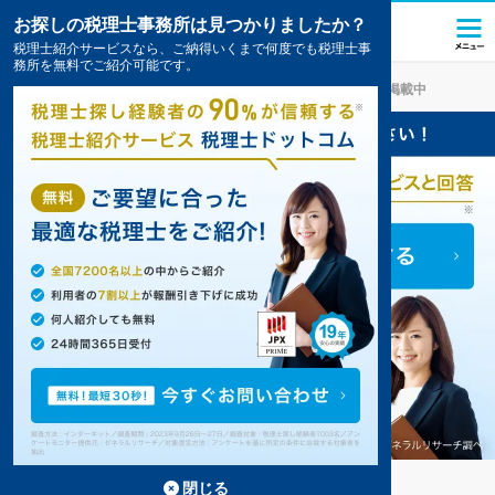
お探しの税理士事務所は見つかりましたか？
税理士紹介サービスなら、ご納得いくまで何度でも税理士事
務所を無料でご紹介可能です。
会津坂下
の税理士・会計事務所の一覧
2件掲載中
会津坂下の事務所が2件見つかりました。
...
もっと見る
閉じる