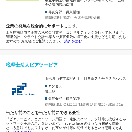
東北中央道の南陽高畠インターから車で2分、公徳
会佐藤病院の南側
得意分野・得意業種
顧問税理士
確定申告
税務調査
金融
企業の発展を総合的にサポートします。
山形県南陽市で企業の税務会計業務、コンサルティングを行っております。
管理会計・クラウド会計の導入や損害保険の適正化の支援なども対応いたし
ますので お気軽にご相談ください。
続きを読む
税理士法人ピアツーピア
山形県山形市成沢西１丁目８番２５号Ｐ２Ｐハウス
アクセス
蔵王駅
得意分野・得意業種
顧問税理士
会社設立
相続税
飲食
建設・建築
製造
当たり前のことを当たり前にできる会社
『ピアツーピア』とはパソコン用語で、複数のパソコンを対等に接続するネ
ットワーク手法のことをいいます。 face to face のような直接的な関係、
という意味でもありますが、お互いが対等の関係であるという意味でもあ