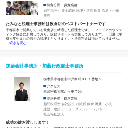
得意分野・得意業種
顧問税理士
資金調達
経理・決算
飲食
流通・小売
美容
たみなと税理士事務所は飲食店のベストパートナーです
宇都宮市で開業している飲食店に精通した税理士です。・フードアカウンテ
ィング協会に所属しており、販促サポートも実施しております。・田港は平
成元年生まれの若手の税理士となります。・決算料金は頂いておりません。
…
続きを読む
加藤会計事務所・加藤行政書士事務所
栃木県宇都宮市中戸祭町８０１番地５
アクセス
東武宇都宮駅から車で5分
得意分野・得意業種
顧問税理士
会社設立
相続税
飲食
流通・小売
建設・建築
アミューズメント・レジャー
社会福祉法人
成功の鍵お渡しします！