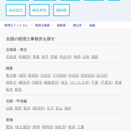
会社設立
確定申告
相続税
税理士ドットコム
税理士検索
福島県
郡山市
金融
全国の税理士事務所を探す
北海道・東北
北海道
(
札幌市
)
青森
岩手
宮城
(
仙台市
)
秋田
山形
福島
関東
東京都
(
港区
・
新宿区
・
渋谷区
・
千代田区
・
中央区
・
世田谷区
・
品川区
)
神奈川
(
横浜市
・
川崎市
・
相模原市
)
埼玉
(
さいたま市
)
千葉
(
千葉市
)
茨城
栃木
群馬
北陸・甲信越
山梨
長野
新潟
(
新潟市
)
石川
富山
福井
東海
愛知
(
名古屋市
)
静岡
(
静岡市
・
浜松市
)
岐阜
三重