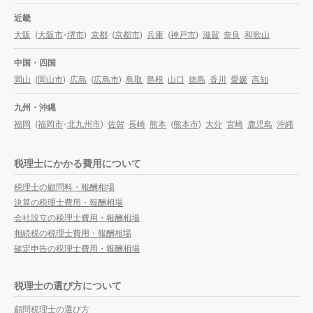
近畿
大阪
(
大阪市
・
堺市
)
京都
(
京都市
)
兵庫
(
神戸市
)
滋賀
奈良
和歌山
中国・四国
岡山
(
岡山市
)
広島
(
広島市
)
鳥取
島根
山口
徳島
香川
愛媛
高知
九州・沖縄
福岡
(
福岡市
・
北九州市
)
佐賀
長崎
熊本
(
熊本市
)
大分
宮崎
鹿児島
沖縄
税理士にかかる費用について
税理士の顧問料・報酬相場
決算の税理士費用・報酬相場
会社設立の税理士費用・報酬相場
相続税の税理士費用・報酬相場
確定申告の税理士費用・報酬相場
税理士の選び方について
顧問税理士の選び方