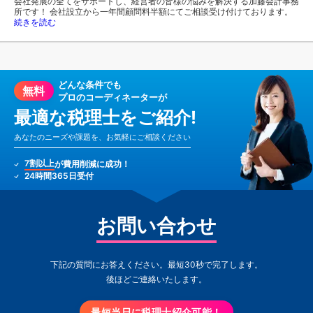
会社発展の全てをサポートし、経営者の皆様の悩みを解決する加藤会計事務
所です！ 会社設立から一年間顧問料半額にてご相談受け付けております。
続きを読む
どんな条件でも
無料
プロのコーディネーターが
最適な税理士をご紹介!
あなたのニーズや課題を、お気軽にご相談ください
7割以上
が費用削減に成功！
24時間365日受付
お問い合わせ
下記の質問にお答えください。最短30秒で完了します。
後ほどご連絡いたします。
最短当日に税理士紹介可能！