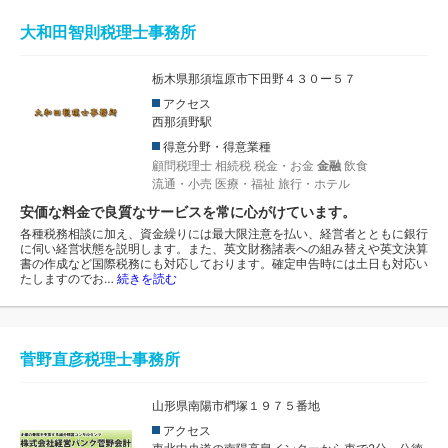
大和田智則税理士事務所
栃木県那須塩原市下田野４３０ー５７
アクセス
西那須野駅
得意分野・得意業種
顧問税理士
相続税
税金・お金
金融
飲食
流通・小売
医療・福祉
旅行・ホテル
安価な料金で良質なサービスを常に心がけています。
各種税務相談に加え、資金繰りには最大限注意を払い、経営者とともに銀行
に伺い経営状態を説明します。また、英文財務諸表への組み替えや英文決算
書の作成など国際税務にも対応しております。確定申告時には土日も対応い
たしますのでお…
続きを読む
菅野直彦税理士事務所
山形県南陽市椚塚１９７５番地
アクセス