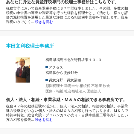
あなたに身近な資産課税専門の税理士事務所はこちらです。
税務官庁において資産課税事務に３７年間従事しました。その間、多数の相
続税の申告書の審査や調査等を行った経験を税理士として活かし、様々な評
価の減額措置を適用した最適な評価による相続税申告書を作成します。資産
課税のみでなく…
続きを読む
本田文利税理士事務所
福島県福島市北矢野目坂東１３−３
アクセス
福島駅から徒歩15分
得意分野・得意業種
顧問税理士
確定申告
相続税
不動産
飲食
医療・福祉
社会福祉法人
医療法人
個人・法人・相続・事業承継・M＆Ａの相談できる事務所です。
税務４２年の勤務経験を活かし、個人・法人の相談。相続税の相談、事業承
継の後継者がいない個人・法人のＭ＆Ａの相談も行っております。Ｍ＆Ａで
特養や特老、総合病院・プロパンガス小売り・自動車整備工場等売却したい
方の相談を優先…
続きを読む