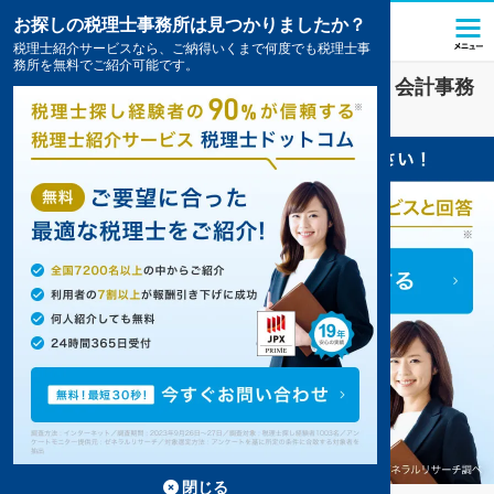
お探しの税理士事務所は見つかりましたか？
税理士紹介サービスなら、ご納得いくまで何度でも税理士事
務所を無料でご紹介可能です。
金融
業界に強い
郡山市(福島県)
の税理士・会計事務
所の一覧
3件掲載中
閉じる