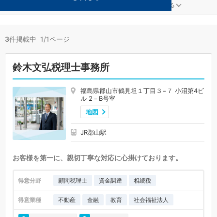
金融が得意な郡山の事務所が3件見つかりました。
...
もっと見る
3
件掲載中 1/1ページ
鈴木文弘税理士事務所
福島県郡山市鶴見坦１丁目３−７ 小沼第4ビ
ル 2－B号室
地図
JR郡山駅
お客様を第一に、親切丁寧な対応に心掛けております。
得意分野
顧問税理士
資金調達
相続税
得意業種
不動産
金融
教育
社会福祉法人