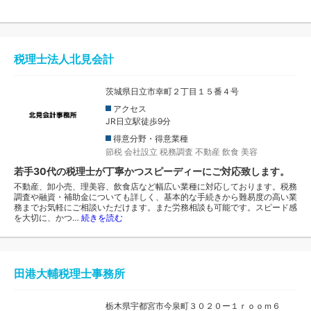
税理士法人北見会計
茨城県日立市幸町２丁目１５番４号
アクセス
JR日立駅徒歩9分
得意分野・得意業種
節税
会社設立
税務調査
不動産
飲食
美容
若手30代の税理士が丁寧かつスピーディーにご対応致します。
不動産、卸小売、理美容、飲食店など幅広い業種に対応しております。税務
調査や融資・補助金についても詳しく、基本的な手続きから難易度の高い業
務までお気軽にご相談いただけます。また労務相談も可能です。スピード感
を大切に、かつ…
続きを読む
田港大輔税理士事務所
栃木県宇都宮市今泉町３０２０ー１ｒｏｏｍ６