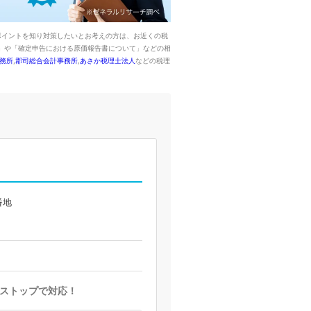
ポイントを知り対策したいとお考えの方は、お近くの税
」や「確定申告における原価報告書について」などの相
務所
,
郡司総合会計事務所
,
あさか税理士法人
などの税理
番地
ストップで対応！