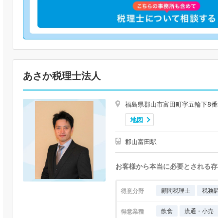
あさか税理士法人
福島県郡山市富田町字五輪下8番
地図
郡山富田駅
お客様から本当に必要とされる存
顧問税理士
税務
得意分野
飲食
流通・小売
得意業種