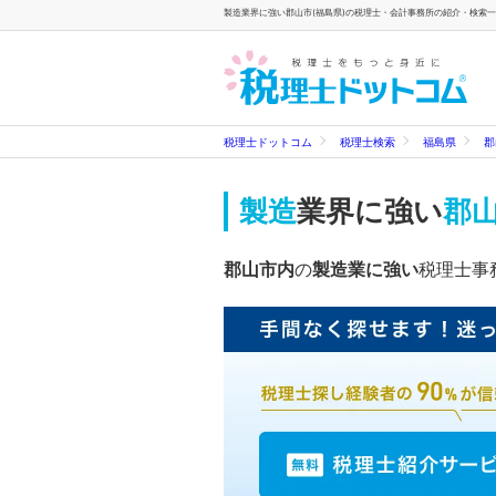
製造業界に強い郡山市(福島県)の税理士・会計事務所の紹介・検索一覧
税理士ドットコム
税理士検索
福島県
郡
製造
業界に強い
郡山
郡山市内
の
製造業に強い
税理士事