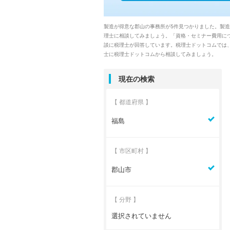
製造が得意な郡山の事務所が5件見つかりました。製
理士に相談してみましょう。「資格・セミナー費用に
談に税理士が回答しています。税理士ドットコムでは
士に税理士ドットコムから相談してみましょう。
現在の検索
【 都道府県 】
福島
【 市区町村 】
郡山市
【 分野 】
選択されていません