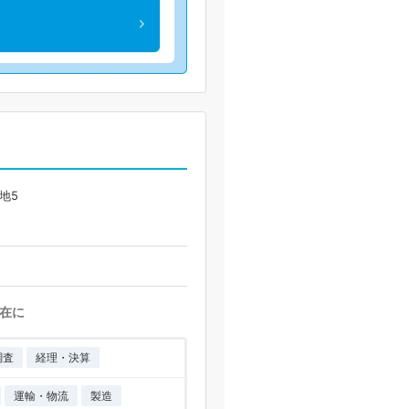
地5
在に
調査
経理・決算
運輸・物流
製造