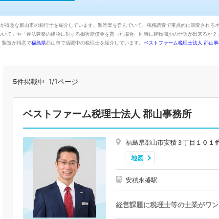
造が得意な郡山市の税理士を紹介しています。製造業を営んでいて、税務調査で重点的に調査される
ついて」や「違法建築の建物に対する損害賠償金を貰った場合、同時に建物減少の仕訳が出来るか？
、製造が得意で
福島県
郡山市で活躍中の税理士を紹介しています。
ベストファーム税理士法人 郡山事
5
件掲載中 1/1ページ
ベストファーム税理士法人 郡山事務所
福島県郡山市安積３丁目１０１
地図
安積永盛駅
経営課題に税理士等の士業がワン