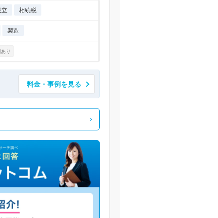
設立
相続税
製造
例あり
料金・事例を見る