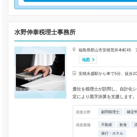
水野伸泰税理士事務所
福島県郡山市安積荒井本町45 
地図
安積永盛駅から車で5分、徒歩2
貴社を税理士が訪問し、自計化シ
定により黒字決算を支援します。
顧問税理士
確定
得意分野
不動産
飲食
得意業種
旅行・ホテル