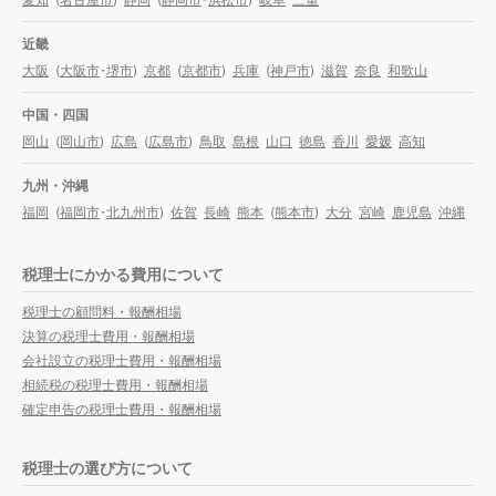
近畿
大阪
(
大阪市
・
堺市
)
京都
(
京都市
)
兵庫
(
神戸市
)
滋賀
奈良
和歌山
中国・四国
岡山
(
岡山市
)
広島
(
広島市
)
鳥取
島根
山口
徳島
香川
愛媛
高知
九州・沖縄
福岡
(
福岡市
・
北九州市
)
佐賀
長崎
熊本
(
熊本市
)
大分
宮崎
鹿児島
沖縄
税理士にかかる費用について
税理士の顧問料・報酬相場
決算の税理士費用・報酬相場
会社設立の税理士費用・報酬相場
相続税の税理士費用・報酬相場
確定申告の税理士費用・報酬相場
税理士の選び方について