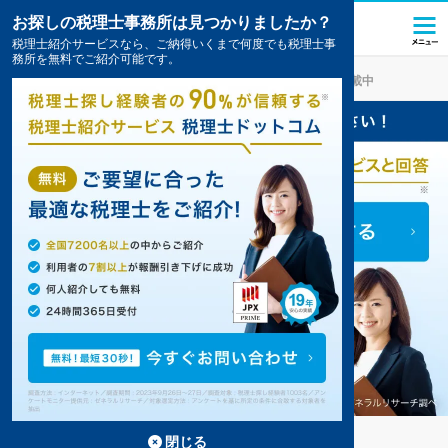
お探しの税理士事務所は見つかりましたか？
税理士紹介サービスなら、ご納得いくまで何度でも税理士事
務所を無料でご紹介可能です。
二本松
の税理士・会計事務所の一覧
12件掲載中
二本松の事務所が12件見つかりました。
...
もっと見る
閉じる