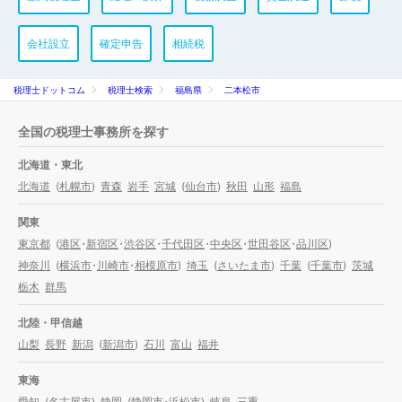
会社設立
確定申告
相続税
税理士ドットコム
税理士検索
福島県
二本松市
全国の税理士事務所を探す
北海道・東北
北海道
(
札幌市
)
青森
岩手
宮城
(
仙台市
)
秋田
山形
福島
関東
東京都
(
港区
・
新宿区
・
渋谷区
・
千代田区
・
中央区
・
世田谷区
・
品川区
)
神奈川
(
横浜市
・
川崎市
・
相模原市
)
埼玉
(
さいたま市
)
千葉
(
千葉市
)
茨城
栃木
群馬
北陸・甲信越
山梨
長野
新潟
(
新潟市
)
石川
富山
福井
東海
愛知
(
名古屋市
)
静岡
(
静岡市
・
浜松市
)
岐阜
三重