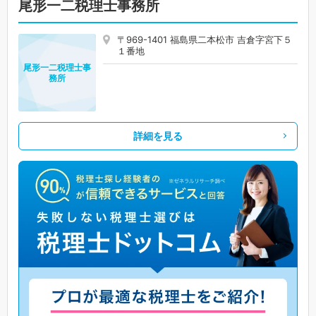
尾形一二税理士事務所
〒969-1401 福島県二本松市 吉倉字宮下５
１番地
尾形一二税理士事
務所
詳細を見る