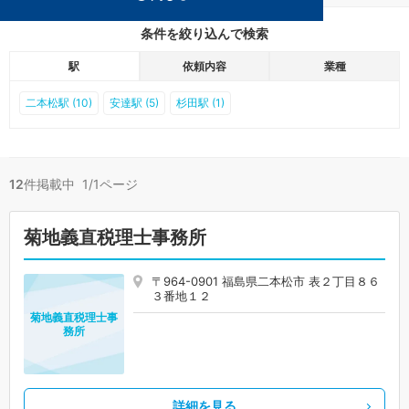
条件を絞り込んで検索
駅
依頼内容
業種
二本松駅 (10)
安達駅 (5)
杉田駅 (1)
12
件掲載中 1/1ページ
菊地義直税理士事務所
〒964-0901 福島県二本松市 表２丁目８６
３番地１２
菊地義直税理士事
務所
詳細を見る