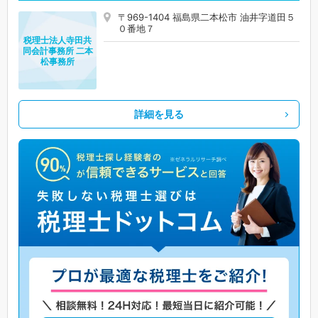
〒969-1404 福島県二本松市 油井字道田５
０番地７
税理士法人寺田共
同会計事務所 二本
松事務所
詳細を見る