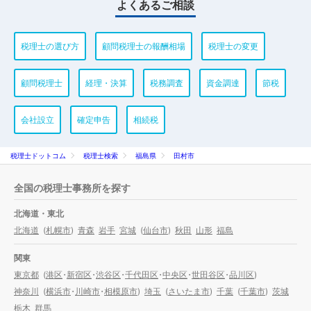
よくあるご相談
税理士の選び方
顧問税理士の報酬相場
税理士の変更
顧問税理士
経理・決算
税務調査
資金調達
節税
会社設立
確定申告
相続税
税理士ドットコム
税理士検索
福島県
田村市
全国の税理士事務所を探す
北海道・東北
北海道
(
札幌市
)
青森
岩手
宮城
(
仙台市
)
秋田
山形
福島
関東
東京都
(
港区
・
新宿区
・
渋谷区
・
千代田区
・
中央区
・
世田谷区
・
品川区
)
神奈川
(
横浜市
・
川崎市
・
相模原市
)
埼玉
(
さいたま市
)
千葉
(
千葉市
)
茨城
栃木
群馬