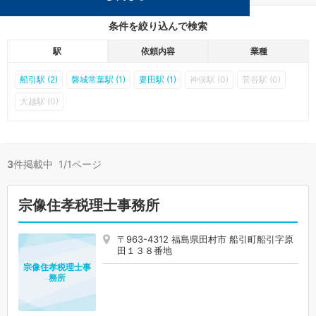
条件を絞り込んで検索
駅
依頼内容
業種
船引駅 (2)
磐城常葉駅 (1)
要田駅 (1)
神俣駅 (0)
菅谷駅 (0)
大越駅 (0)
3
件掲載中 1/1ページ
宗像住孝税理士事務所
〒963-4312 福島県田村市 船引町船引字原
田１３８番地
宗像住孝税理士事
務所