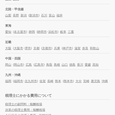
北陸・甲信越
山梨
長野
新潟
(
新潟市
)
石川
富山
福井
東海
愛知
(
名古屋市
)
静岡
(
静岡市
・
浜松市
)
岐阜
三重
近畿
大阪
(
大阪市
・
堺市
)
京都
(
京都市
)
兵庫
(
神戸市
)
滋賀
奈良
和歌山
中国・四国
岡山
(
岡山市
)
広島
(
広島市
)
鳥取
島根
山口
徳島
香川
愛媛
高知
九州・沖縄
福岡
(
福岡市
・
北九州市
)
佐賀
長崎
熊本
(
熊本市
)
大分
宮崎
鹿児島
沖縄
税理士にかかる費用について
税理士の顧問料・報酬相場
決算の税理士費用・報酬相場