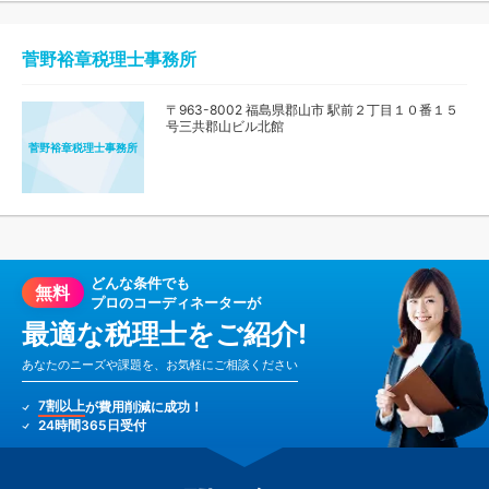
菅野裕章税理士事務所
〒963-8002 福島県郡山市 駅前２丁目１０番１５
号三共郡山ビル北館
菅野裕章税理士事務所
どんな条件でも
無料
プロのコーディネーターが
最適な税理士をご紹介!
あなたのニーズや課題を、お気軽にご相談ください
7割以上
が費用削減に成功！
24時間365日受付