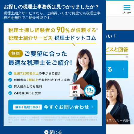
お探しの税理士事務所は見つかりましたか？
税理士紹介サービスなら、ご納得いくまで何度でも税理士事
務所を無料でご紹介可能です。
田村
の税理士・会計事務所の一覧
3件掲載中
田村の事務所が3件見つかりました。
...
もっと見る
閉じる