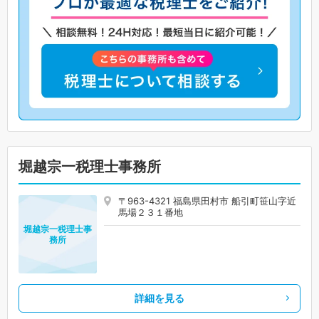
堀越宗一税理士事務所
〒963-4321 福島県田村市 船引町笹山字近
馬場２３１番地
堀越宗一税理士事
務所
詳細を見る