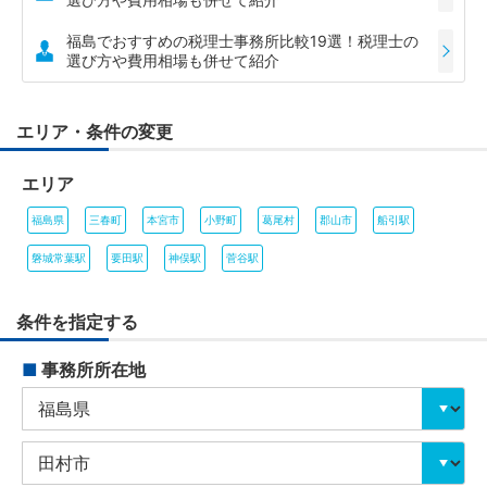
福島でおすすめの税理士事務所比較19選！税理士の
選び方や費用相場も併せて紹介
エリア・条件の変更
エリア
福島県
三春町
本宮市
小野町
葛尾村
郡山市
船引駅
磐城常葉駅
要田駅
神俣駅
菅谷駅
条件を指定する
■
事務所所在地