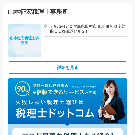
山本征宏税理士事務所
〒963-4312 福島県田村市 船引町船引字臂
曲１１都電器ビル２Ｆ
山本征宏税理士事
務所
詳細を見る