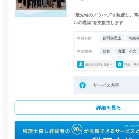
“最先端のノウハウ”を駆使し、
ルの構築”を支援致します
顧問税理士
相続
得意分野
飲食
流通・小売
得意業種
個人の相談も受付可
料金・事
サービス内容
詳細を見る