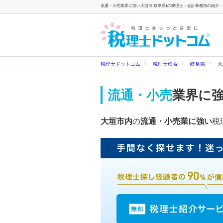
流通・小売業界に強い大垣市(岐阜県)の税理士・会計事務所の紹介・検
税理士ドットコム
税理士検索
岐阜県
大
流通・小売
業界に
大垣市内
の
流通・小売業に強い
税