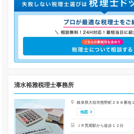
清水裕雅税理士事務所
岐阜県大垣市熊野町２８８番地
地図
ＪＲ荒尾駅から徒歩１２分