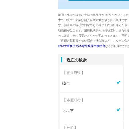
流通・小売が得意な大垣の事務所が7件見つかりまし
中で卸売や小売業は個人企業の数が最も多い業種です
す。お困りの時は専門家である税理士にお任せください
税義務が生じます。消費税納税や消費税還付、また今
って確定申告が必要かどうかが変わってきます。不明
「経費の領収書がない場合（仕入れなど）」などの悩
税理士事務所
,
鈴木康也税理士事務所
などの税理士が紹
現在の検索
【 都道府県 】
岐阜
【 市区町村 】
大垣市
【 分野 】