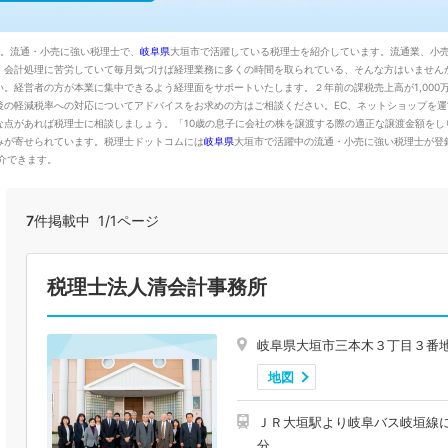
た。流通・小売に強い税理士で、
岐阜県
大垣市で活躍している税理士を紹介しています。流通業、小
。会計処理に苦労していて毎月気づけば経理業務に多くの時間を取られている、そんな方はいません
。経営者の方が本業に集中できるよう経理面をサポートいたします。２年前の課税売上高が1,000
後の軽減税率への対応についてアドバイスをお求めの方はご相談ください。EC、ネットショップを
な点があれば税理士に相談しましょう。「10歳の息子に会社の株を譲渡する際の適正な譲渡金額をし
みが寄せられています。税理士ドットコムには
岐阜県
大垣市で活躍中の流通・小売に強い税理士が登
介できます。
7
件掲載中 1/1ページ
税理士法人清会計事務所
岐阜県大垣市三本木３丁目３番
地図
ＪＲ大垣駅より岐阜バス岐垣線に
分