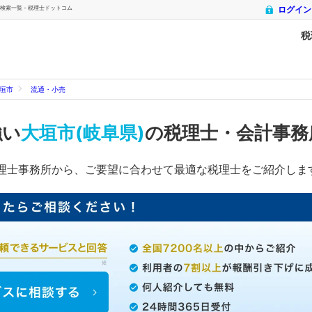
索一覧 - 税理士ドットコム
ログイン
税
垣市
流通・小売
強い
大垣市(岐阜県)
の税理士・会計事務
理士事務所から、ご要望に合わせて最適な税理士をご紹介しま