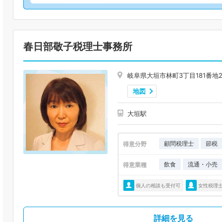
春日部敬子税理士事務所
岐阜県大垣市林町3丁目181番地
地図
大垣駅
顧問税理士
節税
得意分野
飲食
流通・小売
得意業種
個人の相談も受付可
女性税理
詳細を見る