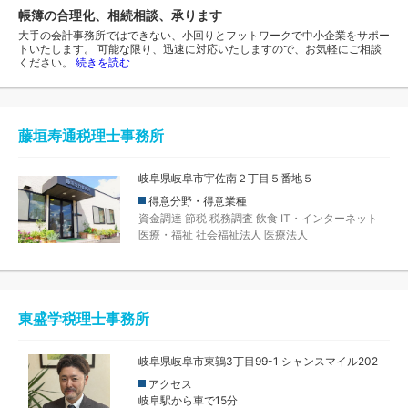
帳簿の合理化、相続相談、承ります
大手の会計事務所ではできない、小回りとフットワークで中小企業をサポー
トいたします。 可能な限り、迅速に対応いたしますので、お気軽にご相談
ください。
続きを読む
藤垣寿通税理士事務所
岐阜県岐阜市宇佐南２丁目５番地５
得意分野・得意業種
資金調達
節税
税務調査
飲食
IT・インターネット
医療・福祉
社会福祉法人
医療法人
東盛学税理士事務所
岐阜県岐阜市東鶉3丁目99-1 シャンスマイル202
アクセス
岐阜駅から車で15分