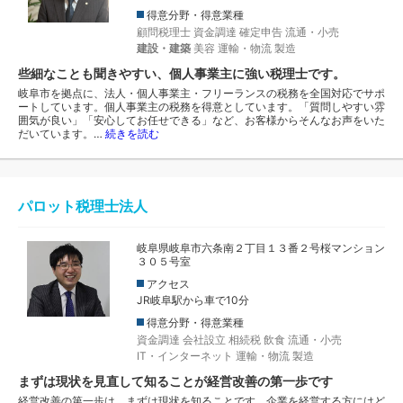
得意分野・得意業種
顧問税理士
資金調達
確定申告
流通・小売
建設・建築
美容
運輸・物流
製造
些細なことも聞きやすい、個人事業主に強い税理士です。
岐阜市を拠点に、法人・個人事業主・フリーランスの税務を全国対応でサポ
ートしています。個人事業主の税務を得意としています。「質問しやすい雰
囲気が良い」「安心してお任せできる」など、お客様からそんなお声をいた
だいています。…
続きを読む
パロット税理士法人
岐阜県岐阜市六条南２丁目１３番２号桜マンション
３０５号室
アクセス
JR岐阜駅から車で10分
得意分野・得意業種
資金調達
会社設立
相続税
飲食
流通・小売
IT・インターネット
運輸・物流
製造
まずは現状を見直して知ることが経営改善の第一歩です
経営改善の第一歩は、まずは現状を知ることです。企業を経営する方にはど