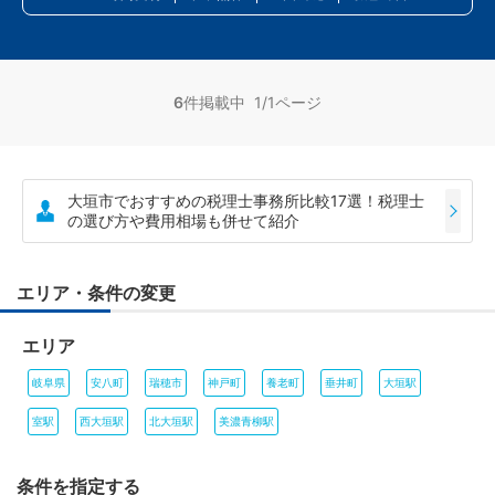
6
件掲載中 1/1ページ
大垣市でおすすめの税理士事務所比較17選！税理士
の選び方や費用相場も併せて紹介
エリア・条件の変更
エリア
岐阜県
安八町
瑞穂市
神戸町
養老町
垂井町
大垣駅
室駅
西大垣駅
北大垣駅
美濃青柳駅
条件を指定する