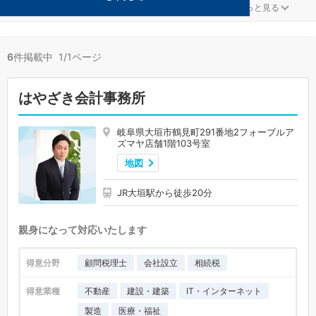
建設・建築が得意な大垣の事務所が6件見つかりました。
...
もっと見る
6
件掲載中 1/1ページ
はやざき会計事務所
岐阜県大垣市鶴見町291番地2フォーブルア
ズマヤ店舗1階103号室
地図
JR大垣駅から徒歩20分
親身になって対応いたします
得意分野
顧問税理士
会社設立
相続税
得意業種
不動産
建設・建築
IT・インターネット
製造
医療・福祉