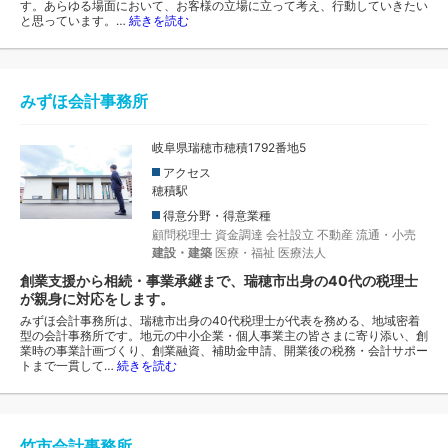
す。あらゆる場面において、お客様の立場に立って考え、行動していきたい
と思っています。…
続きを読む
みずほ会計事務所
岐阜県瑞穂市穂積1792番地5
アクセス
穂積駅
得意分野・得意業種
顧問税理士
資金調達
会社設立
不動産
流通・小売
建設・建築
医療・福祉
医療法人
創業支援から相続・事業承継まで、瑞穂市出身の40代の税理士
が親身に対応をします。
みずほ会計事務所は、瑞穂市出身の40代税理士が代表を務める、地域密着
型の会計事務所です。地元の中小企業・個人事業主の皆さまに寄り添い、創
業時の事業計画づくり、創業融資、補助金申請、開業後の税務・会計サポー
トまで一貫して…
続きを読む
竹市会計事務所