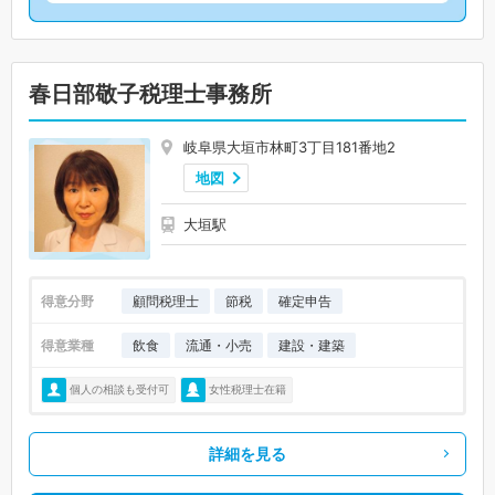
春日部敬子税理士事務所
岐阜県大垣市林町3丁目181番地2
地図
大垣駅
得意分野
顧問税理士
節税
確定申告
得意業種
飲食
流通・小売
建設・建築
個人の相談も受付可
女性税理士在籍
詳細を見る