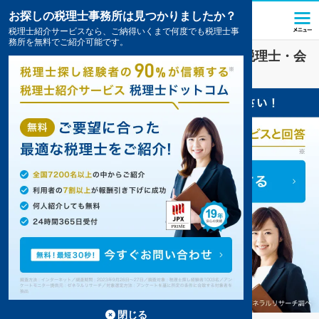
お探しの税理士事務所は見つかりましたか？
税理士紹介サービスなら、ご納得いくまで何度でも税理士事
務所を無料でご紹介可能です。
建設・建築
業界に強い
大垣市(岐阜県)
の税理士・会
計事務所の一覧
6件掲載中
閉じる