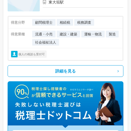
東大垣駅
得意分野
顧問税理士
相続税
税務調査
得意業種
流通・小売
建設・建築
運輸・物流
製造
社会福祉法人
個人の相談も受付可
詳細を見る