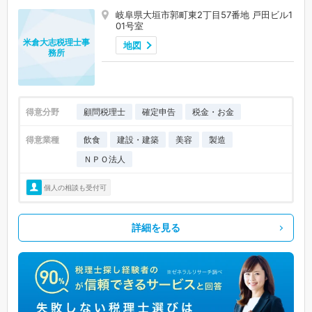
岐阜県大垣市郭町東2丁目57番地 戸田ビル1
01号室
米倉大志税理士事
地図
務所
得意分野
顧問税理士
確定申告
税金・お金
得意業種
飲食
建設・建築
美容
製造
ＮＰＯ法人
個人の相談も受付可
詳細を見る