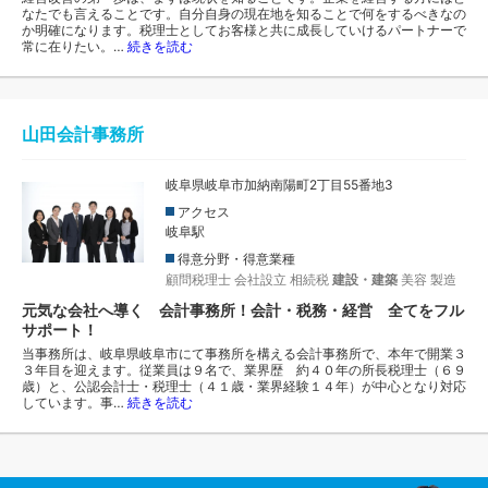
なたでも言えることです。自分自身の現在地を知ることで何をするべきなの
か明確になります。税理士としてお客様と共に成長していけるパートナーで
常に在りたい。…
続きを読む
山田会計事務所
岐阜県岐阜市加納南陽町2丁目55番地3
アクセス
岐阜駅
得意分野・得意業種
顧問税理士
会社設立
相続税
建設・建築
美容
製造
元気な会社へ導く 会計事務所！会計・税務・経営 全てをフル
サポート！
当事務所は、岐阜県岐阜市にて事務所を構える会計事務所で、本年で開業３
３年目を迎えます。従業員は９名で、業界歴 約４０年の所長税理士（６９
歳）と、公認会計士・税理士（４１歳・業界経験１４年）が中心となり対応
しています。事…
続きを読む