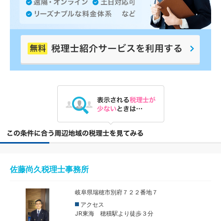
佐藤尚久税理士事務所
岐阜県瑞穂市別府７２２番地７
アクセス
JR東海 穂積駅より徒歩３分