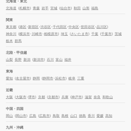
北海道・東北
北海道
(
札幌市
)
青森
岩手
宮城
(
仙台市
)
秋田
山形
福島
関東
東京都
(
港区
・
新宿区
・
渋谷区
・
千代田区
・
中央区
・
世田谷区
・
品川区
)
神奈川
(
横浜市
・
川崎市
・
相模原市
)
埼玉
(
さいたま市
)
千葉
(
千葉市
)
茨城
栃木
群馬
北陸・甲信越
山梨
長野
新潟
(
新潟市
)
石川
富山
福井
東海
愛知
(
名古屋市
)
静岡
(
静岡市
・
浜松市
)
岐阜
三重
近畿
大阪
(
大阪市
・
堺市
)
京都
(
京都市
)
兵庫
(
神戸市
)
滋賀
奈良
和歌山
中国・四国
岡山
(
岡山市
)
広島
(
広島市
)
鳥取
島根
山口
徳島
香川
愛媛
高知
九州・沖縄