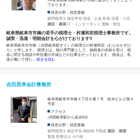
ております。
得意分野・得意業種
顧問税理士
確定申告
税金・お金
飲食
流通・小売
建設・建築
IT・インターネット
運輸・物流
岐阜県岐阜市市橋の若手の税理士・村瀬和宏税理士事務所です。
誠実・迅速・明朗会計を心がけております‼
岐阜県岐阜市市橋（JR西岐阜駅すぐ）の税理士の村瀬和宏（むらせかずひ
ろ）と申します。 税理士は、税の専門家として、納税者の依頼を受け、税
金に関する相談や申告書の作成などの仕事を行っております。 税金は、私
達が働いて得た…
続きを読む
吉田晃孝会計事務所
岐阜県岐阜市市橋４丁目６番７号 鈴木ビル２階４
号室
アクセス
JR西岐阜駅から徒歩6分
得意分野・得意業種
顧問税理士
確定申告
相続税
不動産
建設・建築
製造
医療法人
その他