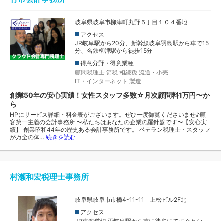
岐阜県岐阜市柳津町丸野５丁目１０４番地
アクセス
JR岐阜駅から20分、新幹線岐阜羽島駅から車で15
分、名鉄柳津駅から徒歩15分
得意分野・得意業種
顧問税理士
節税
相続税
流通・小売
IT・インターネット
製造
創業50年の安心実績！女性スタッフ多数☆月次顧問料1万円〜か
ら
HPにサービス詳細・料金表がございます。ぜひ一度御覧くださいませ♪顧
客第一主義の会計事務所 〜私たちはあなたの企業の羅針盤です〜【安心実
績】 創業昭和44年の歴史ある会計事務所です。 ベテラン税理士・スタッフ
が万全の体…
続きを読む
村瀬和宏税理士事務所
岐阜県岐阜市市橋4-11-11 上松ビル2F北
アクセス
JR東海道線 西岐阜駅から南に徒歩にてすぐとなっ