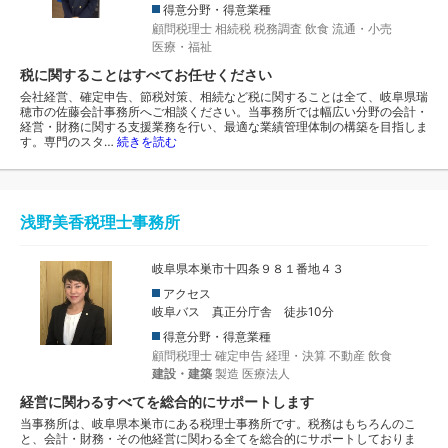
得意分野・得意業種
顧問税理士
相続税
税務調査
飲食
流通・小売
医療・福祉
税に関することはすべてお任せください
会社経営、確定申告、節税対策、相続など税に関することは全て、岐阜県瑞
穂市の佐藤会計事務所へご相談ください。当事務所では幅広い分野の会計・
経営・財務に関する支援業務を行い、最適な業績管理体制の構築を目指しま
す。専門のスタ…
続きを読む
浅野美香税理士事務所
岐阜県本巣市十四条９８１番地４３
アクセス
岐阜バス 真正分庁舎 徒歩10分
得意分野・得意業種
顧問税理士
確定申告
経理・決算
不動産
飲食
建設・建築
製造
医療法人
経営に関わるすべてを総合的にサポートします
当事務所は、岐阜県本巣市にある税理士事務所です。税務はもちろんのこ
と、会計・財務・その他経営に関わる全てを総合的にサポートしておりま