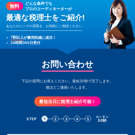
どんな条件でも
無料
プロのコーディネーターが
最適な税理士をご紹介!
あなたのニーズや課題を、お気軽にご相談ください
7割以上
が費用削減に成功！
24時間365日受付
お問い合わせ
下記の質問にお答えください。最短30秒で完了します。
後ほどご連絡いたします。
最短当日に税理士紹介可能！
カンタン
STEP
1
2
3
4
5
30秒