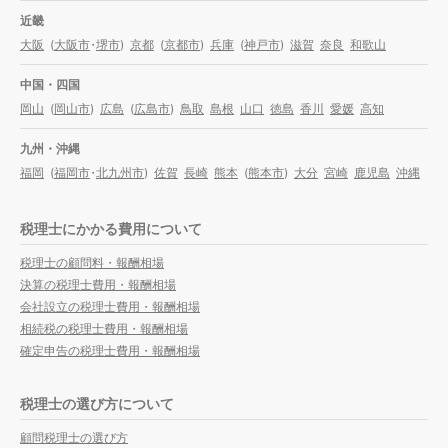
近畿
大阪
(
大阪市
・
堺市
)
京都
(
京都市
)
兵庫
(
神戸市
)
滋賀
奈良
和歌山
中国・四国
岡山
(
岡山市
)
広島
(
広島市
)
鳥取
島根
山口
徳島
香川
愛媛
高知
九州・沖縄
福岡
(
福岡市
・
北九州市
)
佐賀
長崎
熊本
(
熊本市
)
大分
宮崎
鹿児島
沖縄
税理士にかかる費用について
税理士の顧問料・報酬相場
決算の税理士費用・報酬相場
会社設立の税理士費用・報酬相場
相続税の税理士費用・報酬相場
確定申告の税理士費用・報酬相場
税理士の選び方について
顧問税理士の選び方