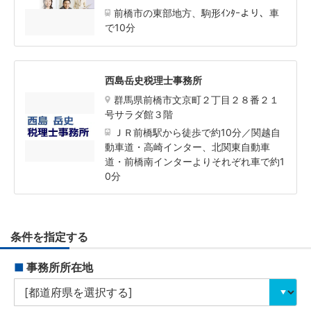
前橋市の東部地方、駒形ｲﾝﾀｰより、車
で10分
西島岳史税理士事務所
群馬県前橋市文京町２丁目２８番２１
号サラダ館３階
ＪＲ前橋駅から徒歩で約10分／関越自
動車道・高崎インター、北関東自動車
道・前橋南インターよりそれぞれ車で約1
0分
条件を指定する
■
事務所所在地