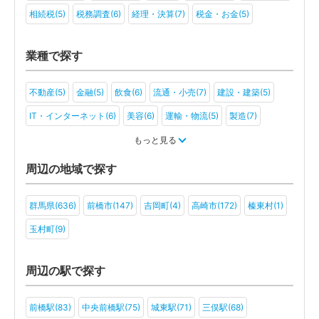
相続税(5)
税務調査(6)
経理・決算(7)
税金・お金(5)
業種で探す
不動産(5)
金融(5)
飲食(6)
流通・小売(7)
建設・建築(5)
IT・インターネット(6)
美容(6)
運輸・物流(5)
製造(7)
教育(4)
医療・福祉(5)
旅行・ホテル(4)
もっと見る
アミューズメント・レジャー(4)
ファンド(2)
社会福祉法人(2)
周辺の地域で探す
医療法人(3)
ＮＰＯ法人(3)
一般社団法人(4)
その他(3)
群馬県(636)
前橋市(147)
吉岡町(4)
高崎市(172)
榛東村(1)
玉村町(9)
周辺の駅で探す
前橋駅(83)
中央前橋駅(75)
城東駅(71)
三俣駅(68)