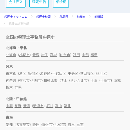
会社設立
確定申告
相続税
税理士ドットコム
税理士検索
群馬県
前橋市
前橋駅
荒井会計事務所
全国の税理士事務所を探す
北海道・東北
北海道
(
札幌市
)
青森
岩手
宮城
(
仙台市
)
秋田
山形
福島
関東
東京都
(
港区
・
新宿区
・
渋谷区
・
千代田区
・
中央区
・
世田谷区
・
品川区
)
神奈川
(
横浜市
・
川崎市
・
相模原市
)
埼玉
(
さいたま市
)
千葉
(
千葉市
)
茨城
栃木
群馬
北陸・甲信越
山梨
長野
新潟
(
新潟市
)
石川
富山
福井
東海
愛知
(
名古屋市
)
静岡
(
静岡市
・
浜松市
)
岐阜
三重