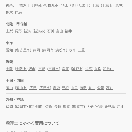
神奈川
(
横浜市
・
川崎市
・
相模原市
)
埼玉
(
さいたま市
)
千葉
(
千葉市
)
茨城
栃木
群馬
北陸・甲信越
山梨
長野
新潟
(
新潟市
)
石川
富山
福井
東海
愛知
(
名古屋市
)
静岡
(
静岡市
・
浜松市
)
岐阜
三重
近畿
大阪
(
大阪市
・
堺市
)
京都
(
京都市
)
兵庫
(
神戸市
)
滋賀
奈良
和歌山
中国・四国
岡山
(
岡山市
)
広島
(
広島市
)
鳥取
島根
山口
徳島
香川
愛媛
高知
九州・沖縄
福岡
(
福岡市
・
北九州市
)
佐賀
長崎
熊本
(
熊本市
)
大分
宮崎
鹿児島
沖縄
税理士にかかる費用について