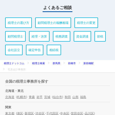
よくあるご相談
税理士の選び方
顧問税理士の報酬相場
税理士の変更
顧問税理士
経理・決算
税務調査
資金調達
節税
会社設立
確定申告
相続税
税理士ドットコム
税理士検索
群馬県
前橋市
新前橋駅
毛見会計事務所
全国の税理士事務所を探す
北海道・東北
北海道
(
札幌市
)
青森
岩手
宮城
(
仙台市
)
秋田
山形
福島
関東
東京都
(
港区
・
新宿区
・
渋谷区
・
千代田区
・
中央区
・
世田谷区
・
品川区
)