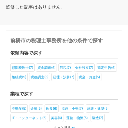
監修した記事はありません。
前橋市の税理士事務所を他の条件で探す
依頼内容で探す
顧問税理士(7)
資金調達(6)
節税(7)
会社設立(7)
確定申告(6)
相続税(5)
税務調査(6)
経理・決算(7)
税金・お金(5)
業種で探す
不動産(5)
金融(5)
飲食(6)
流通・小売(7)
建設・建築(5)
IT・インターネット(6)
美容(6)
運輸・物流(5)
製造(7)
教育(4)
医療・福祉(5)
旅行・ホテル(4)
もっと見る