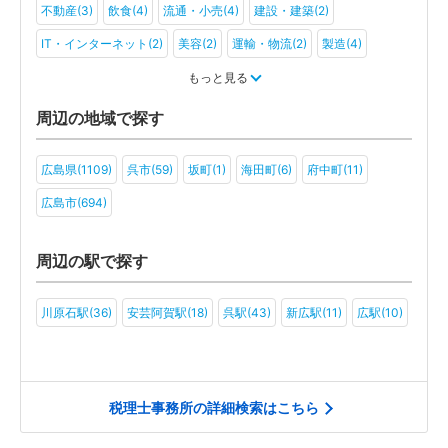
不動産(3)
飲食(4)
流通・小売(4)
建設・建築(2)
IT・インターネット(2)
美容(2)
運輸・物流(2)
製造(4)
教育(2)
医療・福祉(2)
旅行・ホテル(2)
もっと見る
アミューズメント・レジャー(2)
周辺の地域で探す
広島県(1109)
呉市(59)
坂町(1)
海田町(6)
府中町(11)
広島市(694)
周辺の駅で探す
川原石駅(36)
安芸阿賀駅(18)
呉駅(43)
新広駅(11)
広駅(10)
税理士事務所の詳細検索はこちら