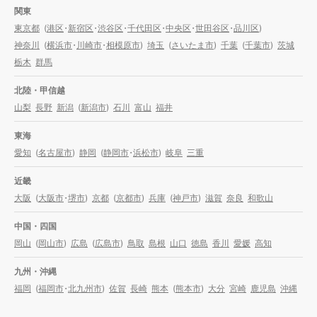
関東
東京都
(
港区
・
新宿区
・
渋谷区
・
千代田区
・
中央区
・
世田谷区
・
品川区
)
神奈川
(
横浜市
・
川崎市
・
相模原市
)
埼玉
(
さいたま市
)
千葉
(
千葉市
)
茨城
栃木
群馬
北陸・甲信越
山梨
長野
新潟
(
新潟市
)
石川
富山
福井
東海
愛知
(
名古屋市
)
静岡
(
静岡市
・
浜松市
)
岐阜
三重
近畿
大阪
(
大阪市
・
堺市
)
京都
(
京都市
)
兵庫
(
神戸市
)
滋賀
奈良
和歌山
中国・四国
岡山
(
岡山市
)
広島
(
広島市
)
鳥取
島根
山口
徳島
香川
愛媛
高知
九州・沖縄
福岡
(
福岡市
・
北九州市
)
佐賀
長崎
熊本
(
熊本市
)
大分
宮崎
鹿児島
沖縄