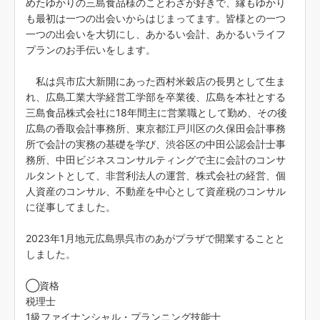
めたゆかりの三島食品様のことわざが好きで、縁もゆかり
も最初は一つの出会いからはじまってます。皆様との一つ
一つの出会いを大切にし、あかるい会計、あかるいライフ
プランのお手伝いをします。
私は呉市広大新開にあった西村米穀店の長男として生ま
れ、広島工業大学経営工学部を卒業後、広島を本社とする
三島食品株式会社に18年間主に営業職として勤め、その後
広島の香取会計事務所、東京都江戸川区の久保田会計事務
所で会計の実務の基礎を学び、渋谷区の中田公認会計士事
務所、中田ビジネスコンサルティングで主に会計のコンサ
ルタントとして、非営利法人の運営、株式会社の経営、個
人資産のコンサル、不動産を中心として資産税のコンサル
に従事してました。
2023年1月地元広島県呉市のあがプラザで開業することと
しました。
◯資格
税理士
1級ファイナンシャル・プランニング技能士