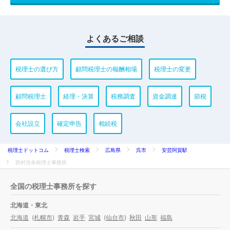
よくあるご相談
税理士の選び方
顧問税理士の報酬相場
税理士の変更
顧問税理士
経理・決算
税務調査
資金調達
節税
会社設立
確定申告
相続税
税理士ドットコム
税理士検索
広島県
呉市
安芸阿賀駅
西村浩幸税理士事務所
全国の税理士事務所を探す
北海道・東北
北海道
(
札幌市
)
青森
岩手
宮城
(
仙台市
)
秋田
山形
福島