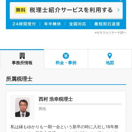
※ゼネラルリサーチ調べ
事務所情報
料金・事例
地図
所属税理士
西村 浩幸税理士
男性
私は縁もゆかりも一期一会という新卒の時に入社し18年務