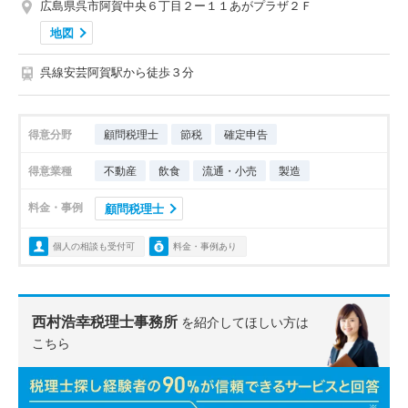
広島県呉市阿賀中央６丁目２ー１１あがプラザ２Ｆ
地図
呉線安芸阿賀駅から徒歩３分
得意分野
顧問税理士
節税
確定申告
得意業種
不動産
飲食
流通・小売
製造
料金・事例
顧問税理士
個人の相談も受付可
料金・事例あり
西村浩幸税理士事務所
を紹介してほしい方は
こちら