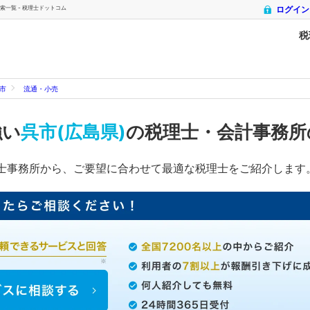
一覧 - 税理士ドットコム
ログイン
税
市
流通・小売
強い
呉市(広島県)
の税理士・会計事務
士事務所から、ご要望に合わせて最適な税理士をご紹介します