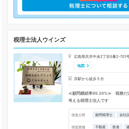
税理士法人ウインズ
広島県呉市中央2丁目5番2-701
地図
呉駅から徒歩５分
≪顧問継続率99.26%≫ 税務
考える税理士法人です
顧問税理士
会社
得意分野
不動産
飲食
得意業種