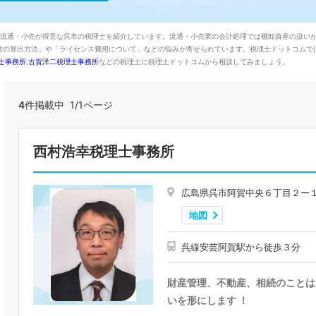
。流通・小売が得意な呉市の税理士を紹介しています。流通・小売業の会計処理では棚卸資産の扱い
益の算出方法」や「ライセンス費用について」などの悩みが寄せられています。税理士ドットコムで
士事務所
,
古賀洋二税理士事務所
などの税理士に税理士ドットコムから相談してみましょう。
4
件掲載中 1/1ページ
西村浩幸税理士事務所
広島県呉市阿賀中央６丁目２ー
地図
呉線安芸阿賀駅から徒歩３分
財産管理、不動産、相続のことは
いを形にします ！