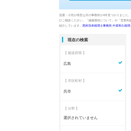
流通・小売が得意な呉の事務所が4件見つかりました
ひご相談ください。「減価償却について」や「営業利
紹介しています。
西村浩幸税理士事務所
,
中原和久税理
現在の検索
【 都道府県 】
広島
【 市区町村 】
呉市
【 分野 】
選択されていません