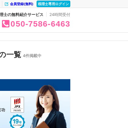
会員登録(無料)
税理士専用ログイン
理士の無料紹介サービス
24時間受付
050
7586
6463
所の一覧
4件掲載中
。