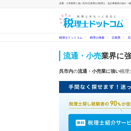
流通・小売業界に強い呉市(広島県)の税理士・会計事務所の紹介・検索
税理士ドットコム
税理士検索
広島県
呉
流通・小売
業界に
呉市内
の
流通・小売業に強い
税理