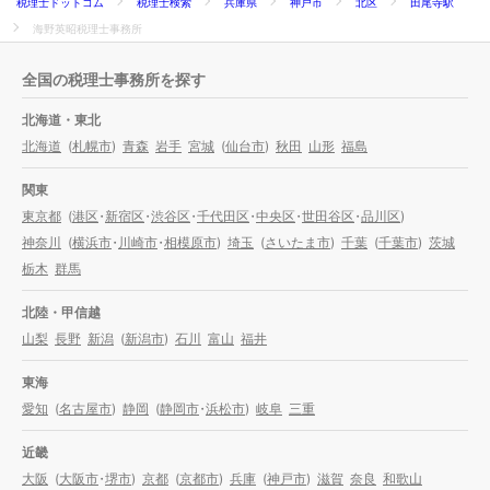
税理士ドットコム
税理士検索
兵庫県
神戸市
北区
田尾寺駅
海野英昭税理士事務所
全国の税理士事務所を探す
北海道・東北
北海道
(
札幌市
)
青森
岩手
宮城
(
仙台市
)
秋田
山形
福島
関東
東京都
(
港区
・
新宿区
・
渋谷区
・
千代田区
・
中央区
・
世田谷区
・
品川区
)
神奈川
(
横浜市
・
川崎市
・
相模原市
)
埼玉
(
さいたま市
)
千葉
(
千葉市
)
茨城
栃木
群馬
北陸・甲信越
山梨
長野
新潟
(
新潟市
)
石川
富山
福井
東海
愛知
(
名古屋市
)
静岡
(
静岡市
・
浜松市
)
岐阜
三重
近畿
大阪
(
大阪市
・
堺市
)
京都
(
京都市
)
兵庫
(
神戸市
)
滋賀
奈良
和歌山