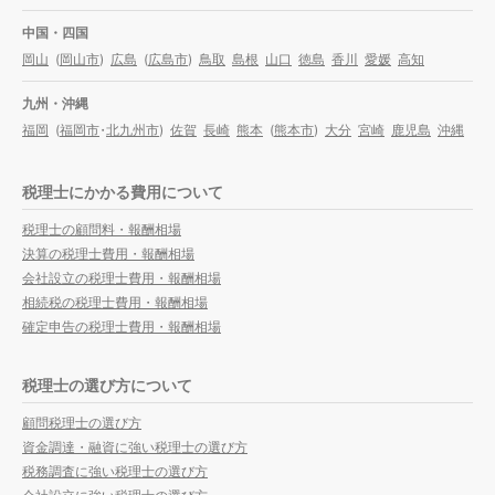
中国・四国
岡山
(
岡山市
)
広島
(
広島市
)
鳥取
島根
山口
徳島
香川
愛媛
高知
九州・沖縄
福岡
(
福岡市
・
北九州市
)
佐賀
長崎
熊本
(
熊本市
)
大分
宮崎
鹿児島
沖縄
税理士にかかる費用について
税理士の顧問料・報酬相場
決算の税理士費用・報酬相場
会社設立の税理士費用・報酬相場
相続税の税理士費用・報酬相場
確定申告の税理士費用・報酬相場
税理士の選び方について
顧問税理士の選び方
資金調達・融資に強い税理士の選び方
税務調査に強い税理士の選び方