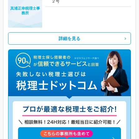
２号
其浦正幸税理士事
務所
詳細を見る