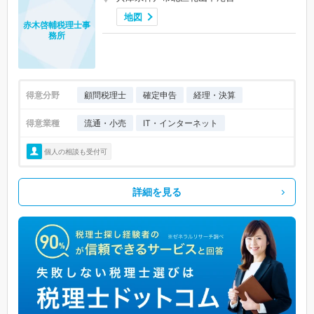
地図
赤木啓輔税理士事
務所
得意分野
顧問税理士
確定申告
経理・決算
得意業種
流通・小売
IT・インターネット
個人の相談も受付可
詳細を見る