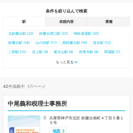
条件を絞り込んで検索
駅
依頼内容
業種
北鈴蘭台駅 (22)
鈴蘭台西口駅 (22)
神鉄道場駅 (20)
鈴蘭台駅 (18)
山の街駅 (17)
西鈴蘭台駅 (16)
箕谷駅 (12)
二郎駅 (10)
谷上駅 (9)
菊水山駅 (8)
田尾寺駅 (8)
岡場駅 (7)
道場南口駅 (7)
五社駅 (6)
藍那駅 (6)
花山駅 (5)
大池駅 (3)
もっと見る
神鉄六甲駅 (3)
有馬口駅 (3)
道場駅 (2)
唐櫃台駅 (2)
新有馬駅 (2)
有馬温泉駅 (0)
42
件掲載中 1/1ページ
中尾義和税理士事務所
兵庫県神戸市北区 鈴蘭台南町４丁目５番１
５号
地図