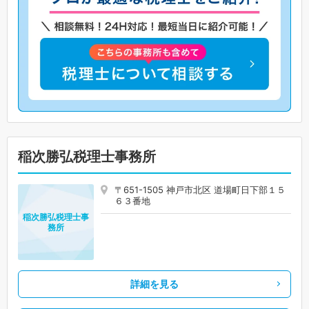
稲次勝弘税理士事務所
〒651-1505 神戸市北区 道場町日下部１５
６３番地
稲次勝弘税理士事
務所
詳細を見る