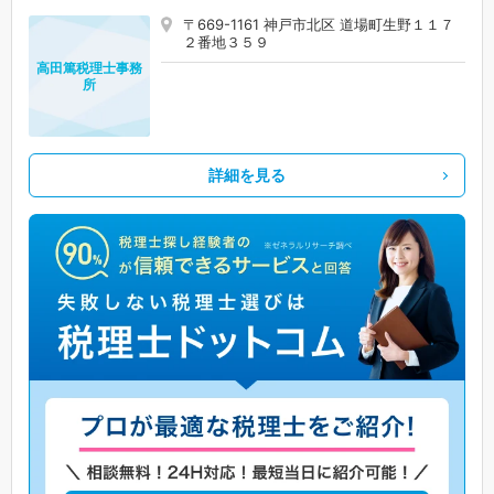
〒669-1161 神戸市北区 道場町生野１１７
２番地３５９
高田篤税理士事務
所
詳細を見る