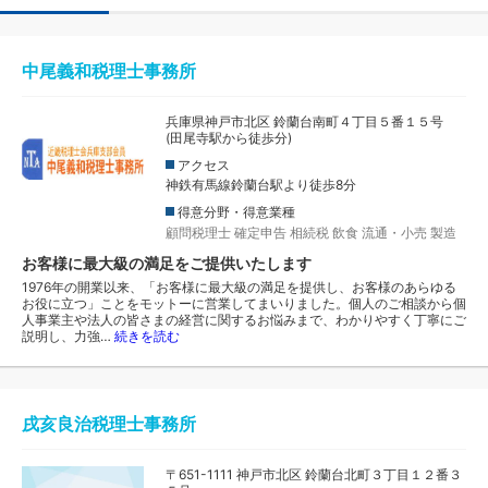
中尾義和税理士事務所
兵庫県神戸市北区 鈴蘭台南町４丁目５番１５号
(田尾寺駅から徒歩分)
アクセス
神鉄有馬線鈴蘭台駅より徒歩8分
得意分野・得意業種
顧問税理士
確定申告
相続税
飲食
流通・小売
製造
お客様に最大級の満足をご提供いたします
1976年の開業以来、「お客様に最大級の満足を提供し、お客様のあらゆる
お役に立つ」ことをモットーに営業してまいりました。個人のご相談から個
人事業主や法人の皆さまの経営に関するお悩みまで、わかりやすく丁寧にご
説明し、力強…
続きを読む
戌亥良治税理士事務所
〒651-1111 神戸市北区 鈴蘭台北町３丁目１２番３