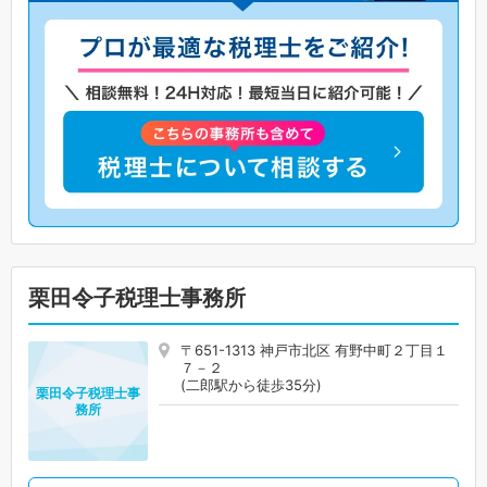
栗田令子税理士事務所
〒651-1313 神戸市北区 有野中町２丁目１
７－２
(二郎駅から徒歩35分)
栗田令子税理士事
務所