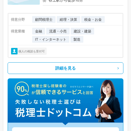
谷上駅から徒歩10分
得意分野
顧問税理士
経理・決算
税金・お金
得意業種
金融
流通・小売
建設・建築
IT・インターネット
製造
個人の相談も受付可
詳細を見る