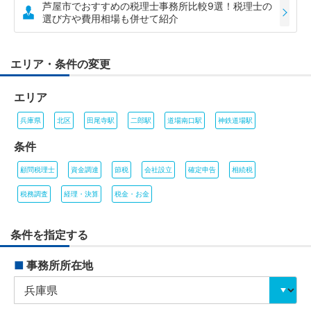
芦屋市でおすすめの税理士事務所比較9選！税理士の
選び方や費用相場も併せて紹介
エリア・条件の変更
エリア
兵庫県
北区
田尾寺駅
二郎駅
道場南口駅
神鉄道場駅
条件
顧問税理士
資金調達
節税
会社設立
確定申告
相続税
税務調査
経理・決算
税金・お金
条件を指定する
■
事務所所在地