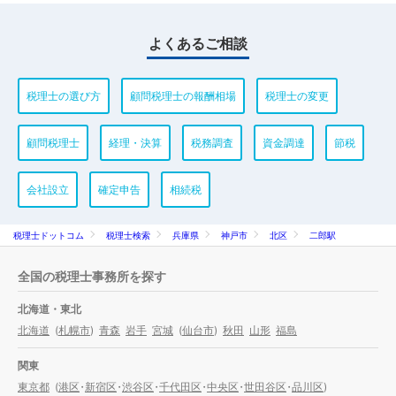
よくあるご相談
税理士の選び方
顧問税理士の報酬相場
税理士の変更
顧問税理士
経理・決算
税務調査
資金調達
節税
会社設立
確定申告
相続税
税理士ドットコム
税理士検索
兵庫県
神戸市
北区
二郎駅
全国の税理士事務所を探す
北海道・東北
北海道
(
札幌市
)
青森
岩手
宮城
(
仙台市
)
秋田
山形
福島
関東
東京都
(
港区
・
新宿区
・
渋谷区
・
千代田区
・
中央区
・
世田谷区
・
品川区
)