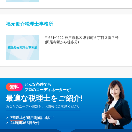
福元俊介税理士事務所
〒651-1122 神戸市北区 君影町６丁目３番７号
(田尾寺駅から徒歩分)
福元俊介税理士事務所
どんな条件でも
無料
プロのコーディネーターが
最適な税理士をご紹介!
あなたのニーズや課題を、お気軽にご相談ください
7割以上
が費用削減に成功！
24時間365日受付