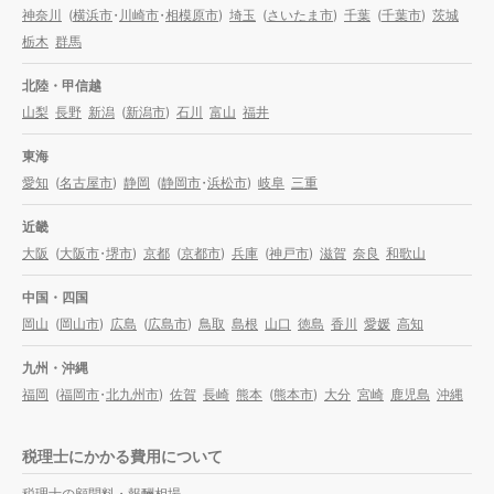
神奈川
(
横浜市
・
川崎市
・
相模原市
)
埼玉
(
さいたま市
)
千葉
(
千葉市
)
茨城
栃木
群馬
北陸・甲信越
山梨
長野
新潟
(
新潟市
)
石川
富山
福井
東海
愛知
(
名古屋市
)
静岡
(
静岡市
・
浜松市
)
岐阜
三重
近畿
大阪
(
大阪市
・
堺市
)
京都
(
京都市
)
兵庫
(
神戸市
)
滋賀
奈良
和歌山
中国・四国
岡山
(
岡山市
)
広島
(
広島市
)
鳥取
島根
山口
徳島
香川
愛媛
高知
九州・沖縄
福岡
(
福岡市
・
北九州市
)
佐賀
長崎
熊本
(
熊本市
)
大分
宮崎
鹿児島
沖縄
税理士にかかる費用について
税理士の顧問料・報酬相場