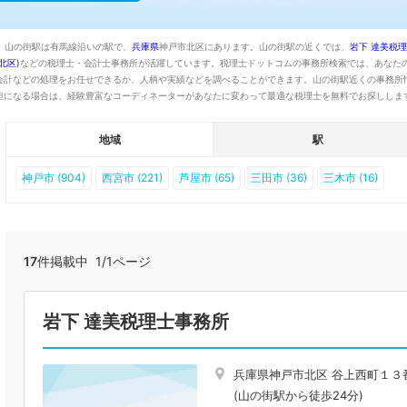
。山の街駅は有馬線沿いの駅で、
兵庫県
神戸市北区にあります。山の街駅の近くでは、
岩下 達美税理
北区)
などの税理士・会計士事務所が活躍しています。税理士ドットコムの事務所検索では、あなた
会計などの処理をお任せできるか、人柄や実績などを調べることができます。山の街駅近くの事務所
担になる場合は、経験豊富なコーディネーターがあなたに変わって最適な税理士を無料でお探ししま
地域
駅
神戸市 (904)
西宮市 (221)
芦屋市 (65)
三田市 (36)
三木市 (16)
17
件掲載中 1/1ページ
岩下 達美税理士事務所
兵庫県神戸市北区 谷上西町１３
(山の街駅から徒歩24分)