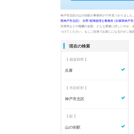
神戸市北区の山の街駅の事務所が17件見つかりました
県神戸市北区)
、
矢野 昭博税理士事務所 (兵庫県神戸市
決算料などの報酬の金額、どんな業種に詳しいのか、
つけてください。もしご自身でお探しになるのがご負
現在の検索
【 都道府県 】
兵庫
【 市区町村 】
神戸市北区
【 駅 】
山の街駅