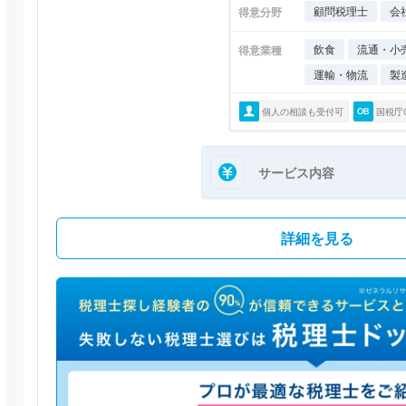
顧問税理士
会
得意分野
飲食
流通・小
得意業種
運輸・物流
製
個人の相談も受付可
国税庁
サービス内容
詳細を見る