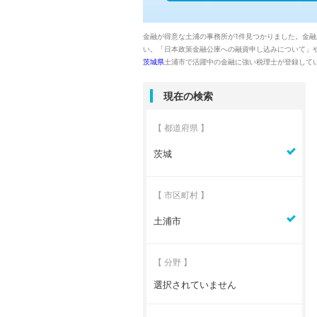
金融が得意な土浦の事務所が1件見つかりました。金
い。「日本政策金融公庫への融資申し込みについて」
茨城県
土浦市で活躍中の金融に強い税理士が登録して
現在の検索
【 都道府県 】
茨城
【 市区町村 】
土浦市
【 分野 】
選択されていません