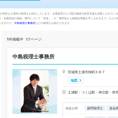
融が得意な土浦市の税理士を紹介しています。企業経営の上で銀行融資や経営支援を必要とされてい
や「名義預金の相続・贈与について「至急」」や「無申告から納税証明書を手に入れるまで」などの
いますので、
中島税理士事務所
などの税理士が紹介できます。
1
件掲載中 1/1ページ
中島税理士事務所
茨城県土浦市桜町3-8-7
地図
土浦駅・つくば駅・神立駅・研
顧問税理士
資金
得意分野