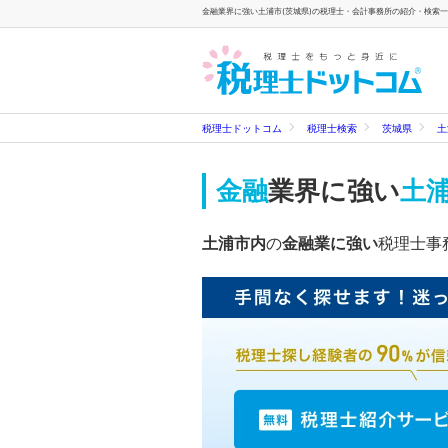
金融業界に強い土浦市(茨城県)の税理士・会計事務所の紹介・検索一覧
税理士ドットコム
税理士検索
茨城県
土
金融
業界に強い
土浦
土浦市内
の
金融業に強い
税理士事