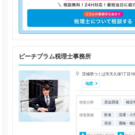
ピーチプラム税理士事務所
茨城県つくば市天久保1丁目16
地図
資金調達
確定
得意分野
飲食
流通・小
得意業種
美容
運輸・物