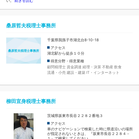
い。
続きを読む
桑原哲夫税理士事務所
千葉県我孫子市湖北台8-10-18
アクセス
桑原哲夫税理士事務所
湖北駅から徒歩１０分
得意分野・得意業種
顧問税理士
資金調達
経理・決算
不動産
飲食
流通・小売
建設・建築
IT・インターネット
柳田宜身税理士事務所
茨城県坂東市長谷２２８２番地３
アクセス
車のナビゲーションで検索した時に県道沿いの場所
が指定されないときは、 『坂東市長谷２２８４－
１』で検索してください。