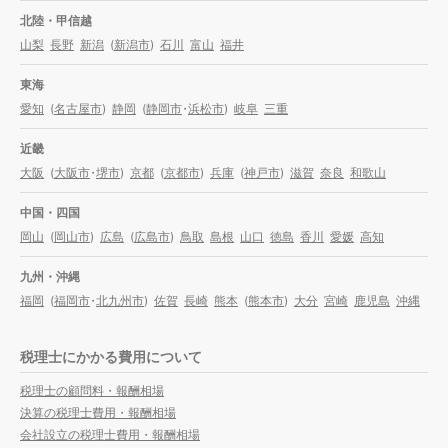
北陸・甲信越
山梨
長野
新潟
(
新潟市
)
石川
富山
福井
東海
愛知
(
名古屋市
)
静岡
(
静岡市
・
浜松市
)
岐阜
三重
近畿
大阪
(
大阪市
・
堺市
)
京都
(
京都市
)
兵庫
(
神戸市
)
滋賀
奈良
和歌山
中国・四国
岡山
(
岡山市
)
広島
(
広島市
)
鳥取
島根
山口
徳島
香川
愛媛
高知
九州・沖縄
福岡
(
福岡市
・
北九州市
)
佐賀
長崎
熊本
(
熊本市
)
大分
宮崎
鹿児島
沖縄
税理士にかかる費用について
税理士の顧問料・報酬相場
決算の税理士費用・報酬相場
会社設立の税理士費用・報酬相場