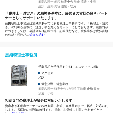
顧問税理士
節税
確定申告
飲食
流通・小売
建設・建築
美容
運輸・物流
「税理士＝誠実さ」の精神を基本に、経営者の皆様の良きパート
ナーとしてサポートいたします。
藤田税理士事務所は茨城県取手市にある税理士事務所です。「税理士＝誠実
さ」の精神を基本に、迅速丁寧な対応をモットーにしております。業務内容
につきましては、会計全般は記帳指導・記帳代行など、税務業務は税務書類
の作成・税務相…
続きを読む
黒須税理士事務所
千葉県柏市千代田1-2-51 エスティビル5階
アクセス
柏駅
得意分野・得意業種
顧問税理士
確定申告
相続税
不動産
金融
飲食
流通・小売
相続専門の税理士が親身に対応いたします！
資産家や不動産オーナーの税務顧問、相続、事業承継まで、幅広く対応いた
します。 初回のご相談は無料です。是非、お気軽にお問い合わせくださ