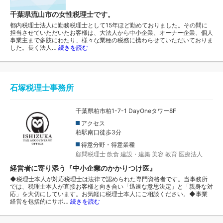
千葉県流山市の女性税理士です。
都内税理士法人に勤務税理士として15年ほど勤めておりました。その間に
担当させていただいたお客様は、大法人から中小企業、オーナー企業、個人
事業主まで多肢にわたり、様々な業種の税務に携わらせていただいておりま
した。長く法人…
続きを読む
石塚税理士事務所
千葉県柏市柏1-7-1 DayOneタワー8F
アクセス
柏駅南口徒歩3分
得意分野・得意業種
顧問税理士
飲食
建設・建築
美容
教育
医療法人
経営者に寄り添う『中小企業のかかりつけ医』
◆税理士本人が対応税理士は法律で認められた専門資格者です。当事務所
では、税理士本人が直接お客様と向き合い「迅速な意思決定」と「親身な対
応」を大切にしています。お気軽に税理士本人にご相談ください。◆事業
経営を包括的にサポ…
続きを読む