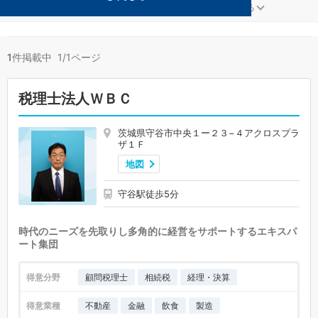
金融が得意な守谷の事務所が1件見つかりました。
...
もっと見る
1
件掲載中 1/1ページ
税理士法人ＷＢＣ
茨城県守谷市中央１ー２３−４アクロスプラ
ザ１Ｆ
地図
守谷駅徒歩5分
時代のニーズを先取りし多角的に経営をサポートするエキスパ
ート集団
得意分野
顧問税理士
相続税
経理・決算
得意業種
不動産
金融
飲食
製造