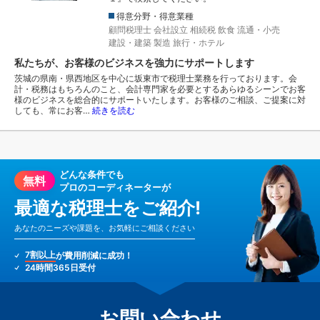
得意分野・得意業種
顧問税理士
会社設立
相続税
飲食
流通・小売
建設・建築
製造
旅行・ホテル
私たちが、お客様のビジネスを強力にサポートします
茨城の県南・県西地区を中心に坂東市で税理士業務を行っております。会
計・税務はもちろんのこと、会計専門家を必要とするあらゆるシーンでお客
様のビジネスを総合的にサポートいたします。お客様のご相談、ご提案に対
しても、常にお客…
続きを読む
どんな条件でも
無料
プロのコーディネーターが
最適な税理士をご紹介!
あなたのニーズや課題を、お気軽にご相談ください
7割以上
が費用削減に成功！
24時間365日受付
お問い合わせ