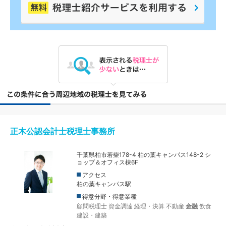
正木公認会計士税理士事務所
千葉県柏市若柴178-4 柏の葉キャンパス148-2 シ
ョップ＆オフィス棟6F
アクセス
柏の葉キャンパス駅
得意分野・得意業種
顧問税理士
資金調達
経理・決算
不動産
金融
飲食
建設・建築