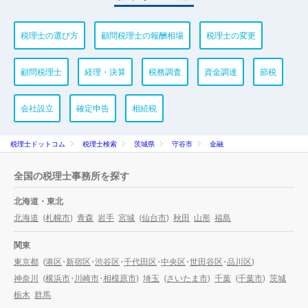
税理士の選び方
顧問税理士の報酬相場
税理士の変更
顧問税理士
経理・決算
税務調査
資金調達
節税
会社設立
確定申告
相続税
税理士ドットコム
税理士検索
茨城県
守谷市
金融
全国の税理士事務所を探す
北海道・東北
北海道
(
札幌市
)
青森
岩手
宮城
(
仙台市
)
秋田
山形
福島
関東
東京都
(
港区
・
新宿区
・
渋谷区
・
千代田区
・
中央区
・
世田谷区
・
品川区
)
神奈川
(
横浜市
・
川崎市
・
相模原市
)
埼玉
(
さいたま市
)
千葉
(
千葉市
)
茨城
栃木
群馬