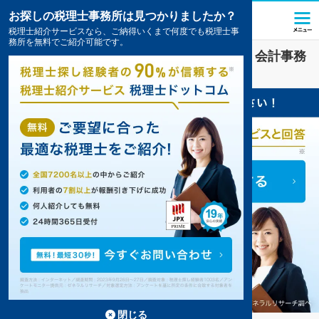
お探しの税理士事務所は見つかりましたか？
税理士紹介サービスなら、ご納得いくまで何度でも税理士事
務所を無料でご紹介可能です。
金融
業界に強い
守谷市(茨城県)
の税理士・会計事務
所の一覧
1件掲載中
閉じる