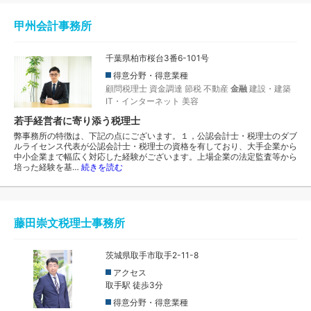
甲州会計事務所
千葉県柏市桜台3番6-101号
得意分野・得意業種
顧問税理士
資金調達
節税
不動産
金融
建設・建築
IT・インターネット
美容
若手経営者に寄り添う税理士
弊事務所の特徴は、下記の点にございます。１，公認会計士・税理士のダブ
ルライセンス代表が公認会計士・税理士の資格を有しており、大手企業から
中小企業まで幅広く対応した経験がございます。上場企業の法定監査等から
培った経験を基…
続きを読む
藤田崇文税理士事務所
茨城県取手市取手2-11-8
アクセス
取手駅 徒歩3分
得意分野・得意業種