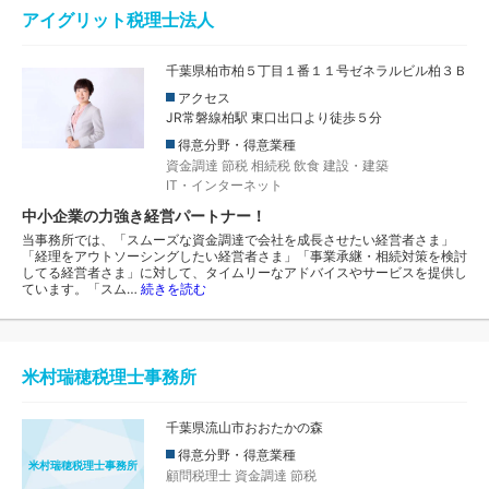
アイグリット税理士法人
千葉県柏市柏５丁目１番１１号ゼネラルビル柏３Ｂ
アクセス
JR常磐線柏駅 東口出口より徒歩５分
得意分野・得意業種
資金調達
節税
相続税
飲食
建設・建築
IT・インターネット
中小企業の力強き経営パートナー！
当事務所では、「スムーズな資金調達で会社を成長させたい経営者さま」
「経理をアウトソーシングしたい経営者さま」「事業承継・相続対策を検討
してる経営者さま」に対して、タイムリーなアドバイスやサービスを提供し
ています。「スム…
続きを読む
米村瑞穂税理士事務所
千葉県流山市おおたかの森
得意分野・得意業種
米村瑞穂税理士事務所
顧問税理士
資金調達
節税