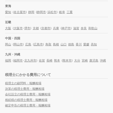
東海
愛知
(
名古屋市
)
静岡
(
静岡市
・
浜松市
)
岐阜
三重
近畿
大阪
(
大阪市
・
堺市
)
京都
(
京都市
)
兵庫
(
神戸市
)
滋賀
奈良
和歌山
中国・四国
岡山
(
岡山市
)
広島
(
広島市
)
鳥取
島根
山口
徳島
香川
愛媛
高知
九州・沖縄
福岡
(
福岡市
・
北九州市
)
佐賀
長崎
熊本
(
熊本市
)
大分
宮崎
鹿児島
沖縄
税理士にかかる費用について
税理士の顧問料・報酬相場
決算の税理士費用・報酬相場
会社設立の税理士費用・報酬相場
相続税の税理士費用・報酬相場
確定申告の税理士費用・報酬相場