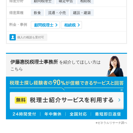
得意分野
顧問税理士
確定申告
相続税
得意業種
飲食
流通・小売
建設・建築
料金・事例
顧問税理士
相続税
個人の相談も受付可
伊藤惠悦税理士事務所
を紹介してほしい方は
こちら
※ゼネラルリサーチ調べ