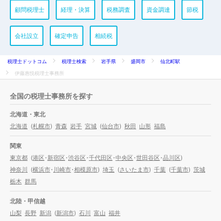
顧問税理士
経理・決算
税務調査
資金調達
節税
会社設立
確定申告
相続税
税理士ドットコム
税理士検索
岩手県
盛岡市
仙北町駅
伊藤惠悦税理士事務所
全国の税理士事務所を探す
北海道・東北
北海道
(
札幌市
)
青森
岩手
宮城
(
仙台市
)
秋田
山形
福島
関東
東京都
(
港区
・
新宿区
・
渋谷区
・
千代田区
・
中央区
・
世田谷区
・
品川区
)
神奈川
(
横浜市
・
川崎市
・
相模原市
)
埼玉
(
さいたま市
)
千葉
(
千葉市
)
茨城
栃木
群馬
北陸・甲信越
山梨
長野
新潟
(
新潟市
)
石川
富山
福井