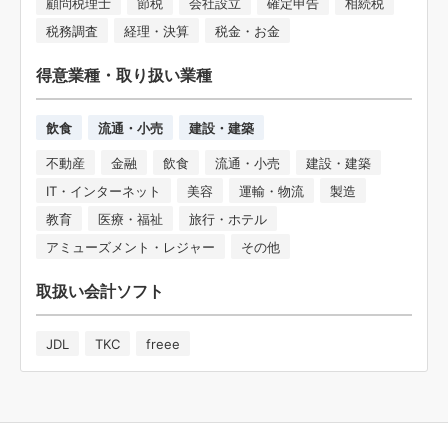
顧問税理士
節税
会社設立
確定申告
相続税
税務調査
経理・決算
税金・お金
得意業種・取り扱い業種
飲食
流通・小売
建設・建築
不動産
金融
飲食
流通・小売
建設・建築
IT・インターネット
美容
運輸・物流
製造
教育
医療・福祉
旅行・ホテル
アミューズメント・レジャー
その他
取扱い会計ソフト
JDL
TKC
freee