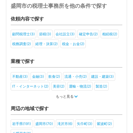
盛岡市の税理士事務所を他の条件で探す
依頼内容で探す
顧問税理士(3)
節税(3)
会社設立(3)
確定申告(2)
相続税(2)
税務調査(2)
経理・決算(2)
税金・お金(2)
業種で探す
不動産(3)
金融(3)
飲食(2)
流通・小売(2)
建設・建築(3)
IT・インターネット(2)
美容(2)
運輸・物流(2)
製造(2)
教育(2)
医療・福祉(3)
旅行・ホテル(2)
もっと見る
アミューズメント・レジャー(2)
その他(2)
周辺の地域で探す
岩手県(191)
盛岡市(70)
滝沢市(6)
矢巾町(3)
紫波町(2)