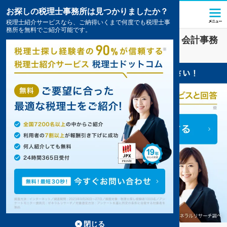
お探しの税理士事務所は見つかりましたか？
税理士紹介サービスなら、ご納得いくまで何度でも税理士事
務所を無料でご紹介可能です。
教育
業界に強い
盛岡市(岩手県)
の税理士・会計事務
所の一覧
2件掲載中
閉じる