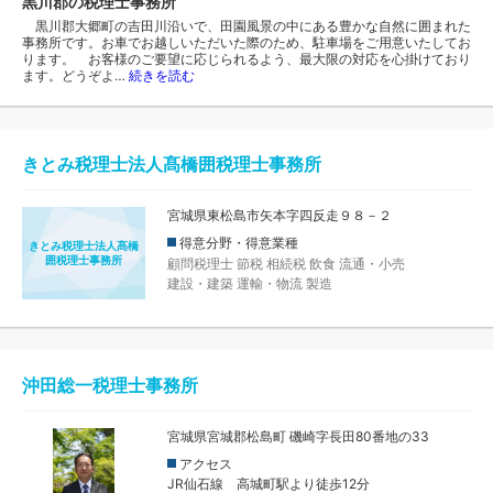
黒川郡の税理士事務所
黒川郡大郷町の吉田川沿いで、田園風景の中にある豊かな自然に囲まれた
事務所です。お車でお越しいただいた際のため、駐車場をご用意いたしてお
ります。 お客様のご要望に応じられるよう、最大限の対応を心掛けており
ます。どうぞよ…
続きを読む
きとみ税理士法人髙橋囲税理士事務所
宮城県東松島市矢本字四反走９８－２
得意分野・得意業種
きとみ税理士法人髙橋
囲税理士事務所
顧問税理士
節税
相続税
飲食
流通・小売
建設・建築
運輸・物流
製造
沖田総一税理士事務所
宮城県宮城郡松島町 磯崎字長田80番地の33
アクセス
JR仙石線 高城町駅より徒歩12分