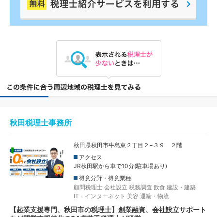
秋田税理士事務所
秋田県秋田市牛島東２丁目２−３９ ２階
アクセス
JR秋田駅から車で10分(駐車場あり)
得意分野・得意業種
顧問税理士
会社設立
税務調査
飲食
建設・建築
IT・インターネット
美容
運輸・物流
【起業支援専門、秋田市の税理士】創業融資、会社設立サポート