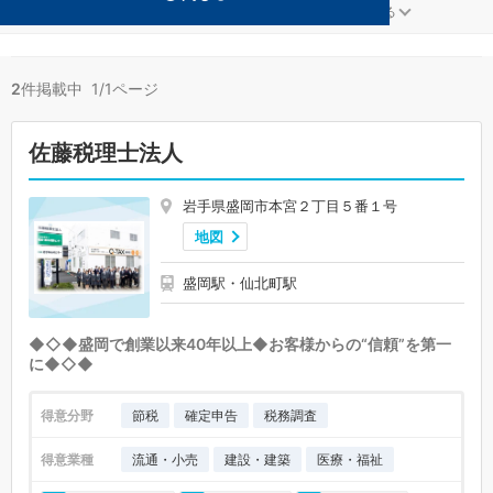
教育が得意な盛岡の事務所が2件見つかりました。
...
もっと見る
2
件掲載中 1/1ページ
佐藤税理士法人
岩手県盛岡市本宮２丁目５番１号
地図
盛岡駅・仙北町駅
◆◇◆盛岡で創業以来40年以上◆お客様からの“信頼”を第一
に◆◇◆
得意分野
節税
確定申告
税務調査
得意業種
流通・小売
建設・建築
医療・福祉