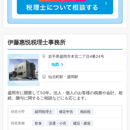
伊藤惠悦税理士事務所
岩手県盛岡市本宮二丁目4番24号
地図
仙北町駅・盛岡駅
盛岡市に開業して50年。法人・個人のお客様の税務や会計。相
続、贈与に関するご相談などにも応じます。
得意分野
顧問税理士
確定申告
相続税
得意業種
飲食
流通・小売
建設・建築