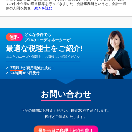
くの中小企業の経営指導を行ってきました。会計事務所というと、会計一辺
倒の人間を想像…
続きを読む
どんな条件でも
無料
プロのコーディネーターが
最適な税理士をご紹介!
あなたのニーズや課題を、お気軽にご相談ください
7割以上
が費用削減に成功！
24時間365日受付
お問い合わせ
下記の質問にお答えください。最短30秒で完了します。
後ほどご連絡いたします。
最短当日に税理士紹介可能！