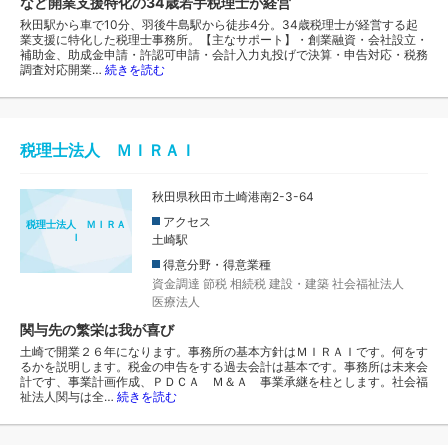
など開業支援特化の34歳若手税理士が経営
秋田駅から車で10分、羽後牛島駅から徒歩4分。34歳税理士が経営する起
業支援に特化した税理士事務所。【主なサポート】・創業融資・会社設立・
補助金、助成金申請・許認可申請・会計入力丸投げで決算・申告対応・税務
調査対応開業…
続きを読む
税理士法人 ＭＩＲＡＩ
秋田県秋田市土崎港南2-3-64
アクセス
税理士法人 ＭＩＲＡ
Ｉ
土崎駅
得意分野・得意業種
資金調達
節税
相続税
建設・建築
社会福祉法人
医療法人
関与先の繁栄は我が喜び
土崎で開業２６年になります。事務所の基本方針はＭＩＲＡＩです。何をす
るかを説明します。税金の申告をする過去会計は基本です。事務所は未来会
計です、事業計画作成、ＰＤＣＡ Ｍ＆Ａ 事業承継を柱とします。社会福
祉法人関与は全…
続きを読む