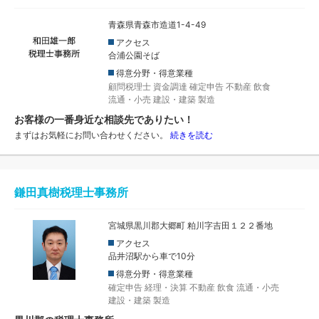
青森県青森市造道1-4-49
アクセス
合浦公園そば
得意分野・得意業種
顧問税理士
資金調達
確定申告
不動産
飲食
流通・小売
建設・建築
製造
お客様の一番身近な相談先でありたい！
まずはお気軽にお問い合わせください。
続きを読む
鎌田真樹税理士事務所
宮城県黒川郡大郷町 粕川字吉田１２２番地
アクセス
品井沼駅から車で10分
得意分野・得意業種
確定申告
経理・決算
不動産
飲食
流通・小売
建設・建築
製造