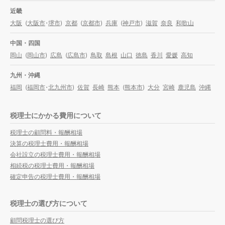
近畿
大阪
(
大阪市
・
堺市
)
京都
(
京都市
)
兵庫
(
神戸市
)
滋賀
奈良
和歌山
中国・四国
岡山
(
岡山市
)
広島
(
広島市
)
鳥取
島根
山口
徳島
香川
愛媛
高知
九州・沖縄
福岡
(
福岡市
・
北九州市
)
佐賀
長崎
熊本
(
熊本市
)
大分
宮崎
鹿児島
沖縄
税理士にかかる費用について
税理士の顧問料・報酬相場
決算の税理士費用・報酬相場
会社設立の税理士費用・報酬相場
相続税の税理士費用・報酬相場
確定申告の税理士費用・報酬相場
税理士の選び方について
顧問税理士の選び方