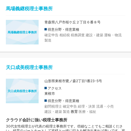
馬場義継税理士事務所
青森県八戸市桜ケ丘２丁目６番８号
得意分野・得意業種
馬場義継税理士事務所
確定申告
相続税
税務調査
建設・建築
運輸・物流
製造
天口成美税理士事務所
山形県東根市鷺ノ森2丁目1番23-5号
アクセス
天口成美税理士事務所
東根市
得意分野・得意業種
顧問税理士
確定申告
経理・決算
流通・小売
建設・建築
製造
教育
医療・福祉
クラウド会計に強い税理士事務所
30代女性税理士が代表の税理士事務所です。些細なことでもご相談くださ
い。経営のパートナーとして皆様と一緒に悩みを解決出来れば幸いです。皆