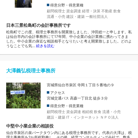
得意分野・得意業種
顧問税理士
資金調達
経理・決算
不動産
飲食
流通・小売
建設・建築
一般社団法人
日本三景松島町の会計事務所です
松島町でこの度、税理士事務所を開業致しました、沖田総一と申します。私
は仙台市内の会計事務所にて17年間、中小企業の会計業務に携わってきま
した。中小企業の身近な相談相手となりたいと考え開業致しました。どのよ
うなことでも気…
続きを読む
大澤義弘税理士事務所
宮城県仙台市泉区 寺岡１丁目５番地の９
アクセス
宮城交通バス 高森一丁目北 徒歩３分
得意分野・得意業種
顧問税理士
資金調達
相続税
飲食
流通・小売
建設・建築
IT・インターネット
ＮＰＯ法人
中堅中小業企業の相談役
仙台市泉区の泉パークタウン内にある税理士事務所です。代表の大澤は、税
理士事務所を2か所程勤務し、その後、経営コンサルティング会社で、数多