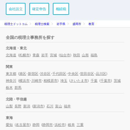
会社設立
確定申告
相続税
税理士ドットコム
税理士検索
岩手県
盛岡市
教育
全国の税理士事務所を探す
北海道・東北
北海道
(
札幌市
)
青森
岩手
宮城
(
仙台市
)
秋田
山形
福島
関東
東京都
(
港区
・
新宿区
・
渋谷区
・
千代田区
・
中央区
・
世田谷区
・
品川区
)
神奈川
(
横浜市
・
川崎市
・
相模原市
)
埼玉
(
さいたま市
)
千葉
(
千葉市
)
茨城
栃木
群馬
北陸・甲信越
山梨
長野
新潟
(
新潟市
)
石川
富山
福井
東海
愛知
(
名古屋市
)
静岡
(
静岡市
・
浜松市
)
岐阜
三重