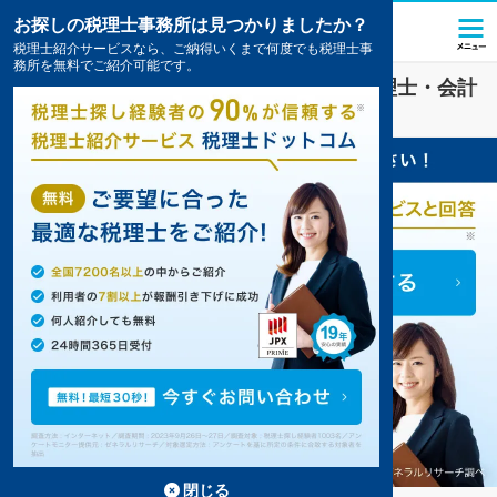
お探しの税理士事務所は見つかりましたか？
税理士紹介サービスなら、ご納得いくまで何度でも税理士事
務所を無料でご紹介可能です。
学校法人
業界に強い
盛岡市(岩手県)
の税理士・会計
事務所の一覧
1件掲載中
閉じる