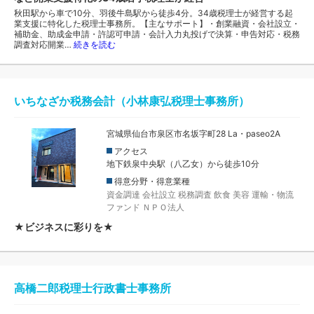
秋田駅から車で10分、羽後牛島駅から徒歩4分。34歳税理士が経営する起
業支援に特化した税理士事務所。【主なサポート】・創業融資・会社設立・
補助金、助成金申請・許認可申請・会計入力丸投げで決算・申告対応・税務
調査対応開業…
続きを読む
いちなざか税務会計（小林康弘税理士事務所）
宮城県仙台市泉区市名坂字町28 La・paseo2A
アクセス
地下鉄泉中央駅（八乙女）から徒歩10分
得意分野・得意業種
資金調達
会社設立
税務調査
飲食
美容
運輸・物流
ファンド
ＮＰＯ法人
★ビジネスに彩りを★
高橋二郎税理士行政書士事務所