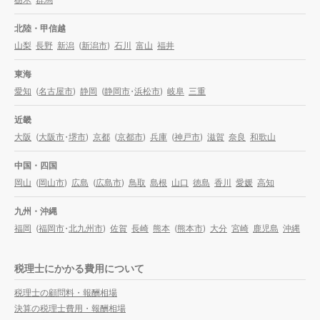
北陸・甲信越
山梨
長野
新潟
(
新潟市
)
石川
富山
福井
東海
愛知
(
名古屋市
)
静岡
(
静岡市
・
浜松市
)
岐阜
三重
近畿
大阪
(
大阪市
・
堺市
)
京都
(
京都市
)
兵庫
(
神戸市
)
滋賀
奈良
和歌山
中国・四国
岡山
(
岡山市
)
広島
(
広島市
)
鳥取
島根
山口
徳島
香川
愛媛
高知
九州・沖縄
福岡
(
福岡市
・
北九州市
)
佐賀
長崎
熊本
(
熊本市
)
大分
宮崎
鹿児島
沖縄
税理士にかかる費用について
税理士の顧問料・報酬相場
決算の税理士費用・報酬相場