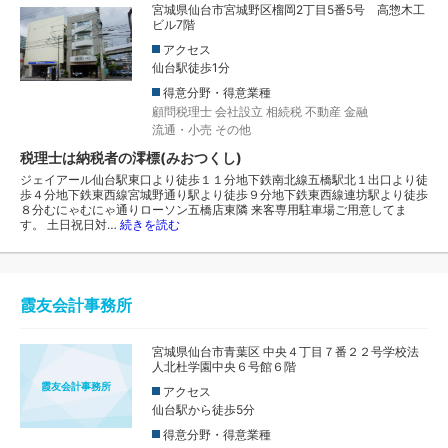
宮城県仙台市宮城野区榴岡2丁目5番5号 高惣木工
ビル7階
アクセス
仙台駅徒歩1分
得意分野・得意業種
顧問税理士
会社設立
相続税
不動産
金融
流通・小売
その他
税理士は納税者の澪標(みおつくし)
ジェイアール仙台駅東口より徒歩１１分地下鉄南北線五橋駅北１出口より徒
歩４分地下鉄東西線宮城野通り駅より徒歩９分地下鉄東西線連坊駅より徒歩
８分むにゃむにゃ通りローソン五橋店東隣 来客専用駐車場ご用意してま
す。 土日祝日対…
続きを読む
霞友会計事務所
宮城県仙台市青葉区 中央４丁目７番２２号学校法
人北杜学園中央６号館６階
霞友会計事務所
アクセス
仙台駅から徒歩5分
得意分野・得意業種