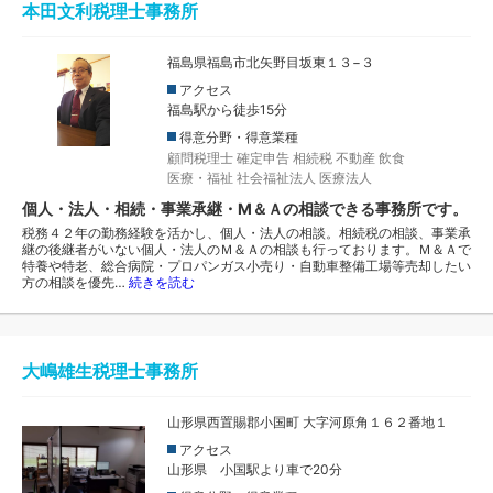
本田文利税理士事務所
福島県福島市北矢野目坂東１３−３
アクセス
福島駅から徒歩15分
得意分野・得意業種
顧問税理士
確定申告
相続税
不動産
飲食
医療・福祉
社会福祉法人
医療法人
個人・法人・相続・事業承継・M＆Ａの相談できる事務所です。
税務４２年の勤務経験を活かし、個人・法人の相談。相続税の相談、事業承
継の後継者がいない個人・法人のＭ＆Ａの相談も行っております。Ｍ＆Ａで
特養や特老、総合病院・プロパンガス小売り・自動車整備工場等売却したい
方の相談を優先…
続きを読む
大嶋雄生税理士事務所
山形県西置賜郡小国町 大字河原角１６２番地１
アクセス
山形県 小国駅より車で20分