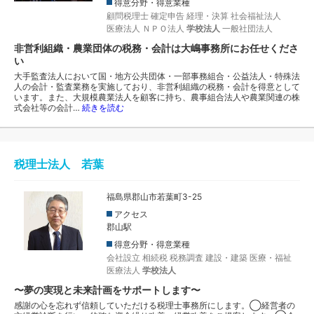
得意分野・得意業種
顧問税理士
確定申告
経理・決算
社会福祉法人
医療法人
ＮＰＯ法人
学校法人
一般社団法人
非営利組織・農業団体の税務・会計は大嶋事務所にお任せくださ
い
大手監査法人において国・地方公共団体・一部事務組合・公益法人・特殊法
人の会計・監査業務を実施しており、非営利組織の税務・会計を得意として
います。また、大規模農業法人を顧客に持ち、農事組合法人や農業関連の株
式会社等の会計…
続きを読む
税理士法人 若葉
福島県郡山市若葉町3-25
アクセス
郡山駅
得意分野・得意業種
会社設立
相続税
税務調査
建設・建築
医療・福祉
医療法人
学校法人
〜夢の実現と未来計画をサポートします〜
感謝の心を忘れず信頼していただける税理士事務所にします。◯経営者の