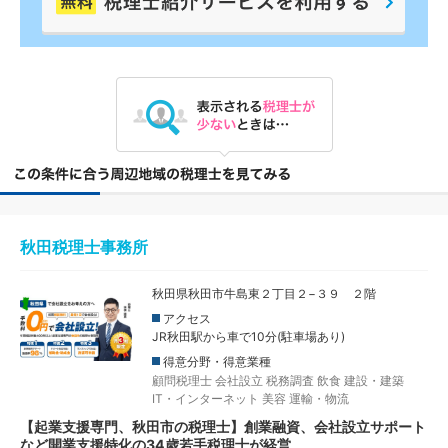
秋田税理士事務所
秋田県秋田市牛島東２丁目２−３９ ２階
アクセス
JR秋田駅から車で10分(駐車場あり)
得意分野・得意業種
顧問税理士
会社設立
税務調査
飲食
建設・建築
IT・インターネット
美容
運輸・物流
【起業支援専門、秋田市の税理士】創業融資、会社設立サポート
など開業支援特化の34歳若手税理士が経営