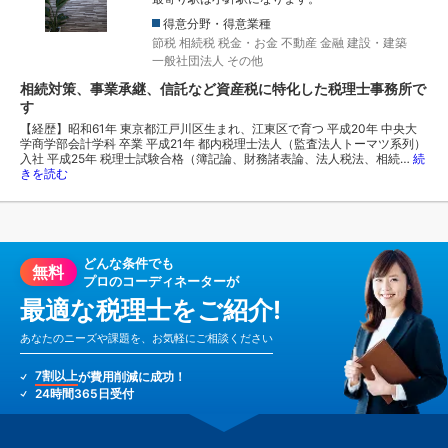
得意分野・得意業種
節税
相続税
税金・お金
不動産
金融
建設・建築
一般社団法人
その他
相続対策、事業承継、信託など資産税に特化した税理士事務所で
す
【経歴】昭和61年 東京都江戸川区生まれ、江東区で育つ 平成20年 中央大
学商学部会計学科 卒業 平成21年 都内税理士法人（監査法人トーマツ系列）
入社 平成25年 税理士試験合格（簿記論、財務諸表論、法人税法、相続…
続
きを読む
どんな条件でも
無料
プロのコーディネーターが
最適な税理士をご紹介!
あなたのニーズや課題を、お気軽にご相談ください
7割以上
が費用削減に成功！
24時間365日受付