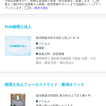
方経営診断を行い、的確な資金繰り改善・経営改善をご提案します。◯企
業をご検討中の方開業から税務・経営業務サポートまで全面的にバックアッ
プいたします。◯法…
続きを読む
FUN税理士法人
新潟県新潟市中央区上所上1-8-14
アクセス
FUN税理士法人
関屋駅
得意分野・得意業種
顧問税理士
相続税
税務調査
不動産
流通・小売
建設・建築
美容
一般社団法人
税理士法人フォーカスクライド 新潟オフィス
新潟県新潟市西区 西小針台２丁目５番４号
アクセス
最寄り駅は小針駅になります。