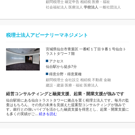
顧問税理士
確定申告
相続税
医療・福祉
社会福祉法人
医療法人
学校法人
一般社団法人
税理士法人アビーナリーマネジメント
宮城県仙台市青葉区 一番町１丁目９番１号仙台ト
ラストタワー７階
アクセス
仙台駅から徒歩7分
得意分野・得意業種
顧問税理士
会社設立
相続税
不動産
金融
建設・建築
医療・福祉
医療法人
経営コンサルティングと融資支援、起業・開業支援が強みです
仙台駅前にある仙台トラストタワーに拠点を置く税理士法人です。毎月の監
査はもちろん、その先の未来を見据えた提案型コンサルティングが強みで
す。銀行との強いパイプを活かした融資支援を得意とし、起業・開業支援に
も多くの実績がご…
続きを読む