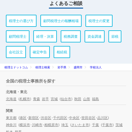
よくあるご相談
税理士の選び方
顧問税理士の報酬相場
税理士の変更
顧問税理士
経理・決算
税務調査
資金調達
節税
会社設立
確定申告
相続税
税理士ドットコム
税理士検索
岩手県
盛岡市
学校法人
全国の税理士事務所を探す
北海道・東北
北海道
(
札幌市
)
青森
岩手
宮城
(
仙台市
)
秋田
山形
福島
関東
東京都
(
港区
・
新宿区
・
渋谷区
・
千代田区
・
中央区
・
世田谷区
・
品川区
)
神奈川
(
横浜市
・
川崎市
・
相模原市
)
埼玉
(
さいたま市
)
千葉
(
千葉市
)
茨城
栃木
群馬