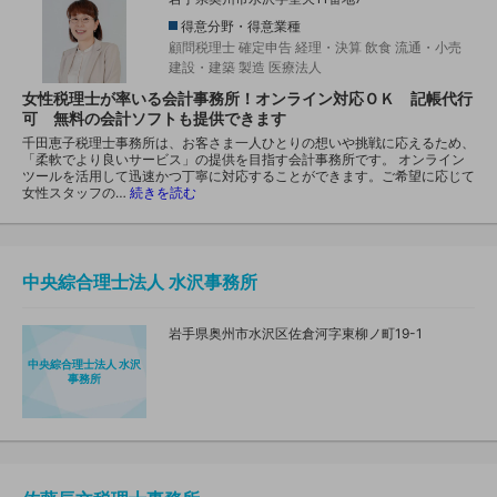
得意分野・得意業種
顧問税理士
確定申告
経理・決算
飲食
流通・小売
建設・建築
製造
医療法人
女性税理士が率いる会計事務所！オンライン対応ＯＫ 記帳代行
可 無料の会計ソフトも提供できます
千田恵子税理士事務所は、お客さま一人ひとりの想いや挑戦に応えるため、
「柔軟でより良いサービス」の提供を目指す会計事務所です。 オンライン
ツールを活用して迅速かつ丁寧に対応することができます。ご希望に応じて
女性スタッフの…
続きを読む
中央綜合理士法人 水沢事務所
岩手県奥州市水沢区佐倉河字東柳ノ町19-1
中央綜合理士法人 水沢
事務所