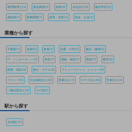
顧問税理士(2)
資金調達(0)
節税(0)
会社設立(0)
確定申告(2)
相続税(1)
税務調査(1)
経理・決算(2)
税金・お金(1)
業種から探す
不動産(1)
金融(0)
飲食(1)
流通・小売(2)
建設・建築(2)
IT・インターネット(0)
美容(1)
運輸・物流(1)
製造(1)
教育(0)
医療・福祉(0)
旅行・ホテル(0)
アミューズメント・レジャー(0)
ファンド(0)
社会福祉法人(0)
医療法人(1)
ＮＰＯ法人(0)
学校法人(0)
一般社団法人(0)
その他(1)
駅から探す
水沢駅(17)