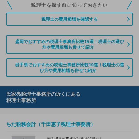
税理士ドットコムの無料会員にご登録いただくと、貴事務所の情報を編集し
税理士を探す前に知っておきたい
ていただくことができます。また、税理士をお探しの方との接点をご提供す
る「みんなの税務相談」、コーディネーターからの案件紹介などをご利用い
税理士の費用相場を確認する
ただけます。
無料登録のご案内はこちら
盛岡でおすすめの税理士事務所比較15選！税理士の選び
方や費用相場も併せて紹介
情報の誤りや削除などのお問い合わせはこちら
岩手県でおすすめの税理士事務所比較19選！税理士の選
び方や費用相場も併せて紹介
氏家亮税理士事務所の近くにある
税理士事務所
ちだ税務会計（千田恵子税理士事務所）
岩手県奥州市水沢字聖天11番地7