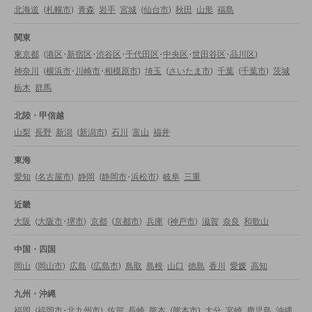
北海道
(
札幌市
)
青森
岩手
宮城
(
仙台市
)
秋田
山形
福島
関東
東京都
(
港区
・
新宿区
・
渋谷区
・
千代田区
・
中央区
・
世田谷区
・
品川区
)
神奈川
(
横浜市
・
川崎市
・
相模原市
)
埼玉
(
さいたま市
)
千葉
(
千葉市
)
茨城
栃木
群馬
北陸・甲信越
山梨
長野
新潟
(
新潟市
)
石川
富山
福井
東海
愛知
(
名古屋市
)
静岡
(
静岡市
・
浜松市
)
岐阜
三重
近畿
大阪
(
大阪市
・
堺市
)
京都
(
京都市
)
兵庫
(
神戸市
)
滋賀
奈良
和歌山
中国・四国
岡山
(
岡山市
)
広島
(
広島市
)
鳥取
島根
山口
徳島
香川
愛媛
高知
九州・沖縄
福岡
(
福岡市
・
北九州市
)
佐賀
長崎
熊本
(
熊本市
)
大分
宮崎
鹿児島
沖縄