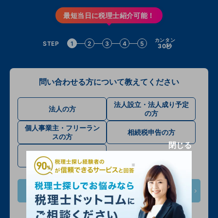
最短当日に税理士紹介可能！
カンタン
STEP
1
2
3
4
5
30秒
問い合わせる方について教えてください
法人設立・法人成り予定
法人の方
の方
個人事業主・フリーラン
相続税申告の方
スの方
閉じる
確定申告・その他
次へ
入力情報は公開されません