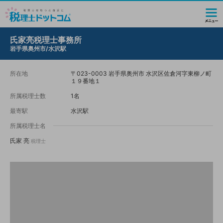
氏家亮税理士事務所
岩手県奥州市/水沢駅
所在地
〒023-0003 岩手県奥州市 水沢区佐倉河字東柳ノ町
１９番地１
所属税理士数
1名
最寄駅
水沢駅
所属税理士名
氏家 亮
税理士