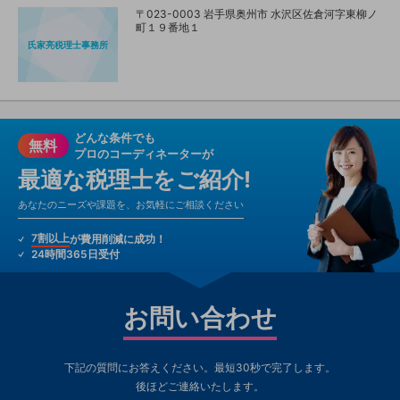
〒023-0003 岩手県奥州市 水沢区佐倉河字東柳ノ
町１９番地１
氏家亮税理士事務所
どんな条件でも
無料
プロのコーディネーターが
最適な税理士をご紹介!
あなたのニーズや課題を、お気軽にご相談ください
7割以上
が費用削減に成功！
24時間365日受付
お問い合わせ
下記の質問にお答えください。最短30秒で完了します。
後ほどご連絡いたします。