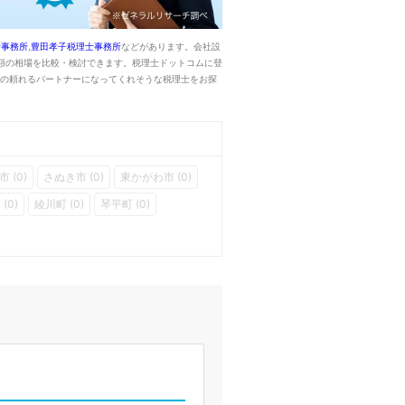
士事務所
,
豊田孝子税理士事務所
などがあります。会社設
額の相場を比較・検討できます。税理士ドットコムに登
立の頼れるパートナーになってくれそうな税理士をお探
 (0)
さぬき市 (0)
東かがわ市 (0)
(0)
綾川町 (0)
琴平町 (0)