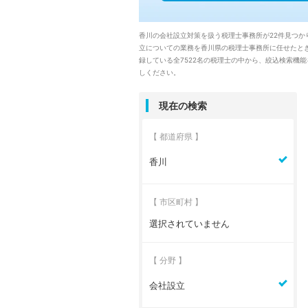
香川の会社設立対策を扱う税理士事務所が22件見つ
立についての業務を香川県の税理士事務所に任せたと
録している全7522名の税理士の中から、絞込検索機
しください。
現在の検索
【 都道府県 】
香川
【 市区町村 】
選択されていません
【 分野 】
会社設立