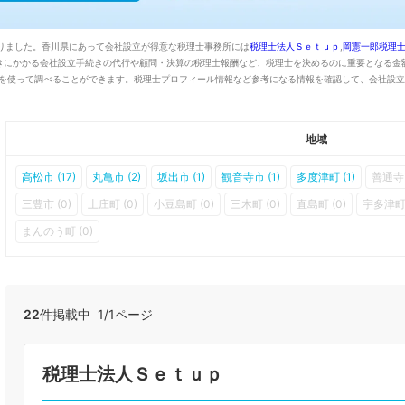
かりました。香川県にあって会社設立が得意な税理士事務所には
税理士法人Ｓｅｔｕｐ
,
岡憲一郎税理
きにかかる会社設立手続きの代行や顧問・決算の税理士報酬など、税理士を決めるのに重要となる金
能を使って調べることができます。税理士プロフィール情報など参考になる情報を確認して、会社設
地域
高松市 (17)
丸亀市 (2)
坂出市 (1)
観音寺市 (1)
多度津町 (1)
善通寺市
三豊市 (0)
土庄町 (0)
小豆島町 (0)
三木町 (0)
直島町 (0)
宇多津町 
まんのう町 (0)
22
件掲載中 1/1ページ
税理士法人Ｓｅｔｕｐ