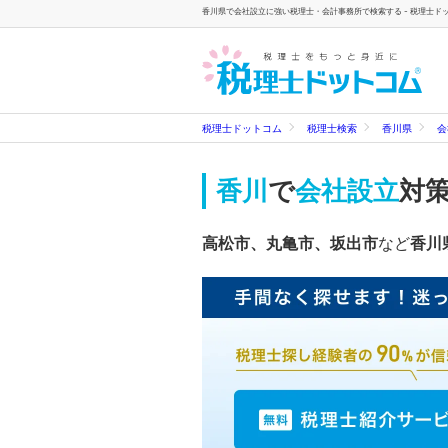
香川県で会社設立に強い税理士・会計事務所で検索する - 税理士ド
税理士ドットコム
税理士検索
香川県
会
香川
で
会社設立
対
高松市、丸亀市、坂出市
など
香川