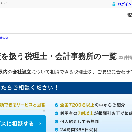
ットコム
ログイン
税
社設立
策を扱う税理士・会計事務所の一覧
22件
県内
の
会社設立
について相談できる税理士を、ご要望に合わせ