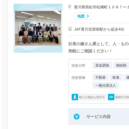
香川県高松市松縄町１０８７ー
地図
JAF香川支部前駅から徒歩4分
社長の嫁さん業として、人・もの
気軽にご相談ください！
資金調達
相続税
得意分野
不動産
飲食
得意業種
一般社団法人
個人の相談も受付可
国税庁OB
サービス内容