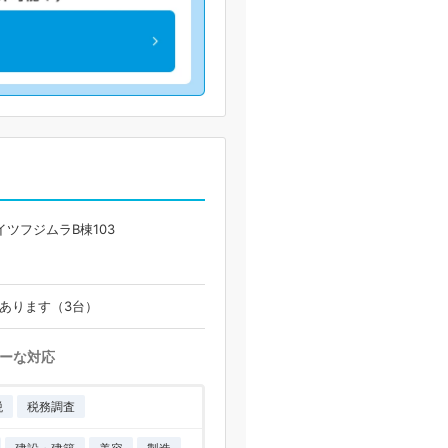
イツフジムラB棟103
場あります（3台）
ーな対応
税
税務調査