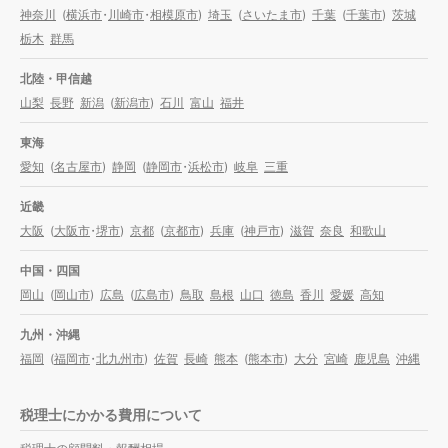
神奈川
(
横浜市
・
川崎市
・
相模原市
)
埼玉
(
さいたま市
)
千葉
(
千葉市
)
茨城
栃木
群馬
北陸・甲信越
山梨
長野
新潟
(
新潟市
)
石川
富山
福井
東海
愛知
(
名古屋市
)
静岡
(
静岡市
・
浜松市
)
岐阜
三重
近畿
大阪
(
大阪市
・
堺市
)
京都
(
京都市
)
兵庫
(
神戸市
)
滋賀
奈良
和歌山
中国・四国
岡山
(
岡山市
)
広島
(
広島市
)
鳥取
島根
山口
徳島
香川
愛媛
高知
九州・沖縄
福岡
(
福岡市
・
北九州市
)
佐賀
長崎
熊本
(
熊本市
)
大分
宮崎
鹿児島
沖縄
税理士にかかる費用について