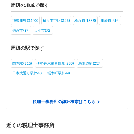
旅行・ホテル(13)
アミューズメント・レジャー(15)
ファンド(8)
周辺の地域で探す
社会福祉法人(11)
医療法人(13)
ＮＰＯ法人(11)
学校法人(8)
神奈川県(3490)
横浜市中区(345)
横浜市(1838)
川崎市(516)
一般社団法人(11)
その他(12)
鎌倉市(87)
大和市(72)
周辺の駅で探す
関内駅(325)
伊勢佐木長者町駅(286)
馬車道駅(257)
日本大通り駅(246)
桜木町駅(199)
税理士事務所の詳細検索はこちら
近くの税理士事務所