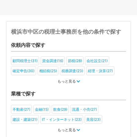
横浜市中区の税理士事務所を他の条件で探す
依頼内容で探す
顧問税理士(31)
資金調達(16)
節税(28)
会社設立(21)
確定申告(30)
相続税(25)
税務調査(23)
経理・決算(27)
税金・お金(19)
もっと見る
業種で探す
不動産(27)
金融(15)
飲食(29)
流通・小売(27)
建設・建築(21)
IT・インターネット(23)
美容(23)
運輸・物流(20)
製造(25)
教育(19)
医療・福祉(18)
もっと見る