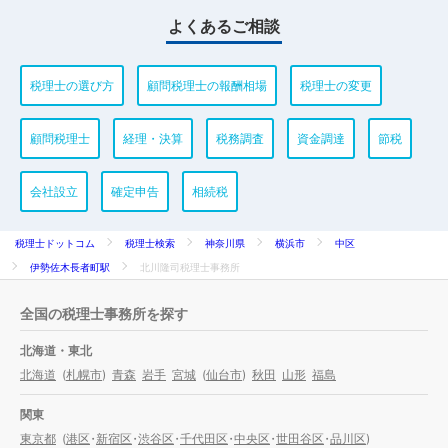
よくあるご相談
税理士の選び方
顧問税理士の報酬相場
税理士の変更
顧問税理士
経理・決算
税務調査
資金調達
節税
会社設立
確定申告
相続税
税理士ドットコム
税理士検索
神奈川県
横浜市
中区
伊勢佐木長者町駅
北川隆司税理士事務所
全国の税理士事務所を探す
北海道・東北
北海道
(
札幌市
)
青森
岩手
宮城
(
仙台市
)
秋田
山形
福島
関東
東京都
(
港区
・
新宿区
・
渋谷区
・
千代田区
・
中央区
・
世田谷区
・
品川区
)