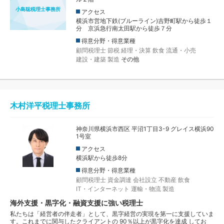
小島聡税理士事務所
アクセス
横浜市営地下鉄(ブルーライン)吉野町駅から徒歩１
分 京浜急行南太田駅から徒歩７分
得意分野・得意業種
顧問税理士
節税
経理・決算
飲食
流通・小売
建設・建築
製造
その他
木村洋平税理士事務所
神奈川県横浜市西区 平沼1丁目3-9 グレイス横浜90
1号室
アクセス
横浜駅から徒歩8分
得意分野・得意業種
顧問税理士
資金調達
会社設立
不動産
飲食
IT・インターネット
運輸・物流
製造
海外支援・黒字化・融資支援に強い税理士
私たちは「経営者の伴走者」として、黒字経営の実現を第一に支援していま
す。これまでに関与したクライアントの 90％以上が黒字化を達成 してお