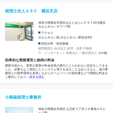
税理士法人ＡＳＣ 横浜支店
神奈川県横浜市西区みなとみらい3-3-1 KDX横浜
みなとみらいタワー7階
アクセス
みなとみらい線 みなとみらい駅徒歩8分
得意分野・得意業種
顧問税理士
会社設立
経理・決算
不動産
IT・インターネット
医療法人
一般社団法人
その他
効率的な業務運営と納得の料金
開業当初から、業界の業務や料金体系の慣行にとらわれない設定をしてきま
した。必要もなく巡回したりシステム導入を迫ることはありません。他の事
務所との競争環境を直視しながらホームページや契約書などで明朗な料金を
ご案内しており…
続きを読む
小島聡税理士事務所
神奈川県横浜市南区 山王町４丁目２６番地ＡＫビ
ル２階