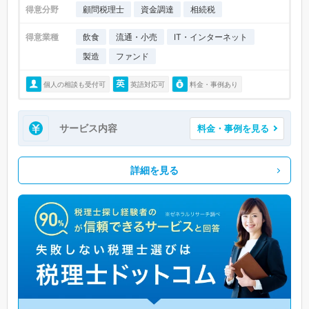
得意分野
顧問税理士
資金調達
相続税
得意業種
飲食
流通・小売
IT・インターネット
製造
ファンド
個人の相談も受付可
英語対応可
料金・事例あり
サービス内容
料金・事例を見る
詳細を見る