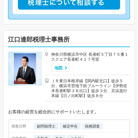
江口達郎税理士事務所
神奈川県横浜市中区 長者町５丁目７５番１
スクエア長者町４１７号室
地図
ＪＲ東日本根岸線【関内駅北口】徒歩５
分、横浜市営地下鉄ブルーライン【伊勢佐
木長者町駅３Ｂ出口】徒歩３分、京浜急行
本線【日ノ出町駅】徒歩８分
お客様の経営を総合的にサポートいたします。
得意分野
顧問税理士
確定申告
税務調査