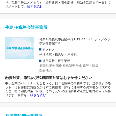
り、税務申告にとどまらず、経営改善・資金調達・補助金活用まで一貫して
サポートして…
続きを読む
牛島FP税務会計事務所
神奈川県横浜市西区平沼1-13-14 パーク・ノヴァ
横浜壱番館201
牛島FP税務会計事務所
アクセス
平沼橋駅・横浜駅・戸部駅
得意分野・得意業種
顧問税理士
節税
税務調査
飲食
建設・建築
医療法人
融資対策、節税及び税務調査対策はおまかせください！
中小企業のパートナーとなるべく、日々奮闘中の事務所です。当事務所のモ
ットーはお客様に負担をかけずに税務署、銀行に通用する決算書を作成する
こと。特に融資対策、節税、そのうえでの税務調査対策には絶対の自信があ
ります。会社を…
続きを読む
林孝憲税理士事務所