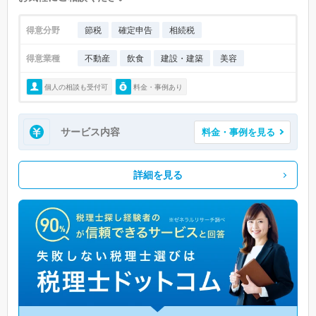
得意分野
節税
確定申告
相続税
得意業種
不動産
飲食
建設・建築
美容
個人の相談も受付可
料金・事例あり
サービス内容
料金・事例を見る
詳細を見る