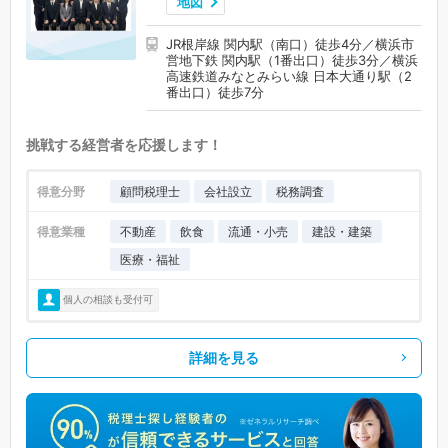
地図
JR根岸線 関内駅（南口）徒歩4分／横浜市
営地下鉄 関内駅（1番出口）徒歩3分／横浜
高速鉄道みなとみらい線 日本大通り駅（2
番出口）徒歩7分
挑戦する経営者を応援します！
得意分野
顧問税理士
会社設立
税務調査
得意業種
不動産
飲食
流通・小売
建設・建築
医療・福祉
個人の相談も受付可
詳細を見る