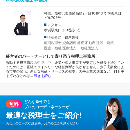
神奈川県横浜市西区高島2丁目10番13号 横浜東口
ビル705号
アクセス
横浜駅東口より徒歩5分
得意分野・得意業種
顧問税理士
資金調達
節税
不動産
建設・建築
医療・福祉
医療法人
一般社団法人
経営者のパートナーとして寄り添う税理士事務所
激動する経営環境の中で、中小企業や個人事業主が安定した成長を続けてい
くためには、正確でタイムリーな経営判断が欠かせません。少子高齢化によ
る市場の変化、新たな商品・サービスの登場、大手企業の進出など、何も手
を打たなければ…
続きを読む
どんな条件でも
無料
プロのコーディネーターが
最適な税理士をご紹介!
あなたのニーズや課題を、お気軽にご相談ください