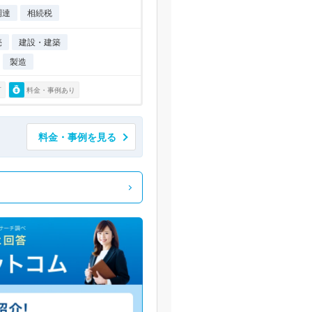
調達
相続税
売
建設・建築
製造
可
料金・事例あり
料金・事例を見る