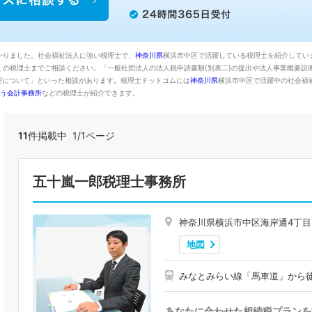
かりました。社会福祉法人に強い税理士で、
神奈川県
横浜市中区で活躍している税理士を紹介してい
くの税理士までご相談ください。「一般社団法人の法人税申請書類(別表二)の提出や法人事業概要説
理について」といった相談があります。税理士ドットコムには
神奈川県
横浜市中区で活躍中の社会福
う会計事務所
などの税理士が紹介できます。
11
件掲載中 1/1ページ
五十嵐一郎税理士事務所
神奈川県横浜市中区海岸通4丁目20
地図
みなとみらい線「馬車道」から徒
あなたに合わせた相続税プランを