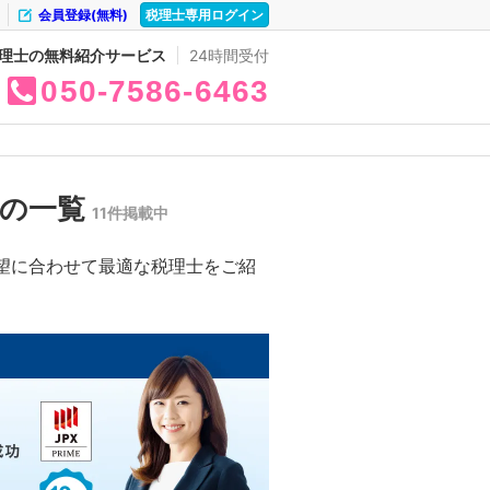
会員登録(無料)
税理士専用ログイン
理士の無料紹介サービス
24時間受付
050
7586
6463
所の一覧
11件掲載中
望に合わせて最適な税理士をご紹