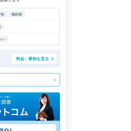
申告
相続税
流
例あり
料金・事例を見る