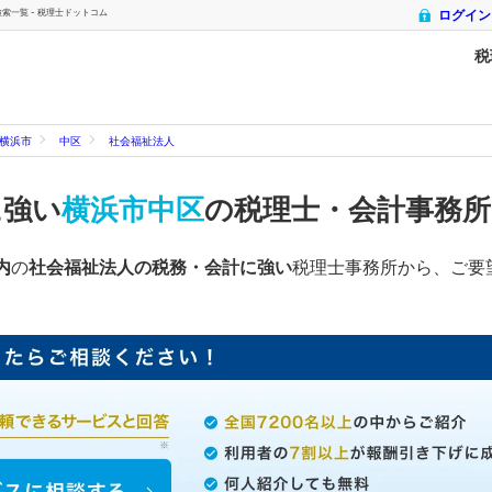
一覧 - 税理士ドットコム
ログイン
税
横浜市
中区
社会福祉法人
に強い
横浜市中区
の税理士・会計事務
内
の
社会福祉法人の税務・会計に強い
税理士事務所から、ご要