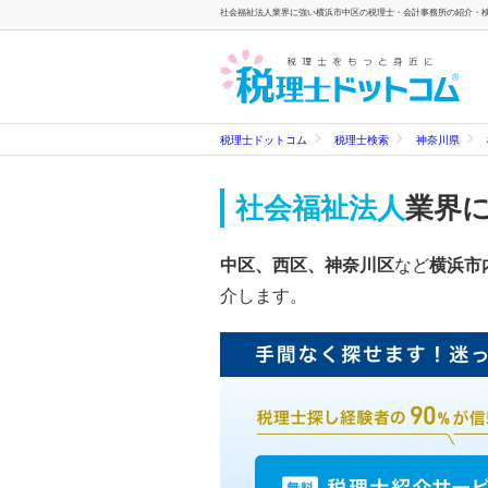
社会福祉法人業界に強い横浜市中区の税理士・会計事務所の紹介・検索
税理士ドットコム
税理士検索
神奈川県
社会福祉法人
業界
中区、西区、神奈川区
など
横浜市
介します。