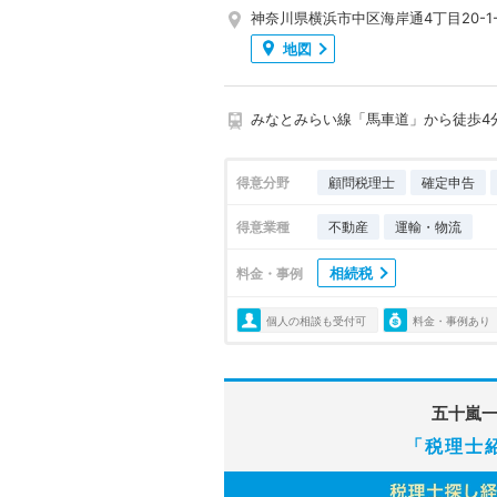
神奈川県横浜市中区海岸通4丁目20-1-
地図
みなとみらい線「馬車道」から徒歩4
得意分野
顧問税理士
確定申告
得意業種
不動産
運輸・物流
相続税
料金・事例
個人の相談も受付可
料金・事例あり
五十嵐
「税理士