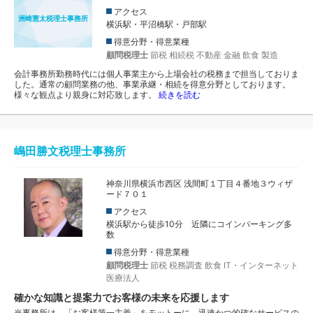
アクセス
洲崎憲太税理士事務所
横浜駅・平沼橋駅・戸部駅
得意分野・得意業種
顧問税理士
節税
相続税
不動産
金融
飲食
製造
会計事務所勤務時代には個人事業主から上場会社の税務まで担当しておりま
した。通常の顧問業務の他、事業承継・相続を得意分野としております。
様々な観点より親身に対応致します。
続きを読む
嶋田勝文税理士事務所
神奈川県横浜市西区 浅間町１丁目４番地３ウィザ
ード７０１
アクセス
横浜駅から徒歩10分 近隣にコインパーキング多
数
得意分野・得意業種
顧問税理士
節税
税務調査
飲食
IT・インターネット
医療法人
確かな知識と提案力でお客様の未来を応援します
当事務所は、「お客様第一主義」をモットーに、迅速かつ的確なサービスの