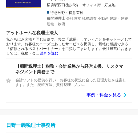
横浜駅西口徒歩6分 オフィス街 好立地
得意分野・得意業種
顧問税理士
会社設立
税務調査
不動産
建設・建築
運輸・物流
アットホームな税理士法人
私たちはお客様と同じ目線で、共に「成長」していくことをモットーとして
おります。お客様のニーズにあったサービスを提供し、気軽に相談できる
「信頼されるベストパートナー」を目指してまいります。会社経営におきま
しては、税務・会…
続きを読む
【顧問税理士】税務・会計業務から経営支援、リスクマ
ネジメント業務まで
会計ソフトの提供を行い、お客様の状況に合った経理方法を提案し
ます。また、記帳方法、資料整理、入力...
事例・料金を見る
日野一義税理士事務所