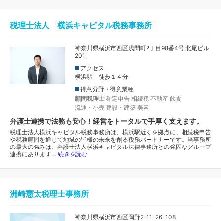
税理士法人 横浜キャピタル税務事務所
神奈川県横浜市西区浅間町2丁目98番4号 北尾ビル
201
アクセス
横浜駅 徒歩１４分
得意分野・得意業種
顧問税理士
確定申告
相続税
不動産
飲食
流通・小売
建設・建築
美容
弁護士連携で法務も安心！経営をトータルで手厚く支えます。
税理士法人横浜キャピタル税務事務所は、横浜駅近くを拠点に、相続税申告
や税務顧問を通じて地域の皆様の未来を創る税務パートナーです。当事務所
の最大の強みは、弁護士法人横浜キャピタル法律事務所との強固なグループ
連携にあります…
続きを読む
洲崎憲太税理士事務所
神奈川県横浜市西区岡野2-11-26-108