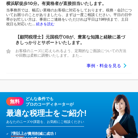
横浜駅徒歩10分。有資格者が直接担当いたします。
当事務所では、幅広い業種のお客様に対応をしております。税務・会計につ
いてお困りのことがありましたら、まずは一度ご相談ください。平日の日中
帯がお忙しい方は、事前にご連絡をいただければ平日は19時頃まで、土日
祝日も対応いた…
続きを読む
【顧問税理士】元国税庁OBが、豊富な知識と経験に基づ
きしっかりとサポートいたします。
お客様のニーズに応えられるよう、定期的なご面談についての方法
や回数は柔軟に調整いたします。 また...
事例・料金を見る
どんな条件でも
無料
プロのコーディネーターが
最適な税理士をご紹介!
あなたのニーズや課題を、お気軽にご相談ください
7割以上
が費用削減に成功！