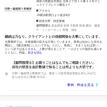
神奈川県横浜市西区 北幸２丁目１０番３３号マニ
ュライフプレイス横浜２Ｆ
アクセス
JR横浜駅西口より徒歩8分
得意分野・得意業種
顧問税理士
資金調達
節税
不動産
飲食
建設・建築
IT・インターネット
医療・福祉
継続は力なり。クライアントとの信頼関係を大事にしています。
当事務所では、今後規模の拡大を計画していきます。将来は仙台にも支社を
開設し、2拠点体制にしたいですね。ただし、単純に「大きくなれば良い」
という訳ではありません。人数が増えることで、一人ひとりの負担を減らす
とともに、利益…
続きを読む
【顧問税理士】お困りごとはなんでもご相談ください。
自社の状況を会計数値で知ることは何よりも大切です。
日野一義税理士事務所では、数多くの経営相談実績を持ち [※注1]､
あらゆる法人/業種 [※注2]...
事例・料金を見る