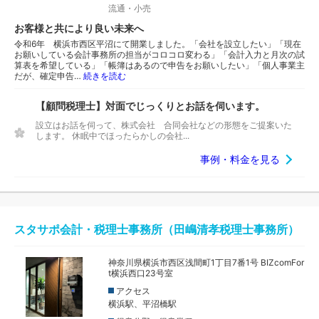
流通・小売
お客様と共により良い未来へ
令和6年 横浜市西区平沼にて開業しました。「会社を設立したい」「現在
お願いしている会計事務所の担当がコロコロ変わる」「会計入力と月次の試
算表を希望している」「帳簿はあるので申告をお願いしたい」「個人事業主
だが、確定申告…
続きを読む
【顧問税理士】対面でじっくりとお話を伺います。
設立はお話を伺って、株式会社 合同会社などの形態をご提案いた
します。 休眠中でほったらかしの会社...
事例・料金を見る
スタサポ会計・税理士事務所（田嶋清孝税理士事務所）
神奈川県横浜市西区浅間町1丁目7番1号 BIZcomFor
t横浜西口23号室
アクセス
横浜駅、平沼橋駅