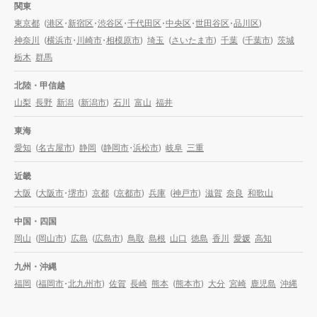
関東
東京都
(
港区
・
新宿区
・
渋谷区
・
千代田区
・
中央区
・
世田谷区
・
品川区
)
神奈川
(
横浜市
・
川崎市
・
相模原市
)
埼玉
(
さいたま市
)
千葉
(
千葉市
)
茨城
栃木
群馬
北陸・甲信越
山梨
長野
新潟
(
新潟市
)
石川
富山
福井
東海
愛知
(
名古屋市
)
静岡
(
静岡市
・
浜松市
)
岐阜
三重
近畿
大阪
(
大阪市
・
堺市
)
京都
(
京都市
)
兵庫
(
神戸市
)
滋賀
奈良
和歌山
中国・四国
岡山
(
岡山市
)
広島
(
広島市
)
鳥取
島根
山口
徳島
香川
愛媛
高知
九州・沖縄
福岡
(
福岡市
・
北九州市
)
佐賀
長崎
熊本
(
熊本市
)
大分
宮崎
鹿児島
沖縄