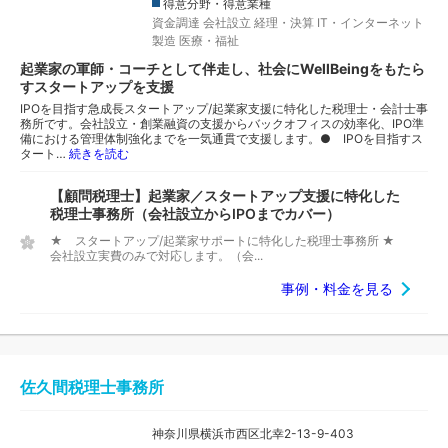
得意分野・得意業種
資金調達
会社設立
経理・決算
IT・インターネット
製造
医療・福祉
起業家の軍師・コーチとして伴走し、社会にWellBeingをもたら
すスタートアップを支援
IPOを目指す急成長スタートアップ/起業家支援に特化した税理士・会計士事
務所です。会社設立・創業融資の支援からバックオフィスの効率化、IPO準
備における管理体制強化までを一気通貫で支援します。● IPOを目指すス
タート…
続きを読む
【顧問税理士】起業家／スタートアップ支援に特化した
税理士事務所（会社設立からIPOまでカバー）
★ スタートアップ/起業家サポートに特化した税理士事務所 ★
会社設立実費のみで対応します。（会...
事例・料金を見る
佐久間税理士事務所
神奈川県横浜市西区北幸2-13-9-403