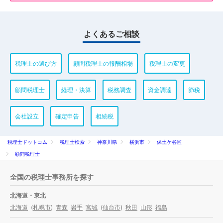
よくあるご相談
税理士の選び方
顧問税理士の報酬相場
税理士の変更
顧問税理士
経理・決算
税務調査
資金調達
節税
会社設立
確定申告
相続税
税理士ドットコム
税理士検索
神奈川県
横浜市
保土ケ谷区
顧問税理士
全国の税理士事務所を探す
北海道・東北
北海道
(
札幌市
)
青森
岩手
宮城
(
仙台市
)
秋田
山形
福島