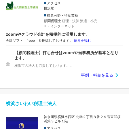
アクセス
横浜駅
得意分野・得意業種
顧問税理士
経理・決算
流通・小売
IT・インターネット
zoomやクラウド会計を積極的に活用します。
会計ソフト「freee」を推奨しております。
続きを読む
【顧問税理士】打ち合せはzoomや当事務所が基本となり
ます。
横浜市の法人を応援しております。...
事例・料金を見る
横浜さいわい税理士法人
神奈川県横浜市西区 北幸２丁目８番２９号東武横
浜第３ビル１階
アクセス