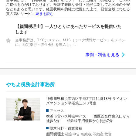
ご提供を心がけております。複雑で難解な会計・税務に対してお客様の不安
などもあると思います。経営状態を的確に把握した上で、経営全般にわたる
質の高いサービ…
続きを読む
【顧問税理士】一人ひとりにあったサービスを提供いた
します
当事務所は、TKCシステム、MJS（ミロク情報サービス）をメイン
に、勘定奉行・弥生会計を導入し、...
事例・料金を見る
やちよ税務会計事務所
神奈川県横浜市西区平沼2丁目14番13号 ライオン
ズマンション平沼第三513号室
アクセス
横浜市営バス神奈中バス 西区総合庁舎入口から
徒歩3分 相鉄線平沼橋駅から徒歩7分
得意分野・得意業種
顧問税理士
確定申告
相続税
不動産
飲食