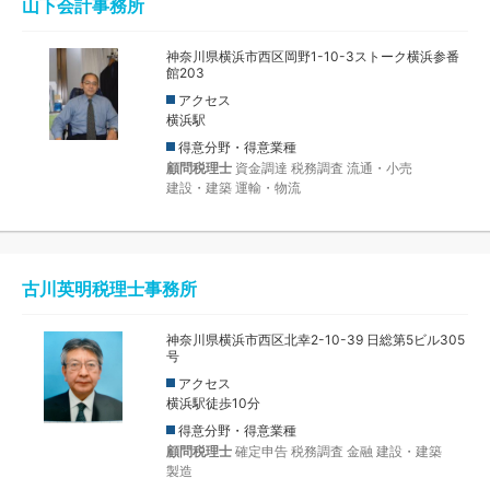
山下会計事務所
神奈川県横浜市西区岡野1-10-3ストーク横浜参番
館203
アクセス
横浜駅
得意分野・得意業種
顧問税理士
資金調達
税務調査
流通・小売
建設・建築
運輸・物流
古川英明税理士事務所
神奈川県横浜市西区北幸2-10-39 日総第5ビル305
号
アクセス
横浜駅徒歩10分
得意分野・得意業種
顧問税理士
確定申告
税務調査
金融
建設・建築
製造