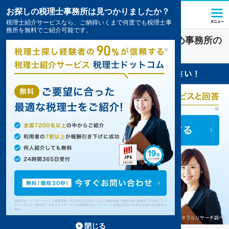
お探しの税理士事務所は見つかりましたか？
税理士紹介サービスなら、ご納得いくまで何度でも税理士事
務所を無料でご紹介可能です。
横浜市保土ケ谷区
の
顧問税理士
のおすすめ事務所の
一覧
3件掲載中
閉じる