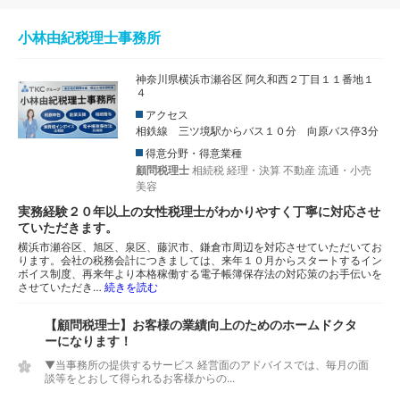
小林由紀税理士事務所
神奈川県横浜市瀬谷区 阿久和西２丁目１１番地１
４
アクセス
相鉄線 三ツ境駅からバス１０分 向原バス停3分
得意分野・得意業種
顧問税理士
相続税
経理・決算
不動産
流通・小売
美容
実務経験２０年以上の女性税理士がわかりやすく丁寧に対応させ
ていただきます。
横浜市瀬谷区、旭区、泉区、藤沢市、鎌倉市周辺を対応させていただいてお
ります。会社の税務会計につきましては、来年１０月からスタートするイン
ボイス制度、再来年より本格稼働する電子帳簿保存法の対応策のお手伝いを
させていただき…
続きを読む
【顧問税理士】お客様の業績向上のためのホームドクタ
ーになります！
▼当事務所の提供するサービス 経営面のアドバイスでは、毎月の面
談等をとおして得られるお客様からの...