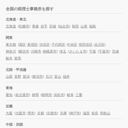
全国の税理士事務所を探す
北海道・東北
北海道
(
札幌市
)
青森
岩手
宮城
(
仙台市
)
秋田
山形
福島
関東
東京都
(
港区
・
新宿区
・
渋谷区
・
千代田区
・
中央区
・
世田谷区
・
品川区
)
神奈川
(
横浜市
・
川崎市
・
相模原市
)
埼玉
(
さいたま市
)
千葉
(
千葉市
)
茨城
栃木
群馬
北陸・甲信越
山梨
長野
新潟
(
新潟市
)
石川
富山
福井
東海
愛知
(
名古屋市
)
静岡
(
静岡市
・
浜松市
)
岐阜
三重
近畿
大阪
(
大阪市
・
堺市
)
京都
(
京都市
)
兵庫
(
神戸市
)
滋賀
奈良
和歌山
中国・四国