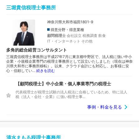
三堀貴信税理士事務所
神奈川県大和市福田1801-9
得意分野・得意業種
顧問税理士
会社設立
税務調査
飲食
IT・インターネット
その他
多角的総合経営コンサルタント
三堀貴信税理士事務所は平成27年7月に東京都中野区で、法人税に強い中小
企業・小規模企業専門の税理士事務所として設立いたしました（現在は神奈
川県大和市に事務所移転）。以来、クラウド会計にも対応し、お客様に安
心・信頼してい…
続きを読む
【顧問税理士】中小企業・個人事業専門の税理士
代表税理士が税理士試験の法人税法に合格しているため、特に法人
税（法人・会社・企業）に強い税理士事...
事例・料金を見る
清水まもる税理士事務所