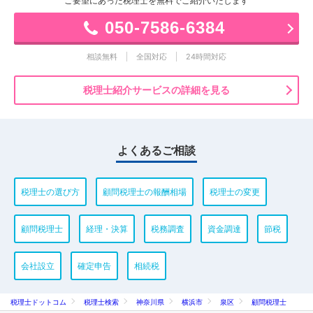
ご要望にあった税理士を無料でご紹介いたします
050-7586-6384
相談無料
全国対応
24時間対応
税理士紹介サービスの詳細を見る
よくあるご相談
税理士の選び方
顧問税理士の報酬相場
税理士の変更
顧問税理士
経理・決算
税務調査
資金調達
節税
会社設立
確定申告
相続税
税理士ドットコム
税理士検索
神奈川県
横浜市
泉区
顧問税理士