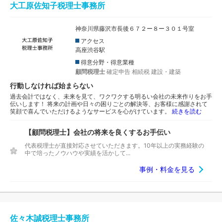
大工原佐知子税理士事務所
神奈川県藤沢市長後６７２ー８ー３０１号室
アクセス
高座渋谷駅
得意分野・得意業種
顧問税理士
確定申告
相続税
建設・建築
行動しなければ始まらない
過去会計ではなく、未来を見て、ワクワクする明るい会社の未来作りをお手
伝いします！ 将来の計画や日々の困りごとの解決等、お客様に感謝されて
笑顔で喜んでいただけるようなサービスを心がけています。
続きを読む
【顧問税理士】会社の将来を良くするお手伝い
代表税理士が直接対応させていただきます。10年以上の実務経験の
中で培ったノウハウや実績を活かして...
事例・料金を見る
佐々木誠税理士事務所