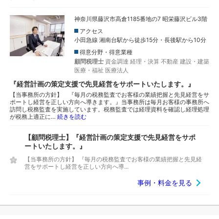
神奈川県藤沢市高倉1185番地の7 昭栄藤沢ビル3階
アクセス
小田急線 湘南台駅から徒歩15分・長後駅から10分
得意分野・得意業種
顧問税理士
資金調達
経理・決算
不動産
建設・建築
医療・福祉
医療法人
『経営計画の策定支援で先見経営をサポートいたします。』
【当事務所の方針】 『毎月の税務監査でお客様の業績把握と先見経営をサ
ポートし経営を正しい方向へ導きます。』当事務所は毎月お客様の事務所へ
訪問し税務監査を実施しています。税務監査では経理資料を確認し経理処理
が税務上適正に…
続きを読む
【顧問税理士】『経営計画の策定支援で先見経営をサポ
ートいたします。』
【当事務所の方針】 『毎月の税務監査でお客様の業績把握と先見経
営をサポートし経営を正しい方向へ導...
事例・料金を見る