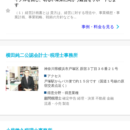
す
（１）経営計画書とは 貴方は、経営に対する理念や、事業構想・事
業計画、事業戦略、戦術の方針などを...
事例・料金を見る
横田純二公認会計士･税理士事務所
神奈川県横浜市戸塚区 原宿３丁目３６番２１号
アクセス
戸塚駅からバス便で約１５分です（国道１号線の原
宿交差点近く）
得意分野・得意業種
顧問税理士
確定申告
経理・決算
不動産
金融
流通・小売
製造