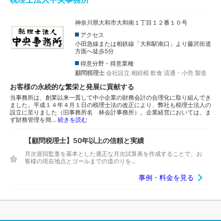
神奈川県大和市大和南１丁目１２番１０号
アクセス
小田急線または相鉄線「大和駅南口」より藤沢街道
方面へ徒歩5分
得意分野・得意業種
顧問税理士
会社設立
相続税
飲食
流通・小売
製造
お客様の永続的な繁栄と発展に貢献する
当事務所は、創業以来一貫して中小企業の財務会計の合理化に取り組んでき
ました。平成１４年４月１日の税理士法の改正により、弊社も税理士法人の
設立に至りました（旧事務所名 林会計事務所）。企業経営においては、ま
ず財務管理を簡…
続きを読む
【顧問税理士】50年以上の信頼と実績
月次巡回監査を基本とした適正な月次試算表を作成することで、お
客様の現在地点とゴールまでの道のりを...
事例・料金を見る