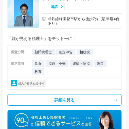
地図
相鉄線緑園都市駅から徒歩7分（駐車場4台
あり）
「顔が見える税理士」をモットーに！
得意分野
顧問税理士
確定申告
相続税
得意業種
飲食
流通・小売
運輸・物流
製造
教育
個人の相談も受付可
詳細を見る