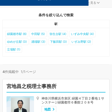
横浜市泉区の顧問税理士事務所が4件見つかりました。
...
もっと見る
条件を絞り込んで検索
駅
緑園都市駅 (6)
中田駅 (5)
弥生台駅 (4)
いずみ中央駅 (4)
ゆめが丘駅 (3)
踊場駅 (3)
下飯田駅 (3)
いずみ野駅 (2)
立場駅 (1)
4
件掲載中 1/1ページ
宮地昌之税理士事務所
神奈川県横浜市泉区 緑園４丁目２番地１サ
ンステージ緑園都市６番館２０８号
地図