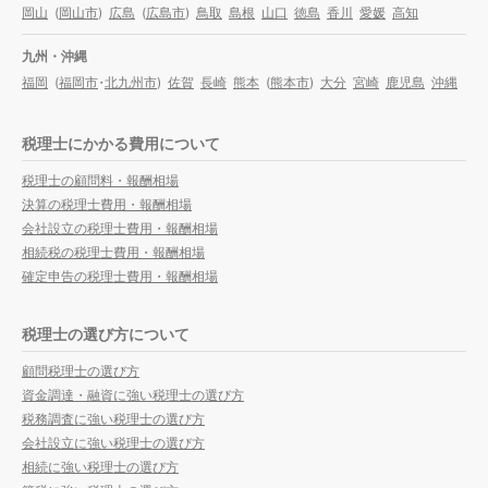
岡山
(
岡山市
)
広島
(
広島市
)
鳥取
島根
山口
徳島
香川
愛媛
高知
九州・沖縄
福岡
(
福岡市
・
北九州市
)
佐賀
長崎
熊本
(
熊本市
)
大分
宮崎
鹿児島
沖縄
税理士にかかる費用について
税理士の顧問料・報酬相場
決算の税理士費用・報酬相場
会社設立の税理士費用・報酬相場
相続税の税理士費用・報酬相場
確定申告の税理士費用・報酬相場
税理士の選び方について
顧問税理士の選び方
資金調達・融資に強い税理士の選び方
税務調査に強い税理士の選び方
会社設立に強い税理士の選び方
相続に強い税理士の選び方