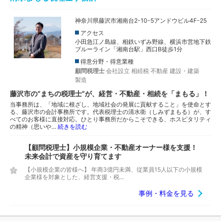
神奈川県藤沢市湘南台2-10-5アンドウビル4F-25
アクセス
小田急江ノ島線、相鉄いずみ野線、横浜市営地下鉄
ブルーライン「湘南台駅」西口B徒歩1分
得意分野・得意業種
顧問税理士
会社設立
相続税
不動産
建設・建築
製造
藤沢市の“まちの税理士”が、経営・不動産・相続を「まもる」！
当事務所は、「地域に根ざし、地域社会の発展に貢献すること」を使命とす
る、藤沢市の会計事務所です。代表税理士の清水衛（しみずまもる）が、す
べてのお客様に直接対応。ひとり事務所だからこそできる、ホスピタリティ
の精神（思いや…
続きを読む
【顧問税理士】小規模企業・不動産オーナー様を支援！
未来会計で資産を守り育てます
【小規模企業の皆様へ】 年商3億円未満、従業員15人以下の小規模
企業様を対象とした、経営支援・税...
事例・料金を見る