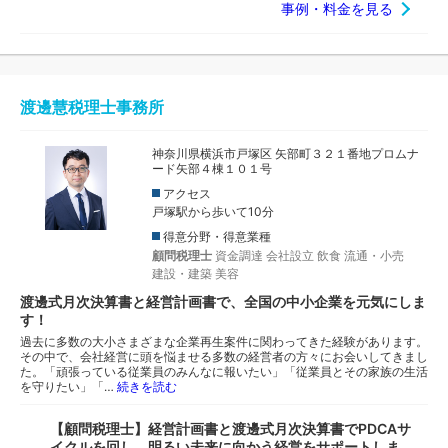
事例・料金を見る
渡邊慧税理士事務所
神奈川県横浜市戸塚区 矢部町３２１番地プロムナ
ード矢部４棟１０１号
アクセス
戸塚駅から歩いて10分
得意分野・得意業種
顧問税理士
資金調達
会社設立
飲食
流通・小売
建設・建築
美容
渡邊式月次決算書と経営計画書で、全国の中小企業を元気にしま
す！
過去に多数の大小さまざまな企業再生案件に関わってきた経験があります。
その中で、会社経営に頭を悩ませる多数の経営者の方々にお会いしてきまし
た。「頑張っている従業員のみんなに報いたい」「従業員とその家族の生活
を守りたい」「…
続きを読む
【顧問税理士】経営計画書と渡邊式月次決算書でPDCAサ
イクルを回し、明るい未来に向かう経営をサポートしま