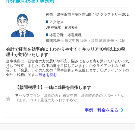
小柴徹久税理士事務所
神奈川県横浜市戸塚区吉田町147 クラフトリー302
アクセス
JR戸塚駅 徒歩6分
得意分野・得意業種
顧問税理士
確定申告
経理・決算
教育
医療・福祉
会計で経営を効率的に！わかりやすく！キャリア10年以上の税
理士が対応いたします
当事務所は、経営者の方の思いや不安、悩みにもっと寄り添いたいという気
持ちで設立しました。以下の事を目指しています。〇クライアントの「成
長」と「発展」、そのための「黒字決算」を支援します。〇クライアントの
会計・税務に関す…
続きを読む
【顧問税理士】一緒に成長を目指します
▼セルフプラン（決算のみ） 確定申告、決算時のみのサポートとな
ります。コスト重視の方へおすすめで...
事例・料金を見る