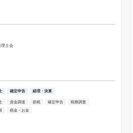
税理士会
士
確定申告
経理・決算
士
資金調達
節税
確定申告
税務調査
算
税金・お金