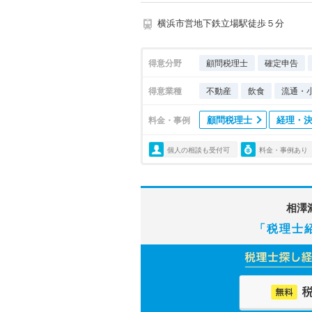
横浜市営地下鉄立場駅徒歩５分
得意分野
顧問税理士
確定申告
得意業種
不動産
飲食
流通・
顧問税理士
経理・
料金・事例
個人の相談も受付可
料金・事例あり
相澤
「税理士