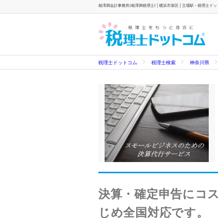
相澤満会計事務所(相澤満税理士) | 横浜市泉区 | 立場駅 - 税理士ド
税理士ドットコム
税理士検索
神奈川県
決算・確定申告にコス
じめ全国対応です。