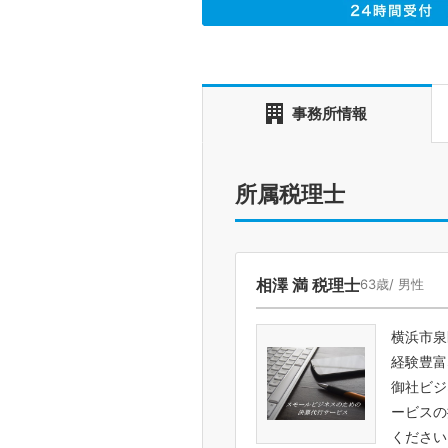
事務所情報
所属税理士
相澤 満 税理士
63歳/ 男性
横浜市泉
経験豊富
御社ビジ
ービスの
ください