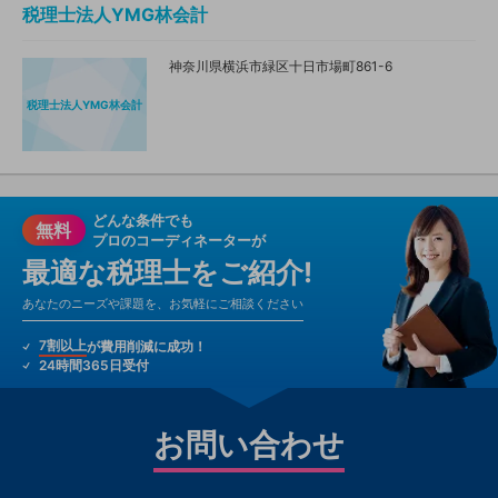
税理士法人YMG林会計
神奈川県横浜市緑区十日市場町861-6
税理士法人YMG林会計
どんな条件でも
無料
プロのコーディネーターが
最適な税理士をご紹介!
あなたのニーズや課題を、お気軽にご相談ください
7割以上
が費用削減に成功！
24時間365日受付
お問い合わせ