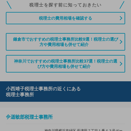
税理士ドットコムの無料会員にご登録いただくと、貴事務所の情報を編集し
税理士を探す前に知っておきたい
ていただくことができます。また、税理士をお探しの方との接点をご提供す
る「みんなの税務相談」、コーディネーターからの案件紹介などをご利用い
税理士の費用相場を確認する
ただけます。
無料登録のご案内はこちら
鎌倉市でおすすめの税理士事務所比較9選！税理士の選び
方や費用相場も併せて紹介
情報の誤りや削除などのお問い合わせはこちら
神奈川でおすすめの税理士事務所比較37選！税理士の選
び方や費用相場も併せて紹介
小西靖子税理士事務所の近くにある
税理士事務所
𫝆道敏郎税理士事務所
神奈川県横浜市緑区 長津田７丁目１番４３号ガー