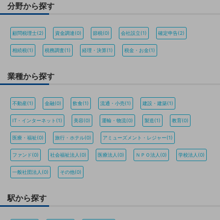
分野から探す
顧問税理士(2)
資金調達(0)
節税(0)
会社設立(1)
確定申告(2)
相続税(1)
税務調査(1)
経理・決算(1)
税金・お金(1)
業種から探す
不動産(1)
金融(0)
飲食(1)
流通・小売(1)
建設・建築(1)
IT・インターネット(1)
美容(0)
運輸・物流(0)
製造(1)
教育(0)
医療・福祉(0)
旅行・ホテル(0)
アミューズメント・レジャー(1)
ファンド(0)
社会福祉法人(0)
医療法人(0)
ＮＰＯ法人(0)
学校法人(0)
一般社団法人(0)
その他(0)
駅から探す