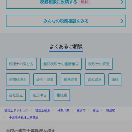
税務相談に投稿する
無料
みんなの税務相談をみる
よくあるご相談
税理士の選び方
顧問税理士の報酬相場
税理士の変更
顧問税理士
経理・決算
税務調査
資金調達
節税
会社設立
確定申告
相続税
税理士ドットコム
税理士検索
神奈川県
横浜市
緑区
鴨居駅
小西靖子税理士事務所
全国の税理士事務所を探す