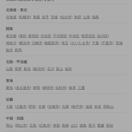
北海道・東北
北海道
(
札幌市
)
青森
岩手
宮城
(
仙台市
)
秋田
山形
福島
関東
東京都
(
港区
・
新宿区
・
渋谷区
・
千代田区
・
中央区
・
世田谷区
・
品川区
)
神奈川
(
横浜市
・
川崎市
・
相模原市
)
埼玉
(
さいたま市
)
千葉
(
千葉市
)
茨城
栃木
群馬
北陸・甲信越
山梨
長野
新潟
(
新潟市
)
石川
富山
福井
東海
愛知
(
名古屋市
)
静岡
(
静岡市
・
浜松市
)
岐阜
三重
近畿
大阪
(
大阪市
・
堺市
)
京都
(
京都市
)
兵庫
(
神戸市
)
滋賀
奈良
和歌山
中国・四国
岡山
(
岡山市
)
広島
(
広島市
)
鳥取
島根
山口
徳島
香川
愛媛
高知