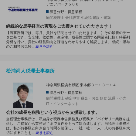
デニアパーク５０６
得意分野・得意業種
顧問税理士
会社設立
相続税
建設・建築
継続的な黒字経営の実現をご支援させていただきます！
【当事務所では、毎月、貴社を訪問させていただきます。】その最新のデー
タに基づき、安全性、収益性、生産性、成長性に関する同業者比較と時系列
分析を行い、貴社の経営動向と課題をわかりやすく解説します。相続・贈与
のご相談お気軽…
続きを読む
松浦尚人税理士事務所
神奈川県横浜市緑区 東本郷３ー１３ー１４
得意分野・得意業種
顧問税理士
確定申告
税金・お金
飲食
流通・小売
IT・インターネット
会社の成長を税務という視点から支援致します。
当税理士事務所は、私自身が税務申告業務及び税務アドバイザリー業務を提
供し、ご提案から業務完了まで責任をもって対応致します。当税理士事務所
は、私がお客様と向き合う時間を確保し、一社一社・一人一人のお客様を大
切にすることを…
続きを読む