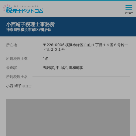
小西靖子税理士事務所
神奈川県横浜市緑区/鴨居駅
所在地
〒226-0006 横浜市緑区 白山１丁目１９番６号鈴一
ビル２０１号
所属税理士数
1名
最寄駅
鴨居駅, 中山駅, 川和町駅
所属税理士名
小西 靖子
税理士