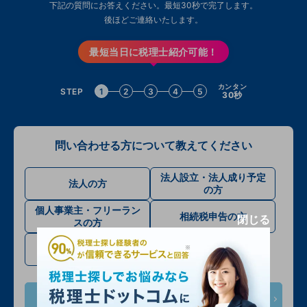
下記の質問にお答えください。最短30秒で完了します。
後ほどご連絡いたします。
最短当日に税理士紹介可能！
カンタン
STEP
1
2
3
4
5
30秒
問い合わせる方について教えてください
法人設立・法人成り予定
法人の方
の方
個人事業主・フリーラン
相続税申告の方
閉じる
スの方
確定申告・その他
次へ