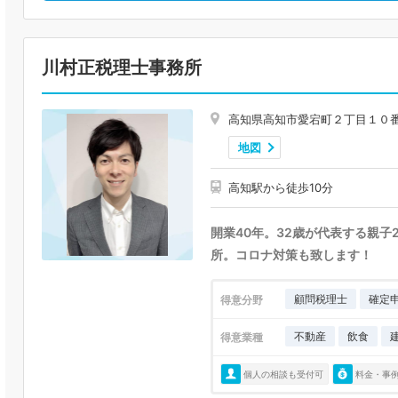
川村正税理士事務所
高知県高知市愛宕町２丁目１０
地図
高知駅から徒歩10分
開業40年。32歳が代表する親子
所。コロナ対策も致します！
顧問税理士
確定
得意分野
不動産
飲食
得意業種
個人の相談も受付可
料金・事