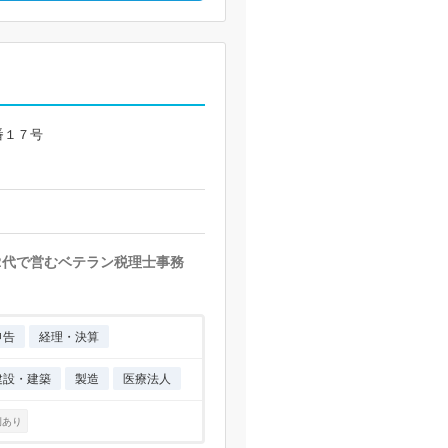
番１７号
2代で営むベテラン税理士事務
申告
経理・決算
建設・建築
製造
医療法人
例あり