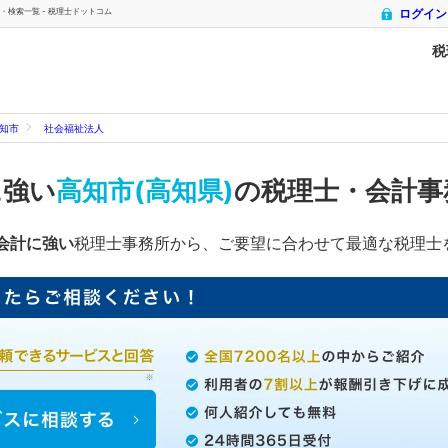
・検索一覧 - 税理士ドットコム
ログイン
税
知市
社会福祉法人
に強い
高知市(高知県)
の税理士・会計事
会計に強い
税理士事務所から、ご要望に合わせて最適な税理士