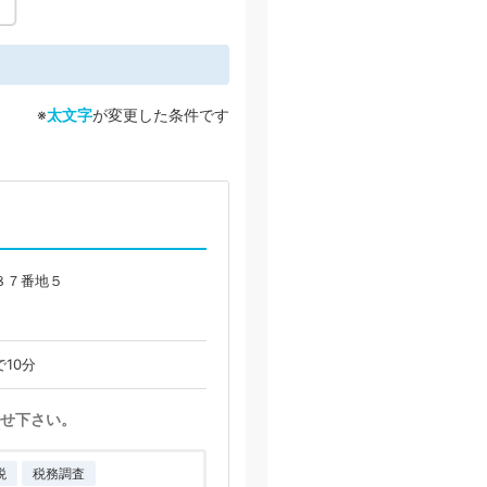
※
太文字
が変更した条件です
８７番地５
10分
せ下さい。
税
税務調査