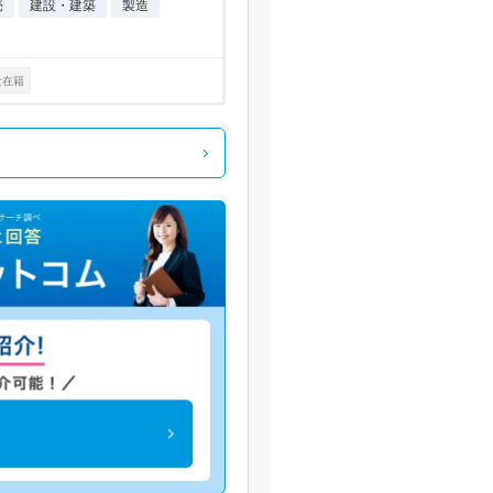
売
建設・建築
製造
士在籍