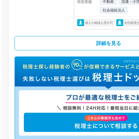
不動産
流通・小
得意業種
社会福祉法人
個人の相談も受付可
女性税理
詳細を見る