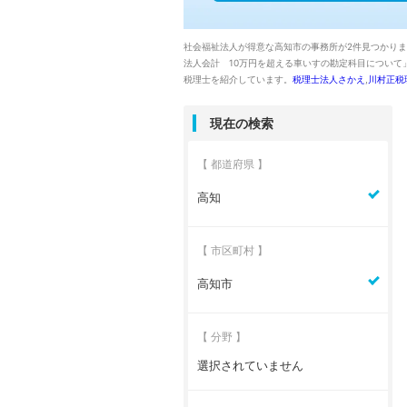
社会福祉法人が得意な高知市の事務所が2件見つかり
法人会計 10万円を超える車いすの勘定科目について
税理士を紹介しています。
税理士法人さかえ
,
川村正税
現在の検索
【 都道府県 】
高知
【 市区町村 】
高知市
【 分野 】
選択されていません