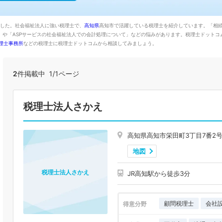
ました。社会福祉法人に強い税理士で、
高知県
高知市で活躍している税理士を紹介しています。「相
」や「ASPサービスの社会福祉法人での会計処理について」などの悩みがあります。税理士ドットコ
理士事務所
などの税理士に税理士ドットコムから相談してみましょう。
2
件掲載中 1/1ページ
税理士法人さかえ
高知県高知市栄田町3丁目7番2号
地図
税理士法人さかえ
JR高知駅から徒歩3分
顧問税理士
会社
得意分野