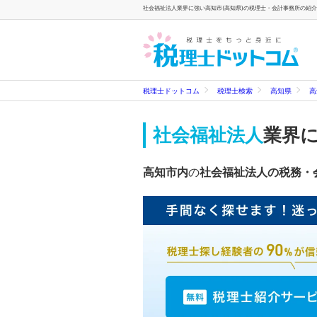
社会福祉法人業界に強い高知市(高知県)の税理士・会計事務所の紹介
税理士ドットコム
税理士検索
高知県
高
社会福祉法人
業界
高知市内
の
社会福祉法人の税務・